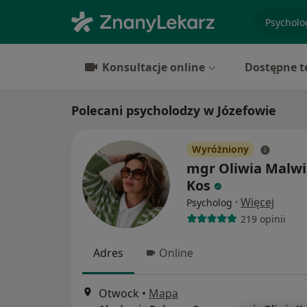
specjaliz
Konsultacje online
Dostępne t
Polecani psycholodzy w Józefowie
Wyróżniony
mgr Oliwia Malw
Kos
·
Więcej
Psycholog
219 opinii
Adres
Online
Otwock
•
Mapa