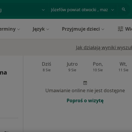
acja, badanie lub nazwisko
miasto lub dzielnica
erminy
Język
Przyjmuje dzieci
Wi
Jak działają wyniki wysz
Dziś
Jutro
Pon,
Wt,
8 Sie
9 Sie
10 Sie
11 Sie
ina
Umawianie online nie jest dostępne
Poproś o wizytę