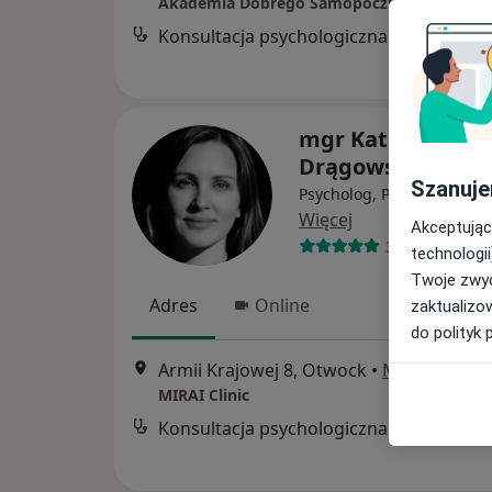
Konsultacja psychologiczna
mgr Katarzyna
Drągowska
Szanuje
Psycholog, Psychoterapeu
Więcej
Akceptując
35 opinii
technologii
Twoje zwyc
Adres
Online
zaktualizo
do polityk 
Armii Krajowej 8, Otwock
•
Mapa
MIRAI Clinic
Konsultacja psychologiczna