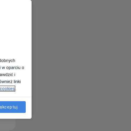
Śr,
Czw,
Pt,
12 Sie
13 Sie
14 Sie
odobnych
i w oparciu o
awdzić i
wnież linki
 cookies
akceptuj