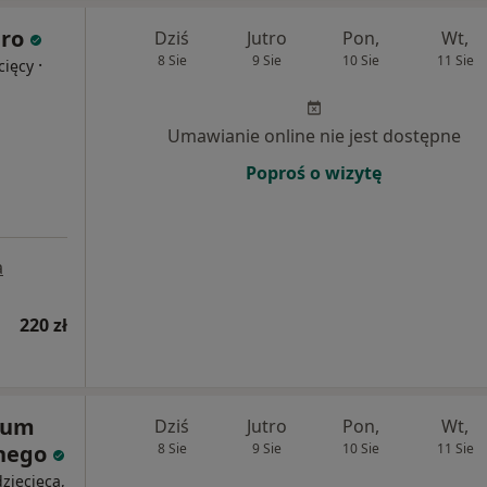
ro
Dziś
Jutro
Pon,
Wt,
8 Sie
9 Sie
10 Sie
11 Sie
·
cięcy
Umawianie online nie jest dostępne
Poproś o wizytę
a
220 zł
rum
Dziś
Jutro
Pon,
Wt,
znego
8 Sie
9 Sie
10 Sie
11 Sie
ziecięca,