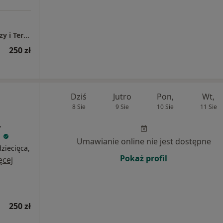
Otwocki Ośrodek Wsparcia Rodziny, Diagnozy i Terapii
250 zł
Dziś
Jutro
Pon,
Wt,
8 Sie
9 Sie
10 Sie
11 Sie
,
i
Umawianie online nie jest dostępne
ziecięca,
Pokaż profil
ęcej
250 zł