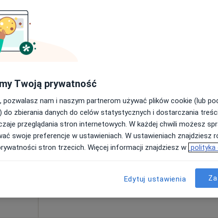
Akademia Dobrego Samopoczucia Oliwia Kos Otwock
210 zł
Dziś
Jutro
Pon,
Wt,
8 Sie
9 Sie
10 Sie
11 Sie
my Twoją prywatność
·
ta
, pozwalasz nam i naszym partnerom używać plików cookie (lub p
Umawianie online nie jest dostępne
) do zbierania danych do celów statystycznych i dostarczania treśc
Poproś o wizytę
zaje przeglądania stron internetowych. W każdej chwili możesz spr
wać swoje preferencje w ustawieniach. W ustawieniach znajdziesz ró
prywatności stron trzecich. Więcej informacji znajdziesz w
polityka
Za
Edytuj ustawienia
360 zł