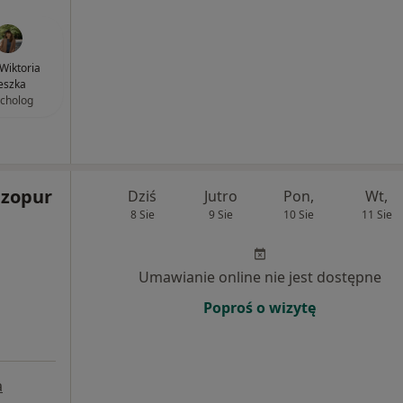
Wiktoria
eszka
cholog
zopur
Dziś
Jutro
Pon,
Wt,
8 Sie
9 Sie
10 Sie
11 Sie
Umawianie online nie jest dostępne
Poproś o wizytę
a