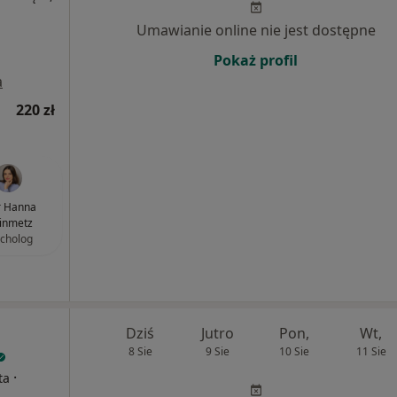
Umawianie online nie jest dostępne
Pokaż profil
a
220 zł
 Hanna
inmetz
cholog
Dziś
Jutro
Pon,
Wt,
8 Sie
9 Sie
10 Sie
11 Sie
·
ta