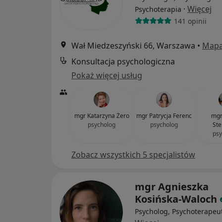
·
Więcej
Psychoterapia
141 opinii
Wał Miedzeszyński 66, Warszawa
•
Map
Konsultacja psychologiczna
Pokaż więcej usług
mgr Katarzyna Żero
mgr Patrycja Ferenc
mgr
psycholog
psycholog
Ste
psy
Zobacz wszystkich 5 specjalistów
mgr Agnieszka
Kosińska-Waloch
Psycholog, Psychoterapeu