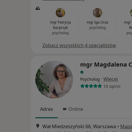
mgr Patrycja
mgr Iga Uraz
mgr 
Kacprzyk
psycholog
R
psycholog
psy
Zobacz wszystkich 4 specjalistów
mgr Magdalena C
·
Więcej
Psycholog
10 opinii
Adres
Online
Wał Miedzeszyński 66, Warszawa
•
Map