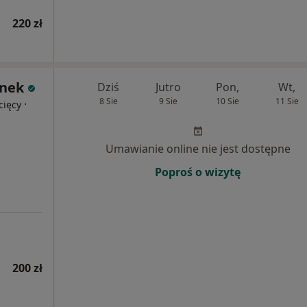
220 zł
onek
Dziś
Jutro
Pon,
Wt,
8 Sie
9 Sie
10 Sie
11 Sie
·
cięcy
Umawianie online nie jest dostępne
Poproś o wizytę
200 zł