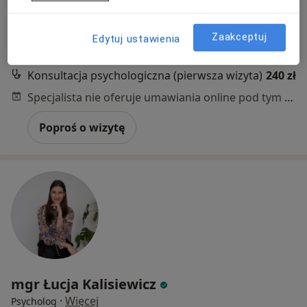
Al. Solidarności 78/101, Warszawa
•
Mapa
CUSTOS centrum psychoterapii
Zaakceptuj
Edytuj ustawienia
Akceptuje POLMED
Konsultacja psychologiczna (pierwsza wizyta)
240 zł
Specjalista nie oferuje umawiania online pod tym adresem.
Poproś o wizytę
mgr Łucja Kalisiewicz
·
Więcej
Psycholog