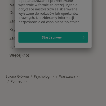
będą analizowane i prezentowane
Najczęście leczone choroby
wyłącznie w formie zbiorczej. Pytania
dotyczące nastolatków są skierowane
Depresja Warszawa
wyłącznie do rodziców lub opiekunów
prawnych. Nie zbieramy informacji
Zaburzenia lękowe Warszawa
bezpośrednio od osób niepełnoletnich.
Kryzys emocjonalny Warszawa
Start survey
Zaburzenia nastroju Warszawa
Lęki Warszawa
Więcej (15)
Więcej w kategorii: Najczęście leczone chorob
Strona Główna
Psycholog
Warszawa
Zmień miasto
Zmień miasto
Polmed
Zmień miasto