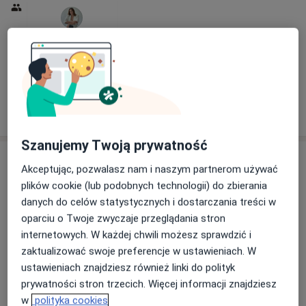
mgr Ada Adamczuk
psycholog
Brak dostępnych specjalistów z wolnymi terminami w tym centrum medycznym.
Pokaż profil
Szanujemy Twoją prywatność
Akceptując, pozwalasz nam i naszym partnerom używać
plików cookie (lub podobnych technologii) do zbierania
danych do celów statystycznych i dostarczania treści w
oparciu o Twoje zwyczaje przeglądania stron
internetowych. W każdej chwili możesz sprawdzić i
zaktualizować swoje preferencje w ustawieniach. W
mgr Anna Jachniewicz
ustawieniach znajdziesz również linki do polityk
·
Więcej
Psycholog, Psychoterapeuta
prywatności stron trzecich. Więcej informacji znajdziesz
20 opinii
w
polityka cookies