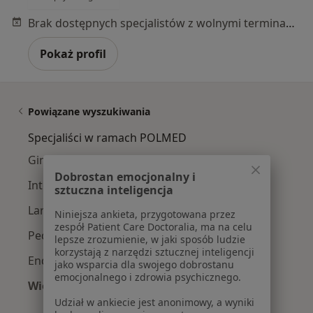
Brak dostępnych specjalistów z wolnymi terminami w tym centrum medycznym.
Pokaż profil
Powiązane wyszukiwania
Specjaliści w ramach POLMED
Ginekolodzy z POLMED w Warszawie
Dobrostan emocjonalny i
Interniści z POLMED w Warszawie
sztuczna inteligencja
Laryngolodzy z POLMED w Warszawie
Niniejsza ankieta, przygotowana przez
zespół Patient Care Doctoralia, ma na celu
Pediatrzy z POLMED w Warszawie
lepsze zrozumienie, w jaki sposób ludzie
korzystają z narzędzi sztucznej inteligencji
Endokrynolodzy z POLMED w Warszawie
jako wsparcia dla swojego dobrostanu
emocjonalnego i zdrowia psychicznego.
Więcej (13)
Więcej w kategorii: Specjaliści w ramach PO
Udział w ankiecie jest anonimowy, a wyniki