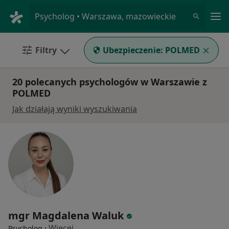
Me
Psycholog • Warszawa, mazowieckie
Filtry
Ubezpieczenie:
POLMED
20 polecanych psychologów w Warszawie z
POLMED
Jak działają wyniki wyszukiwania
mgr Magdalena Waluk
·
Więcej
Psycholog