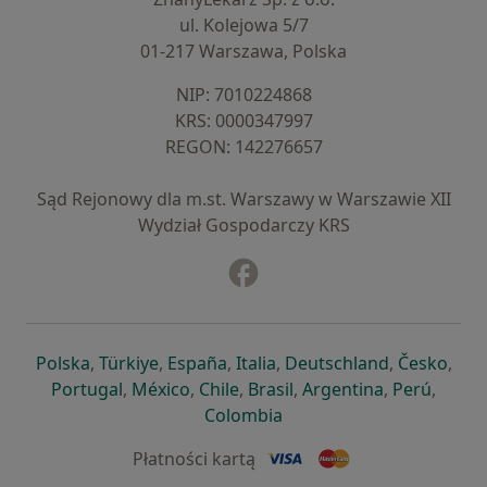
ul. Kolejowa 5/7
01-217 Warszawa, Polska
NIP: ⁠7010224868
KRS: ⁠0000347997
REGON: ⁠142276657
Sąd Rejonowy dla m.st. Warszawy w Warszawie XII
Wydział Gospodarczy KRS
Facebook
otwiera się w nowej karcie
otwiera się w nowej karcie
otwiera się w nowej karcie
otwiera się w nowej karcie
otwiera się w nowej karci
otwiera się
otwi
Polska
,
Türkiye
,
España
,
Italia
,
Deutschland
,
Česko
,
otwiera się w nowej karcie
otwiera się w nowej karcie
otwiera się w nowej karcie
otwiera się w nowej kar
otwiera się 
otwier
Portugal
,
México
,
Chile
,
Brasil
,
Argentina
,
Perú
,
otwiera się w nowej karc
Colombia
Płatności kartą