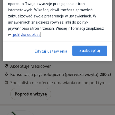
oparciu o Twoje zwyczaje przeglądania stron
internetowych. W każdej chwili możesz sprawdzić i
zaktualizować swoje preferencje w ustawieniach. W
ustawieniach znajdziesz również linki do polityk
prywatności stron trzecich. Więcej informacji znajdziesz
w
polityka cookies
mgr Daria Klepczarek
Psycholog
Zaakceptuj
Edytuj ustawienia
Lazurowa 71a, Warszawa
•
Mapa
Centrum Medyczne Damiana Lazurowa 71A
Akceptuje Medicover
Konsultacja psychologiczna (pierwsza wizyta)
230 zł
Specjalista nie oferuje umawiania online pod tym adresem.
Poproś o wizytę