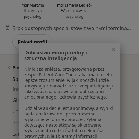
mgr Martyna
mgr Ismena Legieć-
Hnatyszyn
Wojciechowska
psycholog
psycholog
Brak dostępnych specjalistów z wolnymi terminami w tym centrum medycznym.
Pokaż profil
Dobrostan emocjonalny i
sztuczna inteligencja
Powiązane wyszukiwania
Niniejsza ankieta, przygotowana przez
zespół Patient Care Doctoralia, ma na celu
Specjaliści w ramach Medicover
lepsze zrozumienie, w jaki sposób ludzie
korzystają z narzędzi sztucznej inteligencji
Interniści z Medicover w Warszawie
jako wsparcia dla swojego dobrostanu
emocjonalnego i zdrowia psychicznego.
Ginekolodzy z Medicover w Warszawie
Udział w ankiecie jest anonimowy, a wyniki
Chirurdzy z Medicover w Warszawie
będą analizowane i prezentowane
wyłącznie w formie zbiorczej. Pytania
Pediatrzy z Medicover w Warszawie
dotyczące nastolatków są skierowane
wyłącznie do rodziców lub opiekunów
Laryngolodzy z Medicover w Warszawie
prawnych. Nie zbieramy informacji