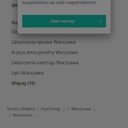
bezpośrednio od osób niepełnoletnich.
Więcej (15)
Więcej w kategorii: Specjaliści w ramach Medi
Start survey
Najczęście leczone choroby
Depresja Warszawa
Zaburzenia lękowe Warszawa
Kryzys emocjonalny Warszawa
Zaburzenia nastroju Warszawa
Lęki Warszawa
Więcej (15)
Więcej w kategorii: Najczęście leczone chorob
Strona Główna
Psycholog
Warszawa
Zmień miasto
Zmień miasto
Medicover
Zmień miasto