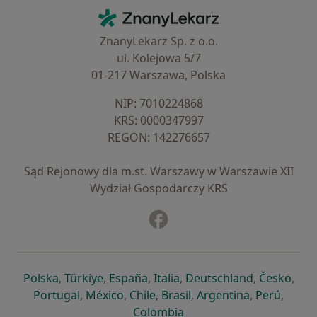
Kontakt
ZnanyLekarz - Strona główna
ZnanyLekarz Sp. z o.o.
ul. Kolejowa 5/7
01-217 Warszawa, Polska
NIP: ⁠7010224868
KRS: ⁠0000347997
REGON: ⁠142276657
Sąd Rejonowy dla m.st. Warszawy w Warszawie XII
Wydział Gospodarczy KRS
Facebook
otwiera się w nowej karcie
otwiera się w nowej karcie
otwiera się w nowej karcie
otwiera się w nowej karcie
otwiera się w nowej karci
otwiera się
otwi
Polska
,
Türkiye
,
España
,
Italia
,
Deutschland
,
Česko
,
otwiera się w nowej karcie
otwiera się w nowej karcie
otwiera się w nowej karcie
otwiera się w nowej kar
otwiera się 
otwier
Portugal
,
México
,
Chile
,
Brasil
,
Argentina
,
Perú
,
otwiera się w nowej karc
Colombia