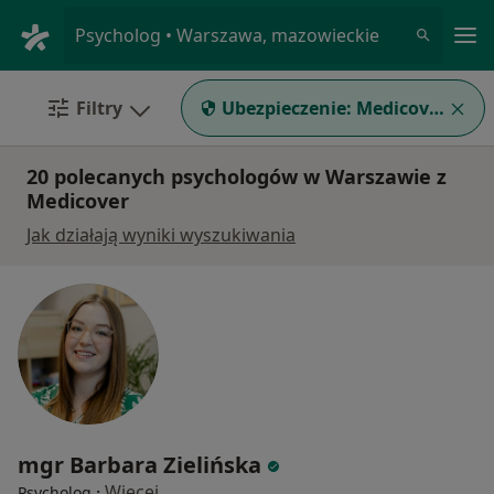
Me
Psycholog • Warszawa, mazowieckie
Filtry
Ubezpieczenie:
Medicover
20 polecanych psychologów w Warszawie z
Medicover
Jak działają wyniki wyszukiwania
mgr Barbara Zielińska
·
Więcej
Psycholog