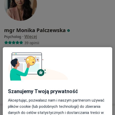
mgr Monika Palczewska
·
Więcej
Psycholog
39 opinii
Kolejowa 1, Warszawa
•
Mapa
Centrum Medyczne Damiana ul. Kolejowa 1
Akceptuje Medicover
Konsultacja psychologiczna
od 230 zł
Specjalista nie oferuje umawiania online pod tym adresem.
Szanujemy Twoją prywatność
Poproś o wizytę
Akceptując, pozwalasz nam i naszym partnerom używać
plików cookie (lub podobnych technologii) do zbierania
danych do celów statystycznych i dostarczania treści w