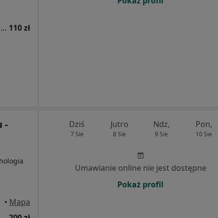
Pokaż profil
Trening umiejętności społecznych dla dzieci
110 zł
 -
Dziś
Jutro
Ndz,
Pon,
7 Sie
8 Sie
9 Sie
10 Sie
chologia
Umawianie online nie jest dostępne
Pokaż profil
•
Mapa
200 zł