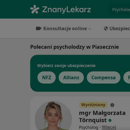
specjaliz
Konsultacje online
Ubezpiec
Polecani psycholodzy w Piasecznie
Wybierz swoje ubezpieczenie
NFZ
Allianz
Compensa
Wyróżniony
mgr Małgorzata
Törnquist
·
Więcej
Psycholog