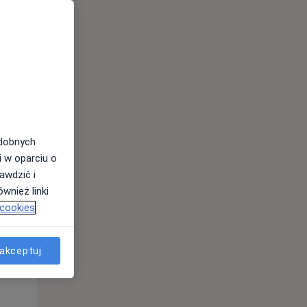
odobnych
i w oparciu o
Wt,
Śr,
Czw,
awdzić i
11 Sie
12 Sie
13 Sie
wnież linki
 cookies
akceptuj