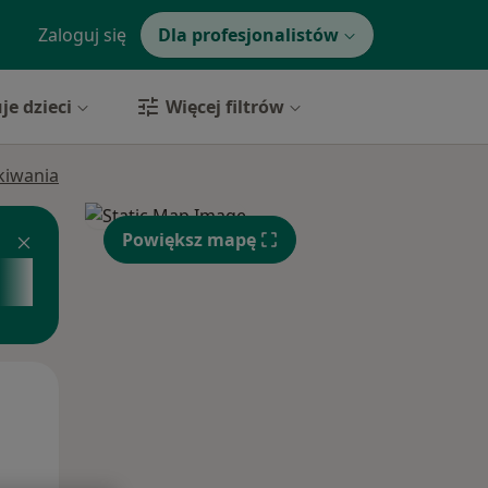
Zaloguj się
Dla profesjonalistów
je dzieci
Więcej filtrów
ukiwania
Powiększ mapę
Wt,
Śr,
Czw,
11 Sie
12 Sie
13 Sie