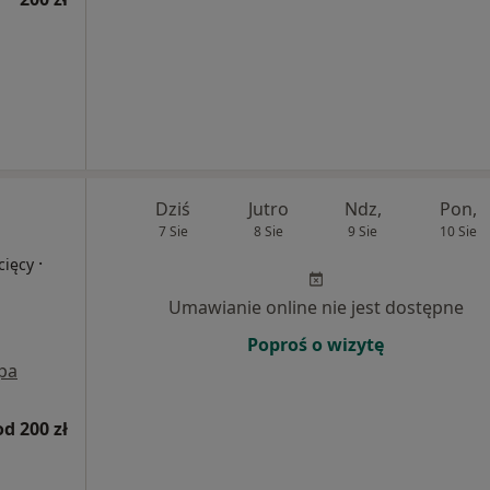
Dziś
Jutro
Ndz,
Pon,
7 Sie
8 Sie
9 Sie
10 Sie
·
cięcy
Umawianie online nie jest dostępne
Poproś o wizytę
pa
od 200 zł