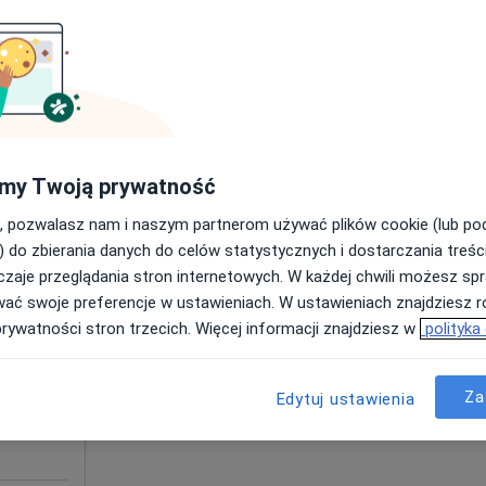
Brak kalendarza w Twojej lokalizacji.
Pokaż adresy z kalendarzem
MEDI-LIFE Centrum Rozwoju, Psycholog Dziecięcy, Psychiatra, Terapeuta Uzależnień, Psychoterapeuta, Psycholog, Joga.
my Twoją prywatność
230 zł
, pozwalasz nam i naszym partnerom używać plików cookie (lub p
) do zbierania danych do celów statystycznych i dostarczania treśc
Dziś
Jutro
Ndz,
Pon,
zaje przeglądania stron internetowych. W każdej chwili możesz spr
7 Sie
8 Sie
9 Sie
10 Sie
wać swoje preferencje w ustawieniach. W ustawieniach znajdziesz ró
wicz
prywatności stron trzecich. Więcej informacji znajdziesz w
polityka
·
ta
Umawianie online nie jest dostępne
Poproś o wizytę
Za
Edytuj ustawienia