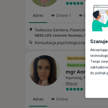
7 opinii
Adres
Online 1
Online 2
Tadeusza Gerbera, Piaseczno
•
Mapa
Szanuje
Konsultacja psychologiczna
Akceptując
technologii
Wyróżniony
Twoje zwyc
Bezpieczne płatności
zaktualizo
mgr Anna Cendro
do polityk 
Psycholog, Psychoterapeu
Więcej
11 opinii
Adres
Online