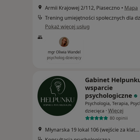
Armii Krajowej 2/112, Piaseczno
•
Mapa
Pokaż więcej usług
mgr Oliwia Wandel
psycholog dziecięcy
Gabinet Helpunku
wsparcie
psychologiczne
Psychologia, Terapia, Psy
·
Więcej
dziecięca
80 opinii
Młynarska 19 lokal 106 (wejście za klatką V), Piaseczno
Konsultacja psychologiczna