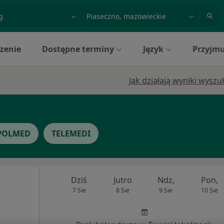
acja, badanie lub nazwisko
miasto lub dzielnica
zenie
Dostępne terminy
Język
Przyjmu
Jak działają wyniki wysz
POLMED
TELEMEDI
Dziś
Jutro
Ndz,
Pon,
7 Sie
8 Sie
9 Sie
10 Sie