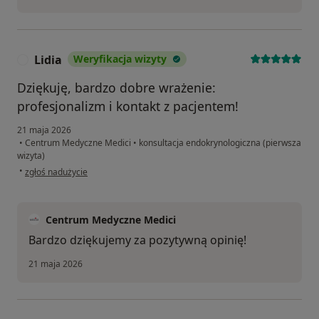
Lidia
Weryfikacja wizyty
L
Dziękuję, bardzo dobre wrażenie:
profesjonalizm i kontakt z pacjentem!
21 maja 2026
•
Centrum Medyczne Medici
•
konsultacja endokrynologiczna (pierwsza
wizyta)
w opinii użytkownika Lidia
•
zgłoś nadużycie
Centrum Medyczne Medici
Bardzo dziękujemy za pozytywną opinię!
21 maja 2026