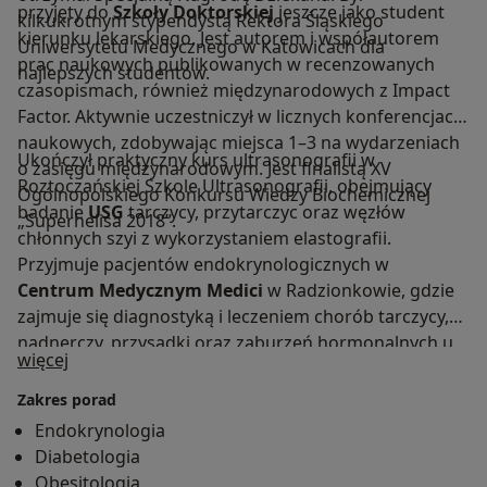
przyjęty do
Szkoły Doktorskiej
jeszcze jako student
kilkukrotnym stypendystą Rektora Śląskiego
kierunku lekarskiego. Jest autorem i współautorem
Uniwersytetu Medycznego w Katowicach dla
prac naukowych publikowanych w recenzowanych
najlepszych studentów.
czasopismach, również międzynarodowych z Impact
Factor. Aktywnie uczestniczył w licznych konferencjach
naukowych, zdobywając miejsca 1–3 na wydarzeniach
Ukończył praktyczny kurs ultrasonografii w
o zasięgu międzynarodowym. Jest finalistą XV
Roztoczańskiej Szkole Ultrasonografii, obejmujący
Ogólnopolskiego Konkursu Wiedzy Biochemicznej
badanie
USG
tarczycy, przytarczyc oraz węzłów
„Superhelisa 2018”.
chłonnych szyi z wykorzystaniem elastografii.
Przyjmuje pacjentów endokrynologicznych w
Centrum Medycznym Medici
w Radzionkowie, gdzie
zajmuje się diagnostyką i leczeniem chorób tarczycy,
nadnerczy, przysadki oraz zaburzeń hormonalnych u
O mnie
więcej
kobiet i mężczyzn.
Zakres porad
Endokrynologia
Diabetologia
Obesitologia