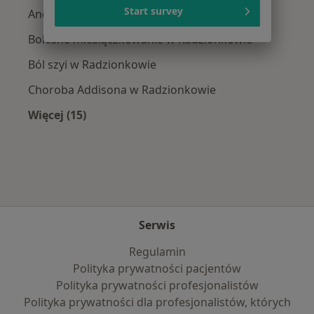
Start survey
Andropauza w Radzionkowie
Bolesne miesiączkowanie w Radzionkowie
Ból szyi w Radzionkowie
Choroba Addisona w Radzionkowie
Więcej (15)
Więcej w kategorii: Najczęście leczone chorob
Serwis
Regulamin
Polityka prywatności pacjentów
Polityka prywatności profesjonalistów
Polityka prywatności dla profesjonalistów, których