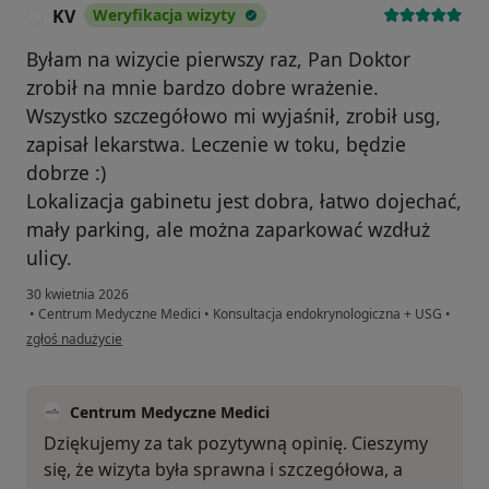
KV
Weryfikacja wizyty
K
Byłam na wizycie pierwszy raz, Pan Doktor
zrobił na mnie bardzo dobre wrażenie.
Wszystko szczegółowo mi wyjaśnił, zrobił usg,
zapisał lekarstwa. Leczenie w toku, będzie
dobrze :)
Lokalizacja gabinetu jest dobra, łatwo dojechać,
mały parking, ale można zaparkować wzdłuż
ulicy.
30 kwietnia 2026
•
Centrum Medyczne Medici
•
Konsultacja endokrynologiczna + USG
•
w opinii użytkownika KV
zgłoś nadużycie
Centrum Medyczne Medici
Dziękujemy za tak pozytywną opinię. Cieszymy
się, że wizyta była sprawna i szczegółowa, a