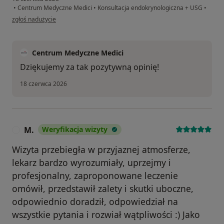
•
Centrum Medyczne Medici
•
Konsultacja endokrynologiczna + USG
•
w opinii użytkownika Wiktoria
zgłoś nadużycie
Centrum Medyczne Medici
Dziękujemy za tak pozytywną opinię!
18 czerwca 2026
M.
Weryfikacja wizyty
M
Wizyta przebiegła w przyjaznej atmosferze,
lekarz bardzo wyrozumiały, uprzejmy i
profesjonalny, zaproponowane leczenie
omówił, przedstawił zalety i skutki uboczne,
odpowiednio doradził, odpowiedział na
wszystkie pytania i rozwiał wątpliwości :) Jako