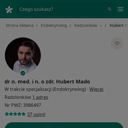
Me
Czego szukasz?
Strona Główna
Endokrynolog
Radzionków
Hubert 
Zmień miasto
dr n. med. i n. o zdr.
Hubert Mado
O specjaliz
W trakcie specjalizacji (Endokrynolog)
·
Więcej
Radzionków
1 adres
Nr PWZ: 3986497
37 opinii