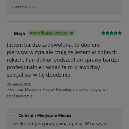
9 kwietnia 2026
Maja
Weryfikacja wizyty
M
Jestem bardzo zadowolona, to dopiero
pierwsza wizyta ale czuję że jestem w dobrych
rękach. Pan doktor podszedł do sprawy bardzo
profesjonalnie i widać że to prawdziwy
specjalista w tej dziedzinie.
26 marca 2026
•
Centrum Medyczne Medici
•
Konsultacja endokrynologiczna
•
w opinii użytkownika Maja
zgłoś nadużycie
Centrum Medyczne Medici
Dziękujemy za pozytywną opinię. W naszym