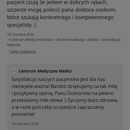
pacjent czuję że jestem w dobrych rękach,
szczerze mogę polecić pana doktora osobom,
które szukają konkretnego i kompetentnego
specjalisty :)
18 czerwca 2026
•
Centrum Medyczne Medici
•
leczenie nadwagi i otyłości - konsultacja
lekarska
w opinii użytkownika M.
•
zgłoś nadużycie
Centrum Medyczne Medici
Satysfakcja naszych pacjentów jest dla nas
niezwykle ważna! Bardzo dziękujemy za tak miłą
i pozytywną opinię, Panu Doktorowi na pewno
przekażemy miłe słowa :) Życzymy dużo zdrowia,
a w razie potrzeby oczywiście zapraszamy
ponownie!
18 czerwca 2026