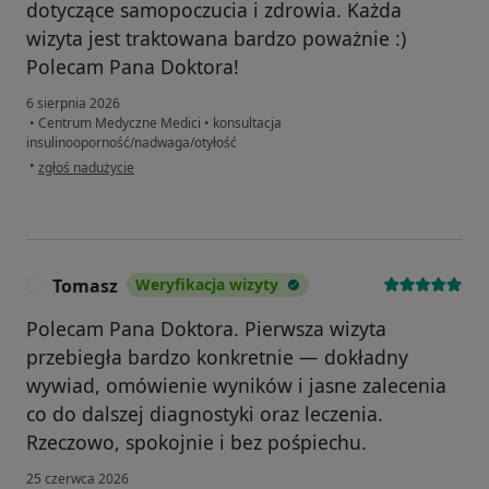
dotyczące samopoczucia i zdrowia. Każda
wizyta jest traktowana bardzo poważnie :)
Polecam Pana Doktora!
6 sierpnia 2026
•
Centrum Medyczne Medici
•
konsultacja
insulinooporność/nadwaga/otyłość
w opinii użytkownika Karolina
•
zgłoś nadużycie
Tomasz
Weryfikacja wizyty
T
Polecam Pana Doktora. Pierwsza wizyta
przebiegła bardzo konkretnie — dokładny
wywiad, omówienie wyników i jasne zalecenia
co do dalszej diagnostyki oraz leczenia.
Rzeczowo, spokojnie i bez pośpiechu.
25 czerwca 2026