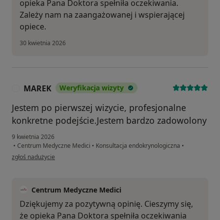
opieka Pana Doktora spełniła oczekiwania.
Zależy nam na zaangażowanej i wspierającej
opiece.
30 kwietnia 2026
MAREK
Weryfikacja wizyty
M
Jestem po pierwszej wizycie, profesjonalne
konkretne podejście.Jestem bardzo zadowolony
9 kwietnia 2026
•
Centrum Medyczne Medici
•
Konsultacja endokrynologiczna
•
w opinii użytkownika MAREK
zgłoś nadużycie
Centrum Medyczne Medici
Dziękujemy za pozytywną opinię. Cieszymy się,
że opieka Pana Doktora spełniła oczekiwania