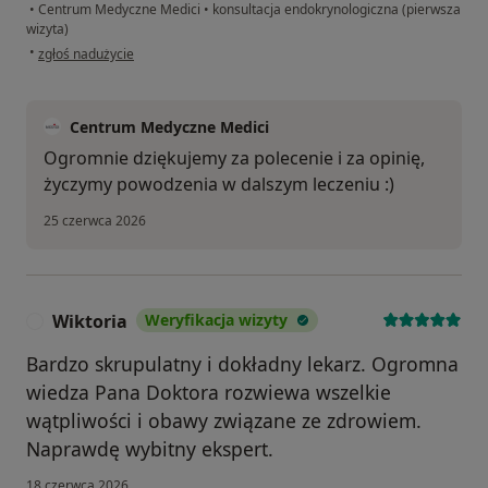
•
Centrum Medyczne Medici
•
konsultacja endokrynologiczna (pierwsza
wizyta)
w opinii użytkownika Tomasz
•
zgłoś nadużycie
Centrum Medyczne Medici
Ogromnie dziękujemy za polecenie i za opinię,
życzymy powodzenia w dalszym leczeniu :)
25 czerwca 2026
Wiktoria
Weryfikacja wizyty
W
Bardzo skrupulatny i dokładny lekarz. Ogromna
wiedza Pana Doktora rozwiewa wszelkie
wątpliwości i obawy związane ze zdrowiem.
Naprawdę wybitny ekspert.
18 czerwca 2026