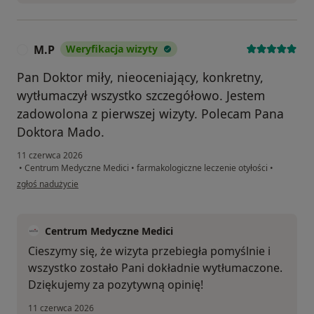
M.P
Weryfikacja wizyty
M
Pan Doktor miły, nieoceniający, konkretny,
wytłumaczył wszystko szczegółowo. Jestem
zadowolona z pierwszej wizyty. Polecam Pana
Doktora Mado.
11 czerwca 2026
•
Centrum Medyczne Medici
•
farmakologiczne leczenie otyłości
•
w opinii użytkownika M.P
zgłoś nadużycie
Centrum Medyczne Medici
Cieszymy się, że wizyta przebiegła pomyślnie i
wszystko zostało Pani dokładnie wytłumaczone.
Dziękujemy za pozytywną opinię!
11 czerwca 2026