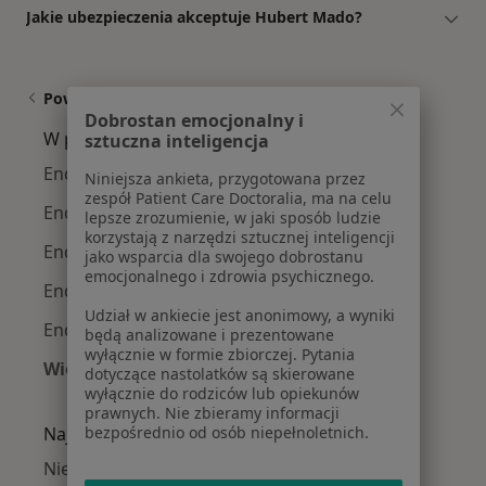
Jakie ubezpieczenia akceptuje Hubert Mado?
Powiązane wyszukiwania
Dobrostan emocjonalny i
W pobliżu Radzionkowa
sztuczna inteligencja
Endokrynolodzy w Katowicach
Niniejsza ankieta, przygotowana przez
zespół Patient Care Doctoralia, ma na celu
Endokrynolodzy w Gliwicach
lepsze zrozumienie, w jaki sposób ludzie
korzystają z narzędzi sztucznej inteligencji
Endokrynolodzy w Częstochowie
jako wsparcia dla swojego dobrostanu
emocjonalnego i zdrowia psychicznego.
Endokrynolodzy w Zabrzu
Udział w ankiecie jest anonimowy, a wyniki
Endokrynolodzy w Dąbrowie Górniczej
będą analizowane i prezentowane
wyłącznie w formie zbiorczej. Pytania
Więcej (15)
dotyczące nastolatków są skierowane
Więcej w kategorii: W pobliżu Radzionkowa
wyłącznie do rodziców lub opiekunów
prawnych. Nie zbieramy informacji
bezpośrednio od osób niepełnoletnich.
Najczęście leczone choroby
Niepłodność w Radzionkowie