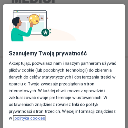
Zobacz galerię (1)
Pokaż więcej
o doświadczeniu
Szanujemy Twoją prywatność
Akceptując, pozwalasz nam i naszym partnerom używać
Aktualności
plików cookie (lub podobnych technologii) do zbierania
dr n. med. i n. o zdr. Hubert Mado
danych do celów statystycznych i dostarczania treści w
Sienkiewicza 43, Henryka Sienkiewicza 43, 41-922
oparciu o Twoje zwyczaje przeglądania stron
Radzionków
internetowych. W każdej chwili możesz sprawdzić i
W Centrum Medycznym Medici konsultuje
zaktualizować swoje preferencje w ustawieniach. W
pacjentów endokrynologicznych i
ustawieniach znajdziesz również linki do polityk
internistycznych, wykonuje również badania USG
prywatności stron trzecich. Więcej informacji znajdziesz
tarczycy oraz tarczycy z elastografią oraz USG
w
polityka cookies
węzłów chłonnych i USG szyi. Zajmuje się również