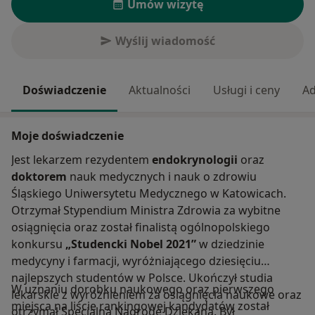
Umów wizytę
Wyślij wiadomość
Doświadczenie
Aktualności
Usługi i ceny
Ad
Moje doświadczenie
Jest lekarzem rezydentem
endokrynologii
oraz
doktorem
nauk medycznych i nauk o zdrowiu
Śląskiego Uniwersytetu Medycznego w Katowicach.
Otrzymał Stypendium Ministra Zdrowia za wybitne
osiągnięcia oraz został finalistą ogólnopolskiego
konkursu
„Studencki Nobel 2021”
w dziedzinie
medycyny i farmacji, wyróżniającego dziesięciu
najlepszych studentów w Polsce. Ukończył studia
W uznaniu dorobku naukowego oraz pierwszego
lekarskie z wyróżnieniem za osiągnięcia naukowe oraz
miejsca na liście rankingowej kandydatów został
otrzymał Specjalną Nagrodę Dziekana. Był