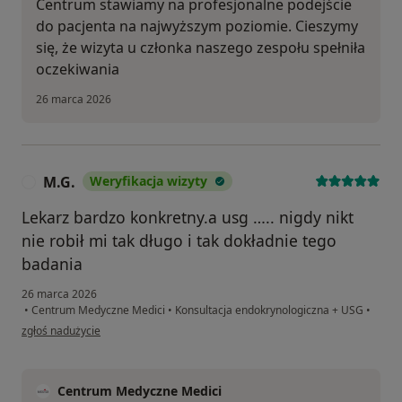
Centrum stawiamy na profesjonalne podejście
do pacjenta na najwyższym poziomie. Cieszymy
się, że wizyta u członka naszego zespołu spełniła
oczekiwania
26 marca 2026
M.G.
Weryfikacja wizyty
M
Lekarz bardzo konkretny.a usg ….. nigdy nikt
nie robił mi tak długo i tak dokładnie tego
badania
26 marca 2026
•
Centrum Medyczne Medici
•
Konsultacja endokrynologiczna + USG
•
w opinii użytkownika M.G.
zgłoś nadużycie
Centrum Medyczne Medici