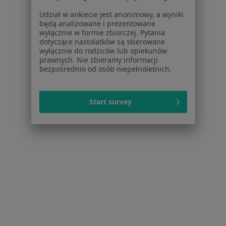
Baza wiedzy
Udział w ankiecie jest anonimowy, a wyniki
Centrum Pomocy dla Specjalisty
będą analizowane i prezentowane
wyłącznie w formie zbiorczej. Pytania
Kontakt
dotyczące nastolatków są skierowane
ZnanyLekarz - Strona główna
wyłącznie do rodziców lub opiekunów
prawnych. Nie zbieramy informacji
ZnanyLekarz Sp. z o.o.
bezpośrednio od osób niepełnoletnich.
ul. Kolejowa 5/7
01-217 Warszawa, Polska
Start survey
NIP: ⁠7010224868
KRS: ⁠0000347997
REGON: ⁠142276657
Sąd Rejonowy dla m.st. Warszawy w Warszawie XII
Wydział Gospodarczy KRS
Facebook
otwiera się w nowej karcie