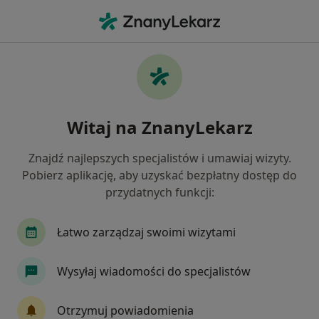
Me
Czego szukasz?
Strona Główna
Choroby
Nadmiar Kortyzolu
Nadmiar kortyzolu - informacje,
Witaj na ZnanyLekarz
specjaliści, pytania i odpowiedzi
Znajdź najlepszych specjalistów i umawiaj wizyty.
Pobierz aplikację, aby uzyskać bezpłatny dostęp do
przydatnych funkcji:
Informacje
Łatwo zarządzaj swoimi wizytami
Wysyłaj wiadomości do specjalistów
Nie rezygnuj ze zdrowia
Wybierz konsultacje online, aby rozpocząć lub
Otrzymuj powiadomienia