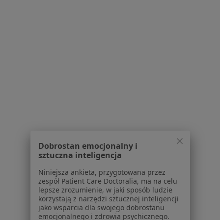
Partnerzy
Centrum prasowe
Kontakt
Dla pacjentów
Lekarze
Placówki medyczne
Pytania i odpowiedzi
Usługi i zabiegi
Choroby
Pomoc
Aplikacje mobilne
Blog dla pacjentów
Dobrostan emocjonalny i
sztuczna inteligencja
Dla profesjonalistów
Niniejsza ankieta, przygotowana przez
Cennik
zespół Patient Care Doctoralia, ma na celu
lepsze zrozumienie, w jaki sposób ludzie
Dla lekarzy
korzystają z narzędzi sztucznej inteligencji
Dla placówek medycznych
jako wsparcia dla swojego dobrostanu
Noa Notes
emocjonalnego i zdrowia psychicznego.
nowość