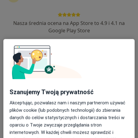
kontynuować leczenie bez wychodzenia z domu. Jeśli
potrzebujesz, możesz również umówić wizytę w
gabinecie.
Nasza średnia ocena na App Store to 4.9 i 4.1 na
Google Play Store
Pokaż specjalistów
Jak to działa?
Eksperci - nadmiar kortyzolu
Jakub Gołacki
Szanujemy Twoją prywatność
Endokrynolog
Akceptując, pozwalasz nam i naszym partnerom używać
Lublin
plików cookie (lub podobnych technologii) do zbierania
danych do celów statystycznych i dostarczania treści w
oparciu o Twoje zwyczaje przeglądania stron
Emilia Szewczul
internetowych. W każdej chwili możesz sprawdzić i