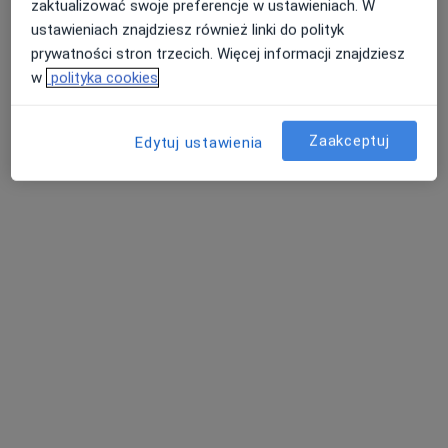
Endokrynolog
zaktualizować swoje preferencje w ustawieniach. W
Białystok
ustawieniach znajdziesz również linki do polityk
prywatności stron trzecich. Więcej informacji znajdziesz
umów wizytę
w
polityka cookies
Agnieszka Łebkowska
Zaakceptuj
Edytuj ustawienia
Endokrynolog, Diabetolog, Internista
Suwałki
umów wizytę
Joachim Sobczuk
Endokrynolog
Wrocław
umów wizytę
Ewa Ammer
Endokrynolog, Internista