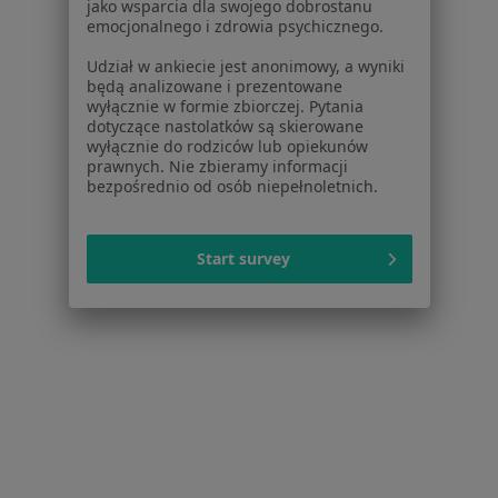
jako wsparcia dla swojego dobrostanu
Usługi i zabiegi
emocjonalnego i zdrowia psychicznego.
Choroby
Udział w ankiecie jest anonimowy, a wyniki
Pomoc
będą analizowane i prezentowane
Aplikacje mobilne
wyłącznie w formie zbiorczej. Pytania
dotyczące nastolatków są skierowane
Blog dla pacjentów
wyłącznie do rodziców lub opiekunów
prawnych. Nie zbieramy informacji
Dla profesjonalistów
bezpośrednio od osób niepełnoletnich.
Cennik
Dla lekarzy
Start survey
Dla placówek medycznych
Noa Notes
nowość
Baza wiedzy
Centrum Pomocy dla Specjalisty
Kontakt
ZnanyLekarz - Strona główna
ZnanyLekarz Sp. z o.o.
ul. Kolejowa 5/7