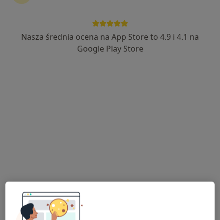
Nasza średnia ocena na App Store to 4.9 i 4.1 na
lek. Lidia Gruszka
Google Play Store
·
Więcej
Pediatra, Neonatolog
4 opinie
Sienkiewicza 43, Radzionków
•
Mapa
Centrum Medyczne Medici
Konsultacja alergologiczna dzieci
200 zł
Specjalista nie oferuje umawiania online pod tym adresem.
Poproś o wizytę