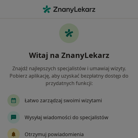
Me
Choroby Cywilizacyjne • Radzionków, śląskie
Filtry
• 1
Ubezpieczenie
Map
Choroby cywilizacyjne specjaliści w
Witaj na ZnanyLekarz
Radzionkowie
Jak działają wyniki wyszukiwania
Znajdź najlepszych specjalistów i umawiaj wizyty.
Pobierz aplikację, aby uzyskać bezpłatny dostęp do
przydatnych funkcji:
Jakiego specjalisty szukasz?
Endokrynolog
Ginekolog
Internista
Łatwo zarządzaj swoimi wizytami
Wysyłaj wiadomości do specjalistów
Otrzymuj powiadomienia