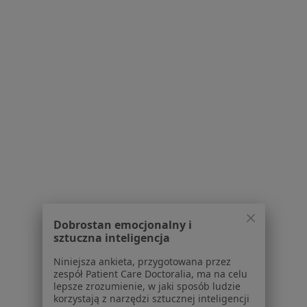
Regulamin
Polityka prywatności pacjentów
Polityka prywatności profesjonalistów
Polityka prywatności dla profesjonalistów, których
dane pozyskaliśmy samodzielnie
Polityka cookies
Jak działają wyniki wyszukiwania
Dostępność
O nas
Praca
Rekrutujemy!
Partnerzy
Centrum prasowe
Kontakt
Dobrostan emocjonalny i
sztuczna inteligencja
Dla pacjentów
Niniejsza ankieta, przygotowana przez
Lekarze
zespół Patient Care Doctoralia, ma na celu
lepsze zrozumienie, w jaki sposób ludzie
Placówki medyczne
korzystają z narzędzi sztucznej inteligencji
Pytania i odpowiedzi