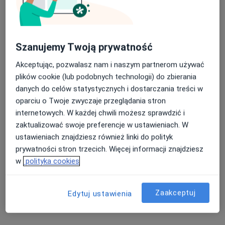
Szanujemy Twoją prywatność
lek. Tomasz Lichorad
·
Więcej
Ortopeda
Akceptując, pozwalasz nam i naszym partnerom używać
25 opinii
plików cookie (lub podobnych technologii) do zbierania
danych do celów statystycznych i dostarczania treści w
Sienkiewicza 43, Radzionków
•
Mapa
oparciu o Twoje zwyczaje przeglądania stron
Centrum Medyczne Medici
internetowych. W każdej chwili możesz sprawdzić i
Konsultacja ortopedyczna
300 zł
zaktualizować swoje preferencje w ustawieniach. W
Specjalista nie oferuje umawiania online pod tym adresem.
ustawieniach znajdziesz również linki do polityk
prywatności stron trzecich. Więcej informacji znajdziesz
Poproś o wizytę
w
polityka cookies
Zaakceptuj
Edytuj ustawienia