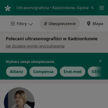
Me
Ultrasonografista • Radzionków, śląskie
Filtry
Ubezpieczenie
Mapa
Polecani ultrasonografiści w Radzionkowie
Jak działają wyniki wyszukiwania
Wybierz swoje ubezpieczenie
Allianz
Compensa
Enel-med
GENERA