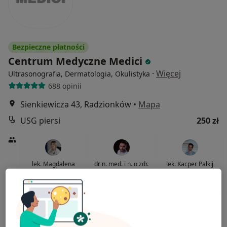
Bezpieczne płatności
Centrum Medyczne Medici
·
Więcej
Ultrasonografia, Dermatologia, Okulistyka
688 opinii
Sienkiewicza 43, Radzionków
•
Mapa
USG piersi
250 zł
lek. Magdalena
dr n. med. i n. o zdr.
lek. Kacper Palkij
Romańczuk
Hubert Mado
radiolog
lekarz rodzinny
endokrynolog
Brak dostępnych specjalistów z wolnymi terminami w tym centrum medycznym.
Pokaż profil