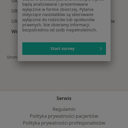
Ultrasonografiści z Enel-med w Radzionkowie
będą analizowane i prezentowane
wyłącznie w formie zbiorczej. Pytania
Ultrasonografiści z POLMED w Radzionkowie
dotyczące nastolatków są skierowane
wyłącznie do rodziców lub opiekunów
Ultrasonografiści z TU Zdrowie w Radzionkowie
prawnych. Nie zbieramy informacji
bezpośrednio od osób niepełnoletnich.
Więcej (8)
Więcej w kategorii: Ubezpieczyciele w Radzio
Start survey
Strona Główna
Ultrasonografista
Radzionków
Zmień miasto
Serwis
Regulamin
Polityka prywatności pacjentów
Polityka prywatności profesjonalistów