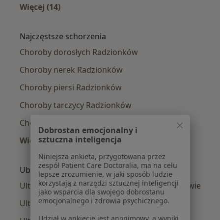
Więcej (14)
Więcej w kategorii: W pobliżu Radzionkowa
Najczęstsze schorzenia
Choroby dorosłych Radzionków
Choroby nerek Radzionków
Choroby piersi Radzionków
Choroby tarczycy Radzionków
Choroby nadnerczy Radzionków
Dobrostan emocjonalny i
sztuczna inteligencja
Więcej (15)
Więcej w kategorii: Najczęstsze schorzenia
Niniejsza ankieta, przygotowana przez
zespół Patient Care Doctoralia, ma na celu
Ubezpieczyciele w Radzionkowie
lepsze zrozumienie, w jaki sposób ludzie
korzystają z narzędzi sztucznej inteligencji
Ultrasonografiści z Signal Iduna w Radzionkowie
jako wsparcia dla swojego dobrostanu
emocjonalnego i zdrowia psychicznego.
Ultrasonografiści z LUX MED w Radzionkowie
Udział w ankiecie jest anonimowy, a wyniki