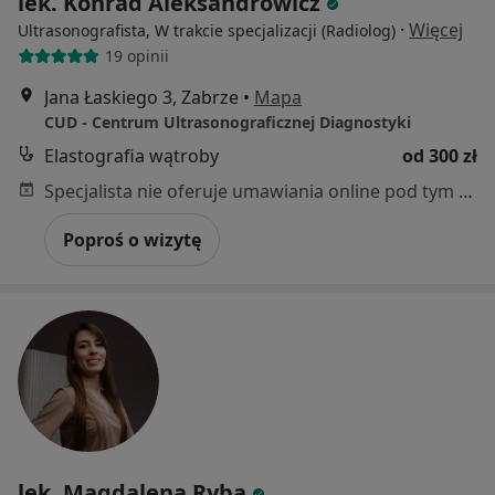
lek. Konrad Aleksandrowicz
·
Więcej
Ultrasonografista, W trakcie specjalizacji (Radiolog)
19 opinii
Jana Łaskiego 3, Zabrze
•
Mapa
CUD - Centrum Ultrasonograficznej Diagnostyki
Elastografia wątroby
od 300 zł
Specjalista nie oferuje umawiania online pod tym adresem.
Poproś o wizytę
lek. Magdalena Ryba