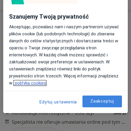
Szanujemy Twoją prywatność
Akceptując, pozwalasz nam i naszym partnerom używać
plików cookie (lub podobnych technologii) do zbierania
danych do celów statystycznych i dostarczania treści w
oparciu o Twoje zwyczaje przeglądania stron
internetowych. W każdej chwili możesz sprawdzić i
zaktualizować swoje preferencje w ustawieniach. W
dr n. med. i n. o zdr. Hubert Mado
ustawieniach znajdziesz również linki do polityk
·
Ultrasonografista, W trakcie specjalizacji (Endokrynolog)
prywatności stron trzecich. Więcej informacji znajdziesz
Więcej
w
polityka cookies
37 opinii
Sienkiewicza 43, Radzionków
•
Mapa
Zaakceptuj
Edytuj ustawienia
Centrum Medyczne Medici
Konsultacja internistyczna + USG szyi
300 zł
Specjalista nie oferuje umawiania online pod tym adresem.