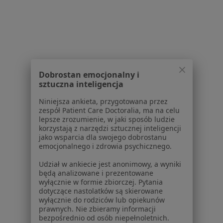
W pobliżu Chorzowa
Endokrynolodzy w Katowicach
Endokrynolodzy w Gliwicach
Endokrynolodzy w Zabrzu
Dobrostan emocjonalny i
Endokrynolodzy w Dąbrowie Górniczej
sztuczna inteligencja
Endokrynolodzy w Sosnowcu
Niniejsza ankieta, przygotowana przez
zespół Patient Care Doctoralia, ma na celu
Więcej (14)
lepsze zrozumienie, w jaki sposób ludzie
Więcej w kategorii: W pobliżu Chorzowa
korzystają z narzędzi sztucznej inteligencji
jako wsparcia dla swojego dobrostanu
Najczęstsze schorzenia
emocjonalnego i zdrowia psychicznego.
Zaburzenia miesiączkowania Chorzów
Udział w ankiecie jest anonimowy, a wyniki
będą analizowane i prezentowane
Choroba Hashimoto Chorzów
wyłącznie w formie zbiorczej. Pytania
dotyczące nastolatków są skierowane
Choroby tarczycy Chorzów
wyłącznie do rodziców lub opiekunów
prawnych. Nie zbieramy informacji
Nadczynność tarczycy Chorzów
bezpośrednio od osób niepełnoletnich.