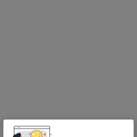
lek. Maciej Jeleń
·
Więcej
Endokrynolog, Ginekolog
739 opinii
Adres 1
Adres 2
Adres 3
Kotlarza 6, Katowice
•
Mapa
Prywatne Centrum Medyczne
Specjalista nie oferuje umawiania online pod tym adresem.
Poproś o wizytę