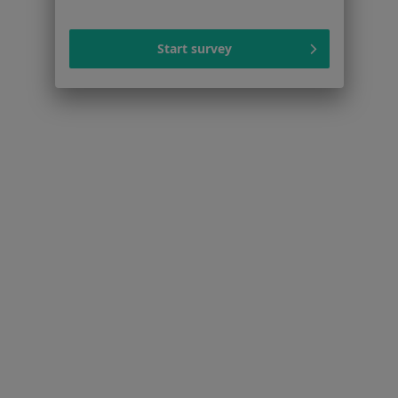
Niedoczynność tarczycy Chorzów
Więcej (15)
Start survey
Więcej w kategorii: Najczęstsze schorzenia
Strona Główna
Endokrynolog
Chorzów
Zmień miasto
Zmień miasto
Serwis
Regulamin
Polityka prywatności pacjentów
Polityka prywatności profesjonalistów
Polityka prywatności dla profesjonalistów, których
dane pozyskaliśmy samodzielnie
Polityka cookies