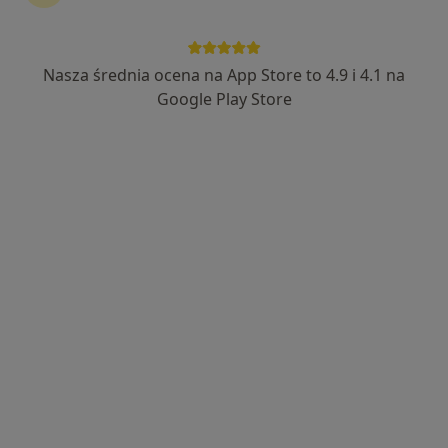
Nasza średnia ocena na App Store to 4.9 i 4.1 na
Bezpieczne płatności
Google Play Store
lek. Aneta Kilian-Kita
·
Więcej
Endokrynolog, Androlog
1012 opinii
Dąbrówki 10, Katowice
•
Mapa
Centrum Medyczne POLMED Oddział Katowice
Konsultacja endokrynologiczna
od 250 zł
Specjalista nie oferuje umawiania online pod tym adresem.
Poproś o wizytę