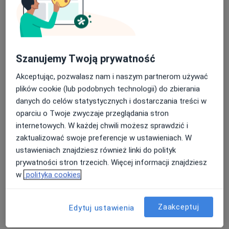
Szanujemy Twoją prywatność
Akceptując, pozwalasz nam i naszym partnerom używać
plików cookie (lub podobnych technologii) do zbierania
dr n. med. Aleksandra Ledwon
danych do celów statystycznych i dostarczania treści w
·
Więcej
Endokrynolog, Internista
oparciu o Twoje zwyczaje przeglądania stron
140 opinii
internetowych. W każdej chwili możesz sprawdzić i
Tysiąclecia 101, Katowice
•
Mapa
zaktualizować swoje preferencje w ustawieniach. W
Centrum Medyczne Tysiąclecie
ustawieniach znajdziesz również linki do polityk
prywatności stron trzecich. Więcej informacji znajdziesz
Konsultacja endokrynologiczna
300 zł
w
polityka cookies
Specjalista nie oferuje umawiania online pod tym adresem.
Poproś o wizytę
Zaakceptuj
Edytuj ustawienia