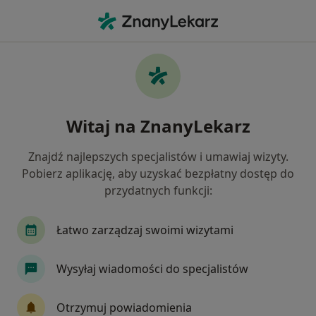
Me
Endokrynolog • Chorzów, śląskie
Filtry
Ubezpieczenie
Mapa
Polecani endokrynolodzy w Chorzowie
Witaj na ZnanyLekarz
Jak działają wyniki wyszukiwania
Znajdź najlepszych specjalistów i umawiaj wizyty.
Pobierz aplikację, aby uzyskać bezpłatny dostęp do
Wybierz swoje ubezpieczenie
przydatnych funkcji:
Allianz
Enel-med
GENERALI
INTER Po
Łatwo zarządzaj swoimi wizytami
Wysyłaj wiadomości do specjalistów
Otrzymuj powiadomienia