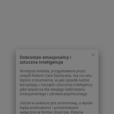
Endokrynolodzy w Gliwicach
Endokrynolodzy w Zabrzu
Endokrynolodzy w Sosnowcu
Endokrynolodzy w Tychach
Więcej (14)
Więcej w kategorii: W pobliżu Dąbrowy Górnic
Najczęstsze schorzenia
Dobrostan emocjonalny i
sztuczna inteligencja
Zaburzenia miesiączkowania Dąbrowa Górnicza
Niniejsza ankieta, przygotowana przez
Choroba Hashimoto Dąbrowa Górnicza
zespół Patient Care Doctoralia, ma na celu
lepsze zrozumienie, w jaki sposób ludzie
Choroby endokrynologiczne Dąbrowa Górnicza
korzystają z narzędzi sztucznej inteligencji
jako wsparcia dla swojego dobrostanu
Choroby przysadki Dąbrowa Górnicza
emocjonalnego i zdrowia psychicznego.
Choroby tarczycy Dąbrowa Górnicza
Udział w ankiecie jest anonimowy, a wyniki
będą analizowane i prezentowane
Więcej (15)
wyłącznie w formie zbiorczej. Pytania