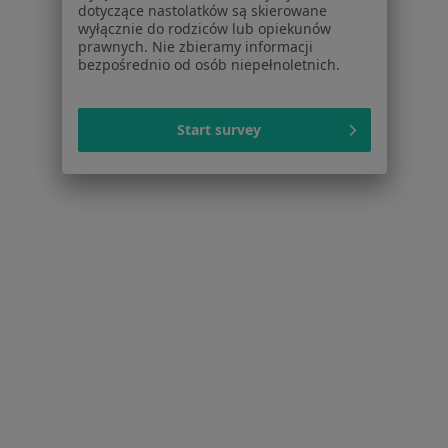
Więcej w kategorii: Najczęstsze schorzenia
dotyczące nastolatków są skierowane
wyłącznie do rodziców lub opiekunów
Ubezpieczyciele w Dąbrowie Górniczej
prawnych. Nie zbieramy informacji
bezpośrednio od osób niepełnoletnich.
Endokrynolodzy z PZU Zdrowie w Dąbrowie
Górniczej
Start survey
Endokrynolodzy z Medicover w Dąbrowie
Górniczej
Endokrynolodzy z LUX MED w Dąbrowie Górniczej
Endokrynolodzy z Allianz w Dąbrowie Górniczej
Strona Główna
Endokrynolog
Dąbrowa Górnicza
Zmień miasto
Zmień