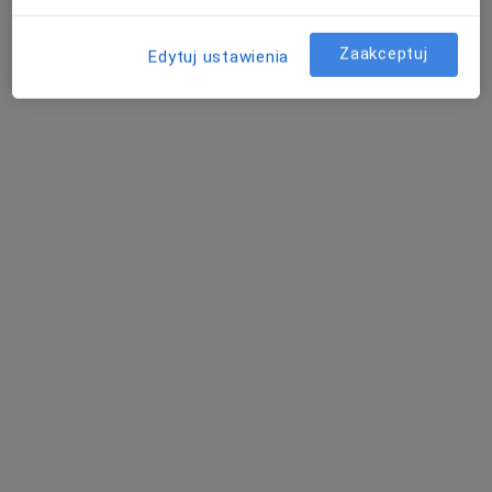
Pokaż profil
Zaakceptuj
Edytuj ustawienia
Bezpieczne płatności
INTER-MED BĘDZIN
·
Więcej
Endokrynologia, Interna, Chirurgia
2304 opinie
Ignacego Krasickiego 14, Będzin
•
Mapa
Konsultacja endokrynologiczna
250 zł