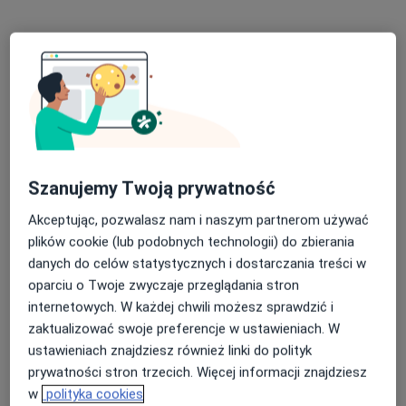
Bezpieczne płatności
Centrum Zdrowia Jomadent
·
Więcej
Endokrynologia, Stomatologia, Interna
Szanujemy Twoją prywatność
1938 opinii
Akceptując, pozwalasz nam i naszym partnerom używać
3 Maja 40, Dąbrowa Górnicza
•
Mapa
plików cookie (lub podobnych technologii) do zbierania
danych do celów statystycznych i dostarczania treści w
Konsultacja endokrynologiczna
od 200 zł
oparciu o Twoje zwyczaje przeglądania stron
internetowych. W każdej chwili możesz sprawdzić i
zaktualizować swoje preferencje w ustawieniach. W
lek. Maciej Domagała
ustawieniach znajdziesz również linki do polityk
endokrynolog
prywatności stron trzecich. Więcej informacji znajdziesz
w
polityka cookies
Brak dostępnych specjalistów z wolnymi terminami w tym centrum medycznym.