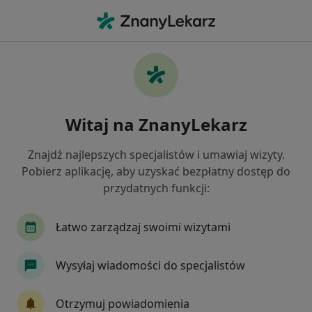
Me
Endokrynolog • Dąbrowa Górnicza, śląskie
Filtry
Ubezpieczenie
Mapa
Polecani endokrynolodzy w Dąbrowie
Witaj na ZnanyLekarz
Górniczej
Jak działają wyniki wyszukiwania
Znajdź najlepszych specjalistów i umawiaj wizyty.
Pobierz aplikację, aby uzyskać bezpłatny dostęp do
przydatnych funkcji:
Wybierz swoje ubezpieczenie
Allianz
GENERALI
INTER Polska
LUX
Łatwo zarządzaj swoimi wizytami
Wysyłaj wiadomości do specjalistów
Otrzymuj powiadomienia