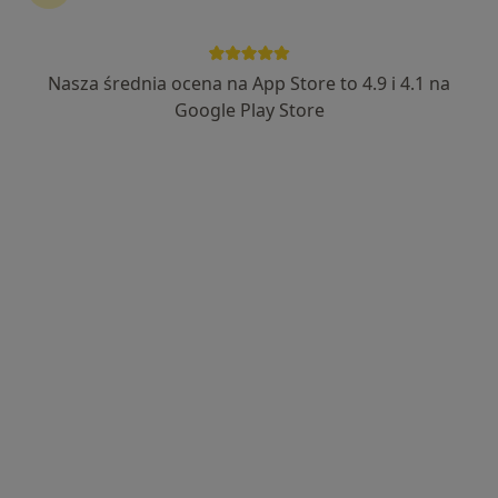
Nasza średnia ocena na App Store to 4.9 i 4.1 na
dr n. med. Tomasz Majewski
Google Play Store
·
Więcej
Endokrynolog, Internista
202 opinie
Małobądzka 143, Będzin
•
Mapa
LEXMEDICA Centrum Medyczne
Konsultacja endokrynologiczna
200 zł
Specjalista nie oferuje umawiania online pod tym adresem.
Poproś o wizytę