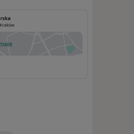
arska
Kraków
 mapę
wiera się w nowej karcie