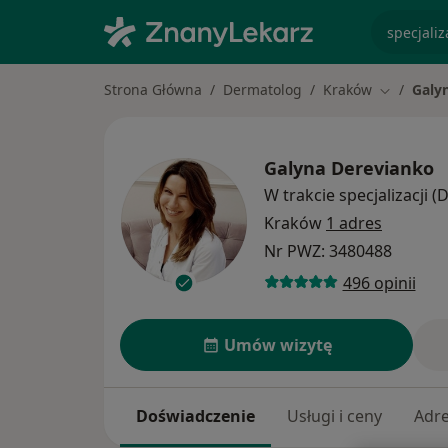
specjaliz
Strona Główna
Dermatolog
Kraków
Galy
Zmień mia
Galyna Derevianko
W trakcie specjalizacji 
Kraków
1 adres
Nr PWZ: 3480488
496 opinii
Umów wizytę
Doświadczenie
Usługi i ceny
Adr