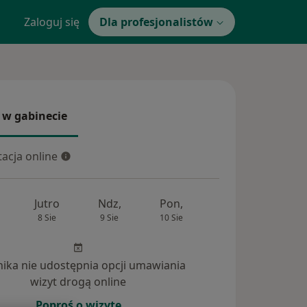
Zaloguj się
Dla profesjonalistów
 w gabinecie
 gabinecie
acja online
cja online
Jutro
Ndz,
Pon,
Wt,
Śr,
8 Sie
9 Sie
10 Sie
11 Sie
12 Si
inika nie udostępnia opcji umawiania
wizyt drogą online
Poproś o wizytę