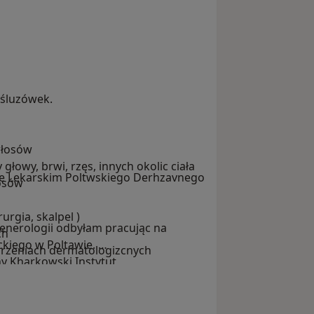
 śluzówek.
włosów
łowy, brwi, rzęs, innych okolic ciała
le Lekarskim Poltwskiego Derhzavnego
osów
urgia, skalpel )
 wenerologii odbyłam pracując na
ch
ckiego w Poltawie.
orzeniach dermatologizcnych
y Kharkowski Instytut
łam tytuł specjalisty dermatologii i
 Akademii Dermatologów Wenerologów EADV,