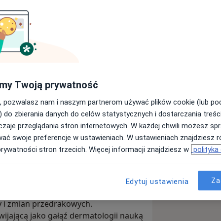
my Twoją prywatność
ermatologiem, pracuję jako
, pozwalasz nam i naszym partnerom używać plików cookie (lub p
niwersytetu miałam rezydenturę z
) do zbierania danych do celów statystycznych i dostarczania treśc
ódzkiego Szpitalu Uniwersyteckiego w
zaje przeglądania stron internetowych. W każdej chwili możesz spr
wać swoje preferencje w ustawieniach. W ustawieniach znajdziesz ró
matologów na bazie Kharkowskiego
prywatności stron trzecich. Więcej informacji znajdziesz w
polityka
zy.
m Szpitalu Uniwersyteckim.
w medycyną estetyczną.
Za
Edytuj ustawienia
rsach i szkoleniach wdrażać badania
 i zmian przedrakowych.
ijającą jako gałąź dermatologii nauką