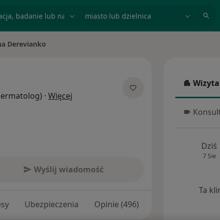
acja, badanie lub nazwisko
miasto lub dzielnica
na Derevianko
sto
Wizyta
Wizyta w
O specjalizacjach
(Dermatolog)
·
Więcej
Konsult
Konsulta
Dziś
7 Sie
Wyślij wiadomość
Ta kl
esy
Ubezpieczenia
Opinie (496)