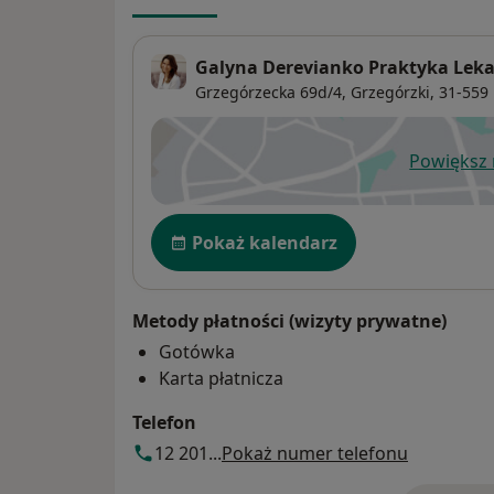
Galyna Derevianko Praktyka Lek
Grzegórzecka 69d/4,
Grzegórzki
, 31-559
Powiększ
ot
Dostępność
Pokaż kalendarz
Metody płatności (wizyty prywatne)
Gotówka
Karta płatnicza
Telefon
12 201...
Pokaż numer telefonu