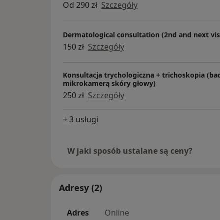
Od 290 zł
Szczegóły
Stale podnoszę swoje kwalifikacje regularn
zagranicznych konferencjach i kongresach
oraz medycyny estetycznej.
Dermatological consultation (2nd and next vis
Tylko w tym roku byłam uczestnikiem Kon
150 zł
Szczegóły
AMWK Monaco
WHRS Texas, USA
Konsultacja trychologiczna + trichoskopia (ba
EADV Amsterdam, Holandia
mikrokamerą skóry głowy)
250 zł
Szczegóły
+ 3 usługi
W jaki sposób ustalane są ceny?
Adresy (2)
Adres
Online