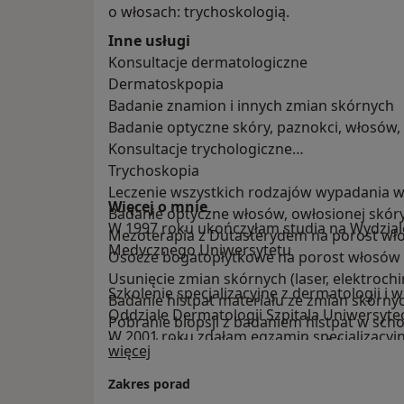
o włosach: trychoskologią.
Inne usługi
Konsultacje dermatologiczne
Dermatoskpopia
Badanie znamion i innych zmian skórnych
Badanie optyczne skóry, paznokci, włosów,
Konsultacje trychologiczne
Trychoskopia
Leczenie wszystkich rodzajów wypadania 
Więcej o mnie
Badanie optyczne włosów, owłosionej skóry g
W 1997 roku ukończyłam studia na Wydzia
Mezoterapia z Dutasterydem na porost wł
Medycznego Uniwersytetu
Osocze bogatopłytkowe na porost włosów
Usunięcie zmian skórnych (laser, elektrochir
Szkolenie specjalizacyjne z dermatologii i
Badanie histpat materiału ze zmian skórny
Oddziale Dermatologii Szpitala Uniwersyte
Pobranie biopsji z badaniem histpat w sch
W 2001 roku zdałam egzamin specjalizacyjn
Leczenie blizn: laser, zastrzyki w bliznę.
O mnie
więcej
Podyplomowego kształcenia lekarzy i uzyska
wenerologii pierwszej kategorii.
Zakres porad
Medycyna estetyczna:
Jestem członkiem Europejskiej