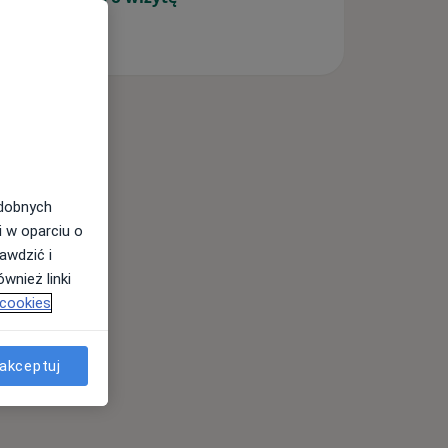
odobnych
i w oparciu o
awdzić i
wnież linki
 cookies
akceptuj