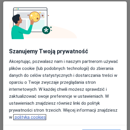
Rondo Czyżyńskie, Os. Kolorowe 25a, Kraków
•
Mapa
HSM Clinic Czyżyny
Konsultacja dermatologiczna
300 zł
Specjalista nie oferuje umawiania online pod tym adresem.
Poproś o wizytę
Szanujemy Twoją prywatność
Akceptując, pozwalasz nam i naszym partnerom używać
plików cookie (lub podobnych technologii) do zbierania
danych do celów statystycznych i dostarczania treści w
oparciu o Twoje zwyczaje przeglądania stron
internetowych. W każdej chwili możesz sprawdzić i
zaktualizować swoje preferencje w ustawieniach. W
lek. Barbara Koryczan
ustawieniach znajdziesz również linki do polityk
prywatności stron trzecich. Więcej informacji znajdziesz
·
Więcej
Dermatolog
w
polityka cookies
22 opinie