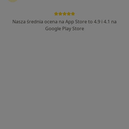
Nasza średnia ocena na App Store to 4.9 i 4.1 na
Google Play Store
Wyróżniony
lek. Anna Kazior
·
Więcej
Dermatolog, Dermatolog dziecięcy, Wenerolog
692 opinie
Rondo Czyżyńskie, Os. Kolorowe 25a, Kraków
•
Mapa
HSM Clinic Czyżyny
Konsultacja dermatologiczna
350 zł
Specjalista nie oferuje umawiania online pod tym adresem.
Poproś o wizytę