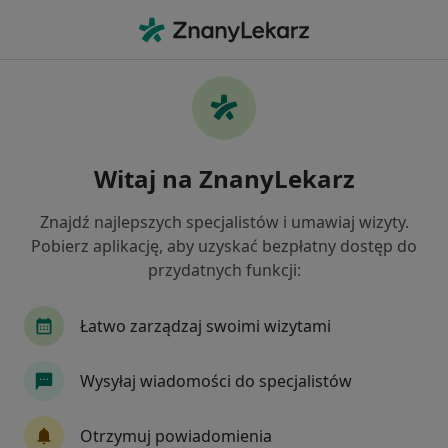
Me
Dermatolog • Nowa Huta, Kraków, małopolskie
Filtry
Ubezpieczenie
Mapa
Dermatolodzy Kraków Nowa Huta
Witaj na ZnanyLekarz
Jak działają wyniki wyszukiwania
Znajdź najlepszych specjalistów i umawiaj wizyty.
Pobierz aplikację, aby uzyskać bezpłatny dostęp do
Wybierz swoje ubezpieczenie
przydatnych funkcji:
Allianz
JP MEDICA
LUX MED
Łatwo zarządzaj swoimi wizytami
Medicover
PZU Zdrowie
Wysyłaj wiadomości do specjalistów
Zobacz więcej
Otrzymuj powiadomienia