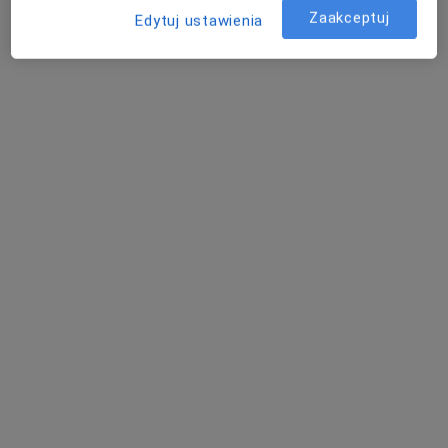
Adres 1
Adres 2
Zaakceptuj
Edytuj ustawienia
ul. Sieroszewskiego, 3, Kraków
•
Mapa
Zdrowa Huta
Konsultacja dermatologiczna
300 zł
Specjalista nie oferuje umawiania online pod tym adresem.
Poproś o wizytę
lek. Monika Moskal
Dermatolog, Lekarz wykonujący zabiegi medycyny estetycznej