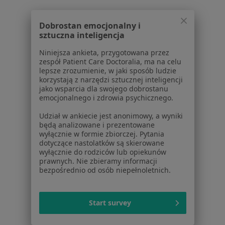
Konsultacja dermatologiczna
Brak ceny
Specjalista nie oferuje umawiania online pod tym adresem.
Dobrostan emocjonalny i
sztuczna inteligencja
Poproś o wizytę
Niniejsza ankieta, przygotowana przez
zespół Patient Care Doctoralia, ma na celu
lepsze zrozumienie, w jaki sposób ludzie
korzystają z narzędzi sztucznej inteligencji
1
2
3
jako wsparcia dla swojego dobrostanu
emocjonalnego i zdrowia psychicznego.
Powiązane wyszukiwania
Udział w ankiecie jest anonimowy, a wyniki
będą analizowane i prezentowane
Inne dzielnice w Krakowie
wyłącznie w formie zbiorczej. Pytania
Dermatolodzy Grzegórzki
dotyczące nastolatków są skierowane
wyłącznie do rodziców lub opiekunów
Dermatolodzy Podgórze
prawnych. Nie zbieramy informacji
bezpośrednio od osób niepełnoletnich.
Dermatolodzy Stare Miasto
Dermatolodzy Krowodrza
Start survey
Dermatolodzy Prądnik Biały