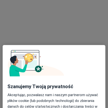
Ewa Serafin
·
Więcej
Dermatolog
18 opinii
ul. Pod Kopcem 3, Jaroszowice
•
Mapa
NeuroCentrum
Konsultacja dermatologiczna
Brak ceny
Specjalista nie oferuje umawiania online pod tym adresem.
Poproś o wizytę
Szanujemy Twoją prywatność
Akceptując, pozwalasz nam i naszym partnerom używać
plików cookie (lub podobnych technologii) do zbierania
Dostępne konsultacje online
danych do celów statystycznych i dostarczania treści w