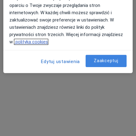
oparciu o Twoje zwyczaje przeglądania stron
Specjaliści w Twojej okolicy nie mają dostępności dla
internetowych. W każdej chwili możesz sprawdzić i
wizyt stacjonarnych. Sprawdź konsultacje online.
zaktualizować swoje preferencje w ustawieniach. W
ustawieniach znajdziesz również linki do polityk
prywatności stron trzecich. Więcej informacji znajdziesz
w
polityka cookies
Zaakceptuj
Edytuj ustawienia
Bezpieczne płatności
dr Ewa Polanowska-Palus
·
Więcej
Dermatolog, Wenerolog, Dermatolog dziecięcy
1708 opinii
Popularny specjalista: pacjenci chętnie płacą
online
Konsultacja dermatologiczna
300 zł