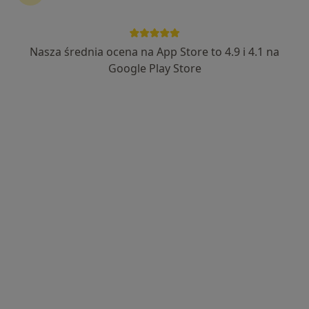
lek. Agnieszka Rewera
·
Więcej
Dermatolog
Nasza średnia ocena na App Store to 4.9 i 4.1 na
46 opinii
Google Play Store
ul. Pod Kopcem 3, Jaroszowice
•
Mapa
NeuroCentrum
Konsultacja dermatologiczna
300 zł
Specjalista nie oferuje umawiania online pod tym adresem.
Poproś o wizytę