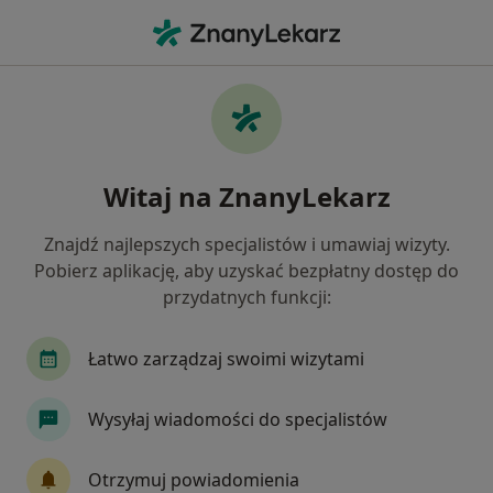
Me
Dermatolog • Jaroszowice, małopolskie
Filtry
Ubezpieczenie
Mapa
Polecani dermatolodzy w
Witaj na ZnanyLekarz
Jak działają wyniki wyszukiwania
Znajdź najlepszych specjalistów i umawiaj wizyty.
Pobierz aplikację, aby uzyskać bezpłatny dostęp do
Wybierz swoje ubezpieczenie
przydatnych funkcji:
Łatwo zarządzaj swoimi wizytami
Wysyłaj wiadomości do specjalistów
Otrzymuj powiadomienia