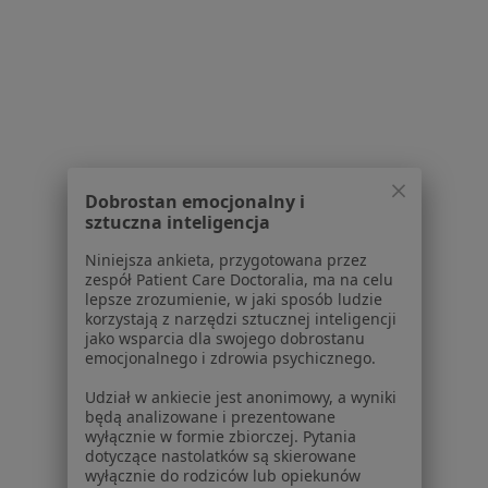
Dermatolog, Lekarz wykonujący zabiegi medycyny estetycznej
·
Więcej
213 opinii
Konsultacja online
280 zł
Specjalista nie oferuje umawiania online pod tym adresem.
Poproś o wizytę
Dobrostan emocjonalny i
sztuczna inteligencja
Niniejsza ankieta, przygotowana przez
zespół Patient Care Doctoralia, ma na celu
Powiązane wyszukiwania
|
Oferty pracy - Dermatolog
lepsze zrozumienie, w jaki sposób ludzie
korzystają z narzędzi sztucznej inteligencji
W pobliżu
jako wsparcia dla swojego dobrostanu
Dermatolodzy w Krakowie
emocjonalnego i zdrowia psychicznego.
Dermatolodzy w Bielsku-Białej
Udział w ankiecie jest anonimowy, a wyniki
będą analizowane i prezentowane
Dermatolodzy w Tychach
wyłącznie w formie zbiorczej. Pytania
dotyczące nastolatków są skierowane
Dermatolodzy w Jaworznie
wyłącznie do rodziców lub opiekunów