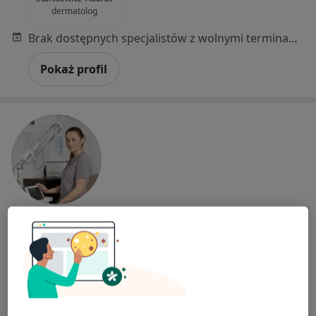
dermatolog
Brak dostępnych specjalistów z wolnymi terminami w tym centrum medycznym.
Pokaż profil
dr n. med. Anna Krajewska-Wojtyś
Dermatolog, Lekarz wykonujący zabiegi medycyny
·
Więcej
estetycznej, Wenerolog
307 opinii
Iwona Odrowąża 18/1, Kraków
•
Mapa