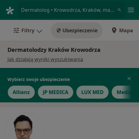
Me
Dermatolog • Krowodrza, Kraków, małopolskie
Filtry
Ubezpieczenie
Mapa
Dermatolodzy Kraków Krowodrza
Jak działają wyniki wyszukiwania
Wybierz swoje ubezpieczenie
Allianz
JP MEDICA
LUX MED
Medicov