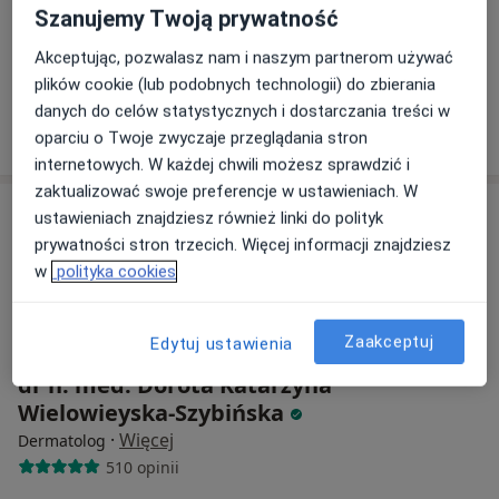
Dermestic
Szanujemy Twoją prywatność
Konsultacja dermatologiczna
300 zł
Akceptując, pozwalasz nam i naszym partnerom używać
Specjalista nie oferuje umawiania online pod tym adresem.
plików cookie (lub podobnych technologii) do zbierania
danych do celów statystycznych i dostarczania treści w
Poproś o wizytę
oparciu o Twoje zwyczaje przeglądania stron
internetowych. W każdej chwili możesz sprawdzić i
zaktualizować swoje preferencje w ustawieniach. W
ustawieniach znajdziesz również linki do polityk
prywatności stron trzecich. Więcej informacji znajdziesz
w
polityka cookies
Zaakceptuj
Edytuj ustawienia
dr n. med. Dorota Katarzyna
Wielowieyska-Szybińska
·
Więcej
Dermatolog
510 opinii