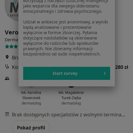
korzystają z narzędzi sztucznej inteligencji
jako wsparcia dla swojego dobrostanu
emocjonalnego i zdrowia psychicznego.
Udział w ankiecie jest anonimowy, a wyniki
będą analizowane i prezentowane
VeronaMED
wyłącznie w formie zbiorczej. Pytania
dotyczące nastolatków są skierowane
·
Więcej
Dermatologia, Ginekologia, Położnictwo
wyłącznie do rodziców lub opiekunów
947 opinii
prawnych. Nie zbieramy informacji
bezpośrednio od osób niepełnoletnich.
Bronowicka 17D, Kraków
•
Mapa
Konsultacja dermatologiczna
280 zł
Start survey
lek. Karolina
lek. Magdalena
Skowronek
Turek-Zięba
dermatolog
dermatolog
Brak dostępnych specjalistów z wolnymi terminami w tym centrum medycznym.
Pokaż profil