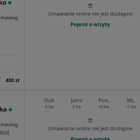
ko
i
Umawianie online nie jest dostępne
rmatolog
Poproś o wizytę
400 zł
Dziś
Jutro
Pon,
Wt,
8 Sie
9 Sie
10 Sie
11 Sie
ska
i
rmatolog,
Umawianie online nie jest dostępne
ęcej
Poproś o wizytę