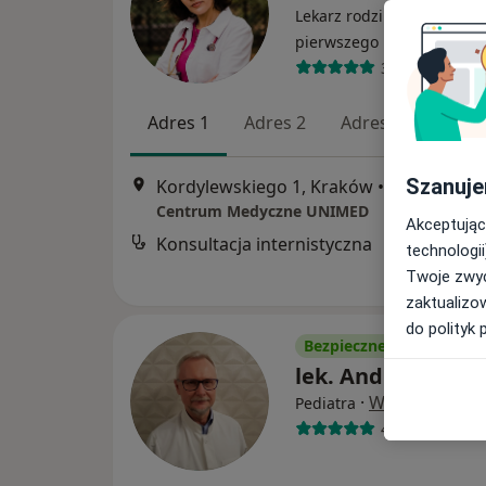
Lekarz rodzinny, Pediatra,
·
Wię
pierwszego kontaktu
360 opinii
Adres 1
Adres 2
Adres 3
Adres
Szanuje
Kordylewskiego 1, Kraków
•
Mapa
Centrum Medyczne UNIMED
Akceptując
Konsultacja internistyczna
technologii
Twoje zwyc
zaktualizo
do polityk 
Bezpieczne płatności
lek. Andrzej Pęka
·
Więcej
Pediatra
459 opinii