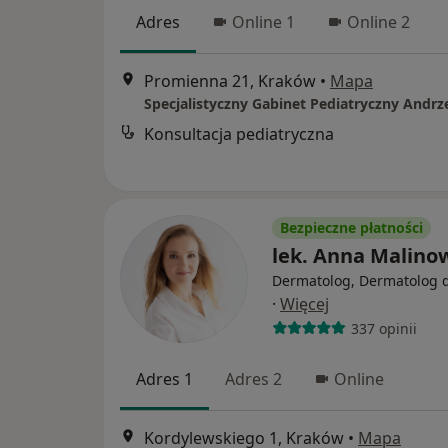
Adres
Online 1
Online 2
Promienna 21, Kraków
•
Mapa
Konsultacja pediatryczna
Bezpieczne płatności
lek. Anna Malino
Dermatolog, Dermatolog d
·
Więcej
337 opinii
Adres 1
Adres 2
Online
Kordylewskiego 1, Kraków
•
Mapa