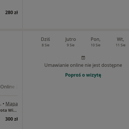
280 zł
Dziś
Jutro
Pon,
Wt,
8 Sie
9 Sie
10 Sie
11 Sie
Umawianie online nie jest dostępne
Poproś o wizytę
Online 2
za pierwszymi drzwiami, Kraków
•
Mapa
Beautiful Skin Gabinet Dermatologiczny Dorota Wielowieyska-Szybińska
300 zł