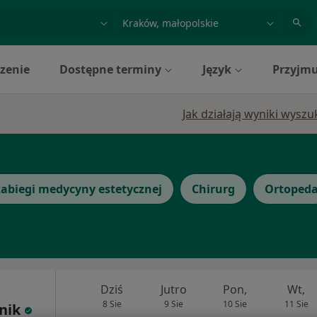
acja, badanie lub nazwisko
miasto lub dzielnica
zenie
Dostępne terminy
Język
Przyjmu
Jak działają wyniki wysz
abiegi medycyny estetycznej
Chirurg
Ortoped
Dziś
Jutro
Pon,
Wt,
8 Sie
9 Sie
10 Sie
11 Sie
nik