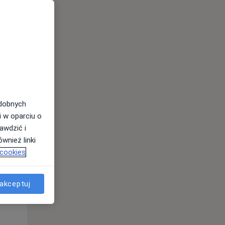
odobnych
i w oparciu o
awdzić i
wnież linki
 cookies
Śr,
Czw,
Pt,
12 Sie
13 Sie
14 Sie
akceptuj