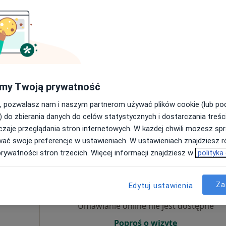
 Lekarz
cej
Umawianie online nie jest dostępne
Poproś o wizytę
 4
Online
my Twoją prywatność
, pozwalasz nam i naszym partnerom używać plików cookie (lub p
250 zł
) do zbierania danych do celów statystycznych i dostarczania treśc
zaje przeglądania stron internetowych. W każdej chwili możesz spr
wać swoje preferencje w ustawieniach. W ustawieniach znajdziesz ró
prywatności stron trzecich. Więcej informacji znajdziesz w
polityka
Dziś
Jutro
Pon,
Wt,
8 Sie
9 Sie
10 Sie
11 Sie
cki
Za
Edytuj ustawienia
Umawianie online nie jest dostępne
Poproś o wizytę