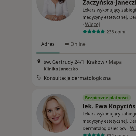
Zaczyńska-Janecz
Lekarz wykonujący zabieg
medycyny estetycznej, De
·
Więcej
236 opinii
Adres
Online
św. Gertrudy 24/1, Kraków
•
Mapa
Klinika Janeczko
Konsultacja dermatologiczna
Bezpieczne płatności
lek. Ewa Kopyciń
Lekarz wykonujący zabieg
medycyny estetycznej, De
·
Wi
Dermatolog dziecięcy
382 opinie