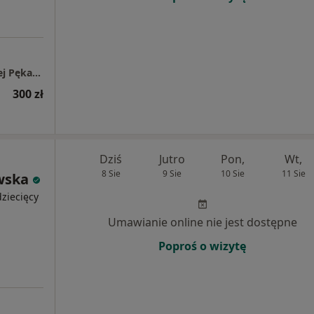
Specjalistyczny Gabinet Pediatryczny Andrzej Pękacki
300 zł
Dziś
Jutro
Pon,
Wt,
8 Sie
9 Sie
10 Sie
11 Sie
wska
ziecięcy
Umawianie online nie jest dostępne
Poproś o wizytę