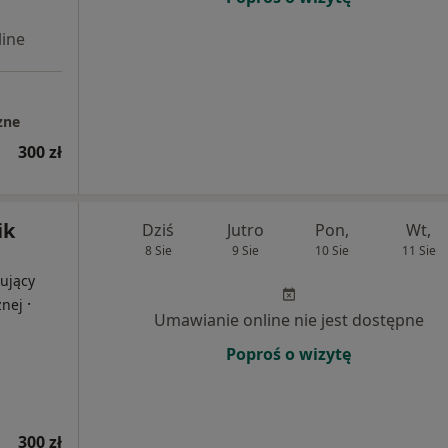
ine
zne
300 zł
ik
Dziś
Jutro
Pon,
Wt,
8 Sie
9 Sie
10 Sie
11 Sie
ujący
·
znej
Umawianie online nie jest dostępne
Poproś o wizytę
300 zł