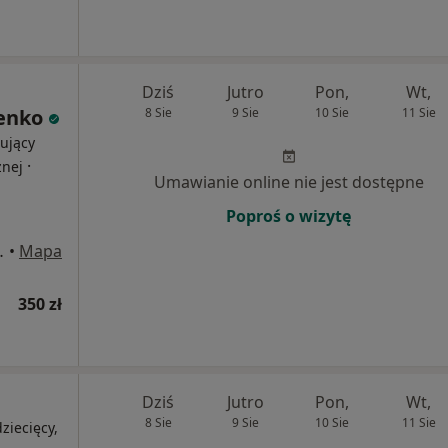
Dziś
Jutro
Pon,
Wt,
enko
8 Sie
9 Sie
10 Sie
11 Sie
ujący
·
znej
Umawianie online nie jest dostępne
Poproś o wizytę
5/3a, Kraków
•
Mapa
350 zł
Dziś
Jutro
Pon,
Wt,
8 Sie
9 Sie
10 Sie
11 Sie
ziecięcy,