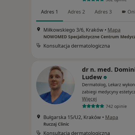
Adres 1
Adres 2
Adres 3
Onl
Miłkowskiego 3/6, Kraków
•
Mapa
NOWOMED Specjalistyczne Centrum Medyc
Konsultacja dermatologiczna
dr n. med. Domin
Ludew
Dermatolog, Lekarz wykon
zabiegi medycyny estetyc
Więcej
742 opinie
Bułgarska 15/U2, Kraków
•
Mapa
Ruczaj Clinic
Konsultacja dermatologiczna