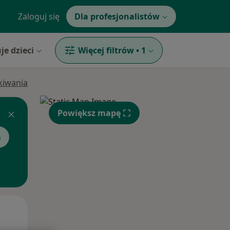
Zaloguj się
Dla profesjonalistów
je dzieci
Więcej filtrów
•
1
ukiwania
Powiększ mapę
a
Śr,
Czw,
Pt,
12 Sie
13 Sie
14 Sie