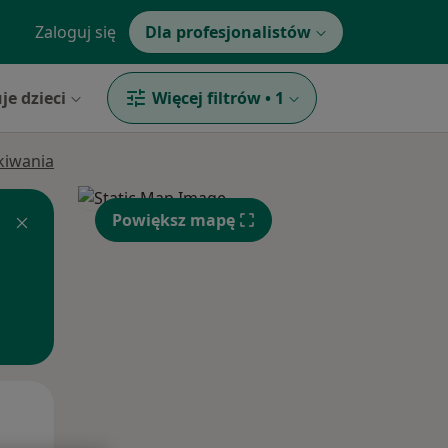
Zaloguj się
Dla profesjonalistów
je dzieci
Więcej filtrów
•
1
ukiwania
Powiększ mapę
Wt,
Śr,
Czw,
11 Sie
12 Sie
13 Sie