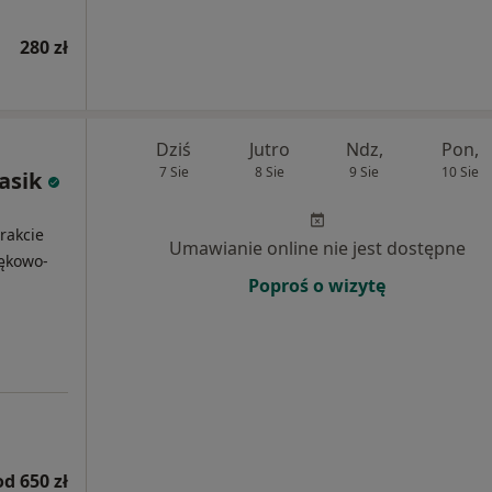
280 zł
Dziś
Jutro
Ndz,
Pon,
7 Sie
8 Sie
9 Sie
10 Sie
asik
i
rakcie
Umawianie online nie jest dostępne
zękowo-
Poproś o wizytę
od 650 zł