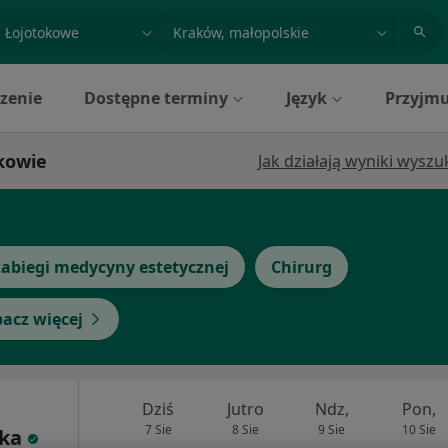
acja, badanie lub nazwisko
miasto lub dzielnica
zenie
Dostępne terminy
Język
Przyjmu
akowie
Jak działają wyniki wysz
abiegi medycyny estetycznej
Chirurg
acz więcej
Dziś
Jutro
Ndz,
Pon,
7 Sie
8 Sie
9 Sie
10 Sie
ska