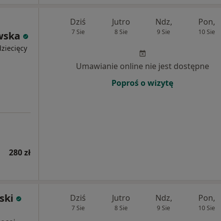
Dziś
Jutro
Ndz,
Pon,
7 Sie
8 Sie
9 Sie
10 Sie
wska
ziecięcy
Umawianie online nie jest dostępne
Poproś o wizytę
280 zł
ski
Dziś
Jutro
Ndz,
Pon,
7 Sie
8 Sie
9 Sie
10 Sie
i