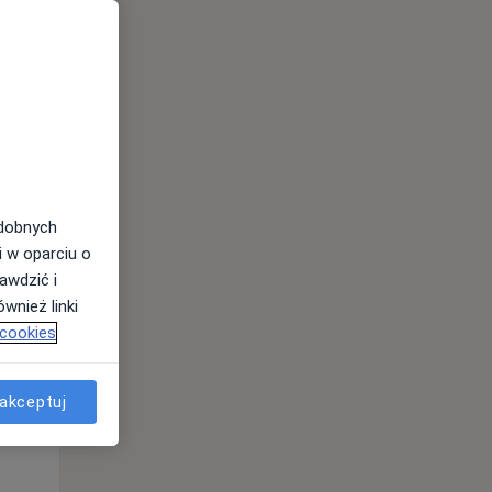
odobnych
i w oparciu o
awdzić i
wnież linki
 cookies
Wt,
Śr,
Czw,
11 Sie
12 Sie
13 Sie
akceptuj