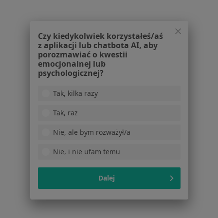
Baza wiedzy
Centrum Pomocy dla Specjalisty
Kontakt
Czy kiedykolwiek korzystałeś/aś
ZnanyLekarz - Strona główna
z aplikacji lub chatbota AI, aby
porozmawiać o kwestii
ZnanyLekarz Sp. z o.o.
emocjonalnej lub
ul. Kolejowa 5/7
psychologicznej?
01-217 Warszawa, Polska
Tak, kilka razy
NIP: ⁠7010224868
Tak, raz
KRS: ⁠0000347997
REGON: ⁠142276657
Nie, ale bym rozważył/a
Sąd Rejonowy dla m.st. Warszawy w Warszawie XII
Nie, i nie ufam temu
Wydział Gospodarczy KRS
Dalej
Facebook
otwiera się w nowej karcie