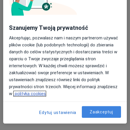
105 opinii
Kościuszki 28, Wieliczka
•
Mapa
Nasza średnia ocena na App Store to 4.9 i 4.1 na
Centrum Medyczne Wieliczka Sp z o.o.
Szanujemy Twoją prywatność
Google Play Store
Akceptuje POLMED
Akceptując, pozwalasz nam i naszym partnerom używać
Konsultacja dermatologiczna
280 zł
plików cookie (lub podobnych technologii) do zbierania
Specjalista nie oferuje umawiania online pod tym adresem.
danych do celów statystycznych i dostarczania treści w
oparciu o Twoje zwyczaje przeglądania stron
Poproś o wizytę
internetowych. W każdej chwili możesz sprawdzić i
zaktualizować swoje preferencje w ustawieniach. W
ustawieniach znajdziesz również linki do polityk
prywatności stron trzecich. Więcej informacji znajdziesz
Powiązane wyszukiwania
w
polityka cookies
Specjaliści w ramach POLMED
Fizjoterapeuci z POLMED w Krakowie
Zaakceptuj
Edytuj ustawienia
Ortopedzi z POLMED w Krakowie
Chirurdzy z POLMED w Krakowie