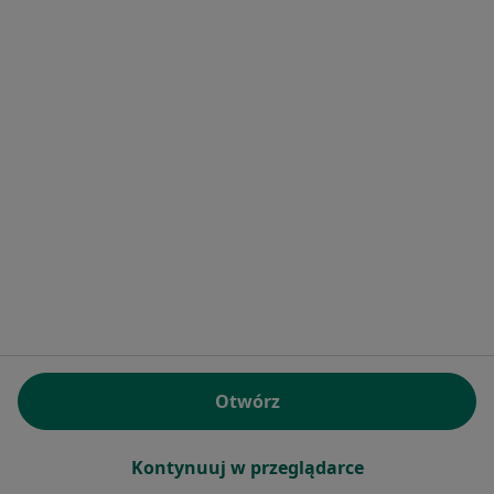
Dermatolog, Lekarz wykonujący zabiegi medycyny
·
Więcej
estetycznej, Dermatolog dziecięcy
332 opinie
Konsultacja dermatologiczna dzieci
250 zł
Specjalista nie oferuje umawiania online pod tym adresem.
Poproś o wizytę
Otwórz
Bezpieczne płatności
Kontynuuj w przeglądarce
lek. Ewa Marzec