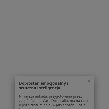
Online 1
Online 2
Online 3
Konsultacja z zakresu medycyny estetycznej
180 zł
Specjalista nie oferuje umawiania online pod tym adresem.
Poproś o wizytę
Dobrostan emocjonalny i
sztuczna inteligencja
Bezpieczne płatności
lek. Rita (Kaczorowska) Kmita
Niniejsza ankieta, przygotowana przez
zespół Patient Care Doctoralia, ma na celu
·
Więcej
Dermatolog
lepsze zrozumienie, w jaki sposób ludzie
868 opinii