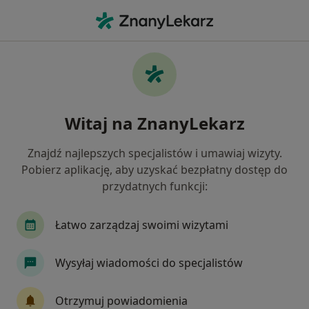
Me
Dermatolog • Chrzanów, małopolskie
Filtry
Ubezpieczenie
Mapa
Polecani dermatolodzy w Chrzanowie
Witaj na ZnanyLekarz
Jak działają wyniki wyszukiwania
Znajdź najlepszych specjalistów i umawiaj wizyty.
Pobierz aplikację, aby uzyskać bezpłatny dostęp do
Wybierz swoje ubezpieczenie
przydatnych funkcji:
Łatwo zarządzaj swoimi wizytami
Wysyłaj wiadomości do specjalistów
Otrzymuj powiadomienia