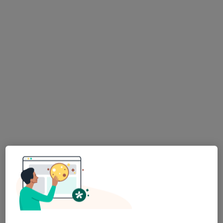
EsterClinic
·
Więcej
Dermatologia, Angiologia, Endokrynologia
1208 opinii
Jana Matejki 4, Jaworzno
•
Mapa
Konsultacja dermatologiczna
250 zł
Brak dostępnych specjalistów z wolnymi terminami w tym centrum medycznym.
Pokaż profil