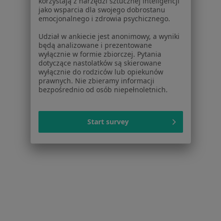
korzystają z narzędzi sztucznej inteligencji
jako wsparcia dla swojego dobrostanu
Popularny specjalista: pacjenci chętnie płacą
emocjonalnego i zdrowia psychicznego.
online
Udział w ankiecie jest anonimowy, a wyniki
Konsultacja dermatologiczna - leczenie trądziku
250 zł
będą analizowane i prezentowane
wyłącznie w formie zbiorczej. Pytania
Specjalista nie oferuje umawiania online pod tym adresem.
dotyczące nastolatków są skierowane
wyłącznie do rodziców lub opiekunów
Poproś o wizytę
prawnych. Nie zbieramy informacji
bezpośrednio od osób niepełnoletnich.
Start survey
lek. Magdalena Szymańska-Bueno
Dermatolog, Lekarz wykonujący zabiegi medycyny estetycznej
·
Więcej