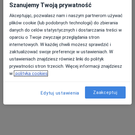
Szanujemy Twoją prywatność
Centrum Medyczne MarMedicam
Akceptując, pozwalasz nam i naszym partnerom używać
·
Więcej
Dermatologia, Pulmonologia, Okulistyka
plików cookie (lub podobnych technologii) do zbierania
1717 opinii
danych do celów statystycznych i dostarczania treści w
Jana Matejki 4, Jaworzno
•
Mapa
oparciu o Twoje zwyczaje przeglądania stron
Brak dostępnych specjalistów z wolnymi terminami w tym centrum medycznym.
internetowych. W każdej chwili możesz sprawdzić i
zaktualizować swoje preferencje w ustawieniach. W
Pokaż profil
ustawieniach znajdziesz również linki do polityk
prywatności stron trzecich. Więcej informacji znajdziesz
w
polityka cookies
Zaakceptuj
Edytuj ustawienia
lek. Anna Sobczyk
Dermatolog, Lekarz wykonujący zabiegi medycyny estetycznej