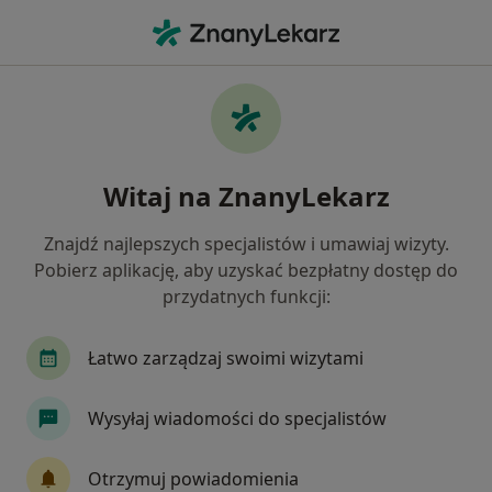
Me
Konsultacja Z Zakresu Medycyny Estetycznej • Kraków, małopolskie
Filtry
• 1
Ubezpieczenie
Map
Konsultacja z zakresu medycyny
Witaj na ZnanyLekarz
estetycznej specjaliści w Krakowie
Jak działają wyniki wyszukiwania
Znajdź najlepszych specjalistów i umawiaj wizyty.
Pobierz aplikację, aby uzyskać bezpłatny dostęp do
przydatnych funkcji:
Jakiego specjalisty szukasz?
Lekarz wykonujący zabiegi medycyny estetycznej
Łatwo zarządzaj swoimi wizytami
Wysyłaj wiadomości do specjalistów
Otrzymuj powiadomienia