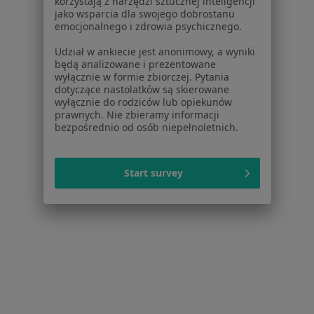
korzystają z narzędzi sztucznej inteligencji
jako wsparcia dla swojego dobrostanu
Specjalista nie oferuje umawiania online pod tym adresem.
emocjonalnego i zdrowia psychicznego.
Poproś o wizytę
Udział w ankiecie jest anonimowy, a wyniki
będą analizowane i prezentowane
wyłącznie w formie zbiorczej. Pytania
dotyczące nastolatków są skierowane
1
2
3
4
5
...
12
wyłącznie do rodziców lub opiekunów
prawnych. Nie zbieramy informacji
bezpośrednio od osób niepełnoletnich.
Powiązane wyszukiwania
Usługi w Krakowie
Start survey
Kwas hialuronowy w Krakowie
Konsultacja dermatologiczna w Krakowie
Osocze bogatopłytkowe w Krakowie
Mezoterapia w Krakowie
Konsultacja chirurgiczna w Krakowie
Więcej (15)