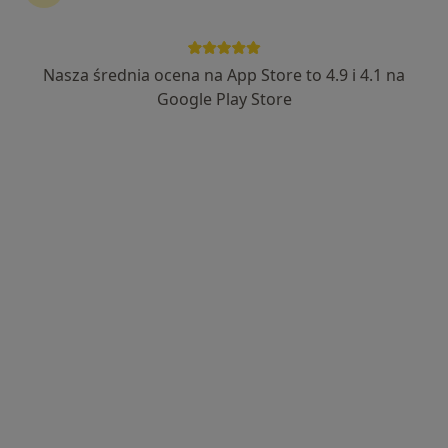
Nasza średnia ocena na App Store to 4.9 i 4.1 na
Google Play Store
Wyróżniony
Centrum Medyczne SUPERMED
·
Medycyna estetyczna, Chirurgia szczękowa, Ginekologia
Więcej
792 opinie
Królowej Jadwigi 148A/1A, Kraków
•
Mapa
Konsultacja z zakresu medycyny estetycznej
od 350 zł
Pokaż więcej usług
dr n. med. Bogumiła
Szyszka-Charewicz
lekarz wykonujący
zabiegi medycyny