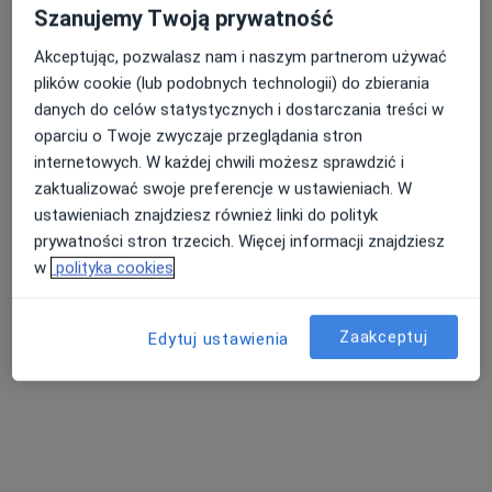
Szanujemy Twoją prywatność
Pokaż profil
Akceptując, pozwalasz nam i naszym partnerom używać
plików cookie (lub podobnych technologii) do zbierania
danych do celów statystycznych i dostarczania treści w
oparciu o Twoje zwyczaje przeglądania stron
internetowych. W każdej chwili możesz sprawdzić i
zaktualizować swoje preferencje w ustawieniach. W
ustawieniach znajdziesz również linki do polityk
prywatności stron trzecich. Więcej informacji znajdziesz
w
polityka cookies
Bezpieczne płatności
lek. dent. Gabriela Białokur
Zaakceptuj
Edytuj ustawienia
·
Więcej
Lekarz wykonujący zabiegi medycyny estetycznej
167 opinii
Chmielna 20C/lu2, Kraków
•
Mapa
Gabimed - Medycyna Estetyczna, Laseroterapia, Kosmetologia Medyczna
Konsultacja z zakresu medycyny estetycznej
250 zł