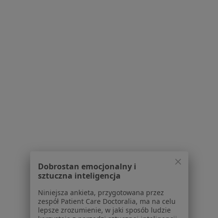
Poproś o wizytę
Bezpieczne płatności
lek. Ewelina Styczyńska - Kowalska
Lekarz wykonujący zabiegi medycyny estetycznej, Lekarz
·
Więcej
rehabilitacji medycznej
Dobrostan emocjonalny i
21 opinii
sztuczna inteligencja
Grzegórzecka 67F/L38 "Wiślane Tarasy", Kraków
•
Mapa
Niniejsza ankieta, przygotowana przez
LKMED
zespół Patient Care Doctoralia, ma na celu
lepsze zrozumienie, w jaki sposób ludzie
Konsultacja z zakresu medycyny estetycznej
Brak ceny