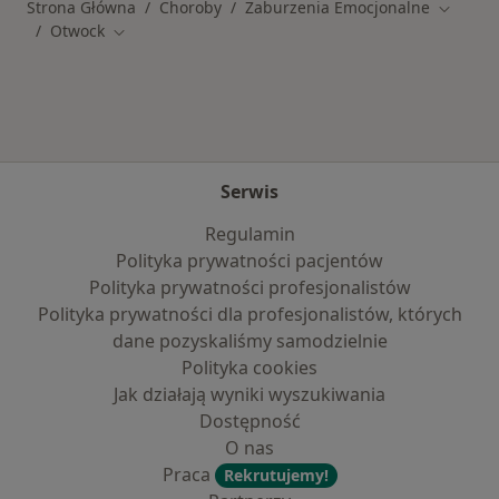
Strona Główna
Choroby
Zaburzenia Emocjonalne
Zmień m
Otwock
Zmień miasto
Serwis
Regulamin
Polityka prywatności pacjentów
Polityka prywatności profesjonalistów
Polityka prywatności dla profesjonalistów, których
dane pozyskaliśmy samodzielnie
Polityka cookies
Jak działają wyniki wyszukiwania
Dostępność
O nas
Praca
Rekrutujemy!