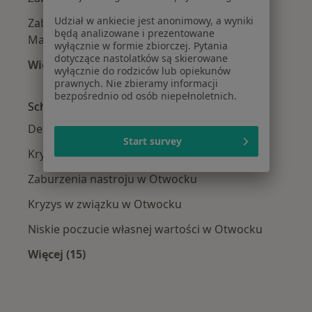
Udział w ankiecie jest anonimowy, a wyniki
Zaburzenia emocjonalne w Grodzisku
będą analizowane i prezentowane
Mazowieckim
wyłącznie w formie zbiorczej. Pytania
dotyczące nastolatków są skierowane
Więcej (14)
wyłącznie do rodziców lub opiekunów
Więcej w kategorii: W pobliżu Otwocka
prawnych. Nie zbieramy informacji
bezpośrednio od osób niepełnoletnich.
Schorzenia w Otwocku
Depresja w Otwocku
Start survey
Kryzys emocjonalny w Otwocku
Zaburzenia nastroju w Otwocku
Kryzys w związku w Otwocku
Niskie poczucie własnej wartości w Otwocku
Więcej (15)
Więcej w kategorii: Schorzenia w Otwocku