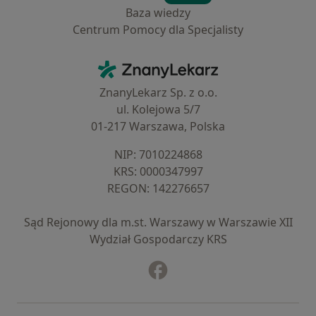
Baza wiedzy
Centrum Pomocy dla Specjalisty
Kontakt
ZnanyLekarz - Strona główna
ZnanyLekarz Sp. z o.o.
ul. Kolejowa 5/7
01-217 Warszawa, Polska
NIP: ⁠7010224868
KRS: ⁠0000347997
REGON: ⁠142276657
Sąd Rejonowy dla m.st. Warszawy w Warszawie XII
Wydział Gospodarczy KRS
Facebook
otwiera się w nowej karcie