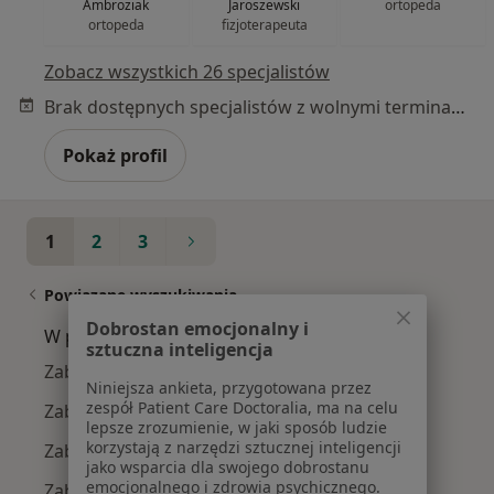
Ambroziak
Jaroszewski
ortopeda
ortopeda
fizjoterapeuta
Zobacz wszystkich 26 specjalistów
Brak dostępnych specjalistów z wolnymi terminami w tym centrum medycznym.
Pokaż profil
1
2
3
Powiązane wyszukiwania
Dobrostan emocjonalny i
W pobliżu Otwocka
sztuczna inteligencja
Zaburzenia emocjonalne w Warszawie
Niniejsza ankieta, przygotowana przez
zespół Patient Care Doctoralia, ma na celu
Zaburzenia emocjonalne w Piasecznie
lepsze zrozumienie, w jaki sposób ludzie
korzystają z narzędzi sztucznej inteligencji
Zaburzenia emocjonalne w Legionowie
jako wsparcia dla swojego dobrostanu
emocjonalnego i zdrowia psychicznego.
Zaburzenia emocjonalne w Pruszkowie