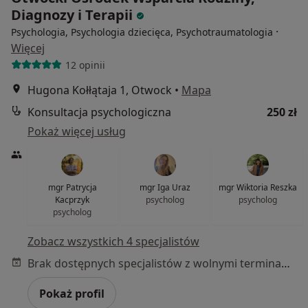
Diagnozy i Terapii
·
Psychologia, Psychologia dziecięca, Psychotraumatologia
Więcej
12 opinii
Hugona Kołłątaja 1, Otwock
•
Mapa
Konsultacja psychologiczna
250 zł
Pokaż więcej usług
mgr Patrycja
mgr Iga Uraz
mgr Wiktoria Reszka
Kacprzyk
psycholog
psycholog
psycholog
Zobacz wszystkich 4 specjalistów
Brak dostępnych specjalistów z wolnymi terminami w tym centrum medycznym.
Pokaż profil