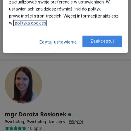
zaktualizować swoje preferencje w ustawieniach. W
ustawieniach znajdziesz również linki do polityk
Hugona Kołłątaja 1, Otwock
•
Mapa
prywatności stron trzecich. Więcej informacji znajdziesz
Otwocki Ośrodek Wsparcia Rodziny, Diagnozy i Terapii
w
polityka cookies
Konsultacja psychologiczna
250 zł
Specjalista nie oferuje umawiania online pod tym adresem.
Zaakceptuj
Edytuj ustawienia
Poproś o wizytę
mgr Dorota Rosłonek
·
Więcej
Psycholog, Psycholog dziecięcy
10 opinii