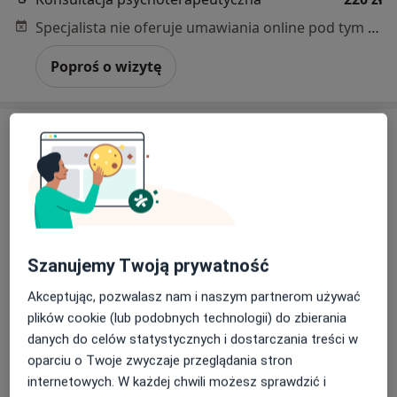
Specjalista nie oferuje umawiania online pod tym adresem.
Poproś o wizytę
Szanujemy Twoją prywatność
Bezpieczne płatności
mgr Wiktoria Reszka
Akceptując, pozwalasz nam i naszym partnerom używać
·
Więcej
Psycholog
plików cookie (lub podobnych technologii) do zbierania
4 opinie
danych do celów statystycznych i dostarczania treści w
oparciu o Twoje zwyczaje przeglądania stron
Adres
Online 1
Online 2
internetowych. W każdej chwili możesz sprawdzić i