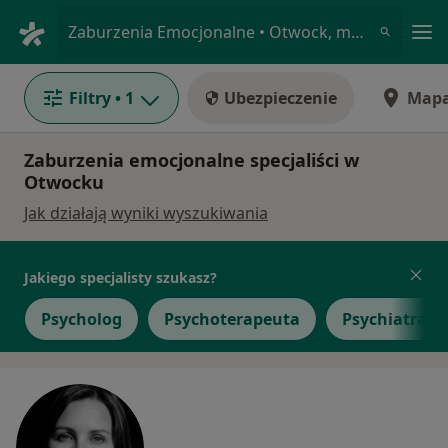
Me
Zaburzenia Emocjonalne • Otwock, mazowieckie
Filtry
• 1
Ubezpieczenie
Map
Zaburzenia emocjonalne specjaliści w
Otwocku
Jak działają wyniki wyszukiwania
Jakiego specjalisty szukasz?
Psycholog
Psychoterapeuta
Psychiatra