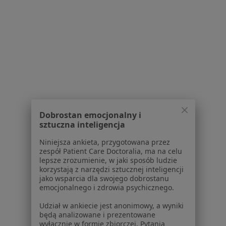
Specjalista nie oferuje umawiania online pod tym adresem.
Poproś o wizytę
1
2
Powiązane wyszukiwania
W pobliżu Otwocka
Dobrostan emocjonalny i
sztuczna inteligencja
DDA - dorosłe dzieci alkoholików w Warszawie
Niniejsza ankieta, przygotowana przez
DDA - dorosłe dzieci alkoholików w Piasecznie
zespół Patient Care Doctoralia, ma na celu
lepsze zrozumienie, w jaki sposób ludzie
DDA - dorosłe dzieci alkoholików w Legionowie
korzystają z narzędzi sztucznej inteligencji
jako wsparcia dla swojego dobrostanu
DDA - dorosłe dzieci alkoholików w Grodzisku
emocjonalnego i zdrowia psychicznego.
Mazowieckim
Udział w ankiecie jest anonimowy, a wyniki
DDA - dorosłe dzieci alkoholików w Pruszkowie
będą analizowane i prezentowane
wyłącznie w formie zbiorczej. Pytania