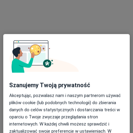
Konsultacja psychoterapeutyczna
250 zł
Specjalista nie oferuje umawiania online pod tym adresem.
Poproś o wizytę
Szanujemy Twoją prywatność
Akceptując, pozwalasz nam i naszym partnerom używać
Bezpieczne płatności
plików cookie (lub podobnych technologii) do zbierania
mgr Ewelina Bzdęga-Majewska
danych do celów statystycznych i dostarczania treści w
·
Więcej
Psychoterapeuta, Psycholog, Logopeda
oparciu o Twoje zwyczaje przeglądania stron
8 opinii
internetowych. W każdej chwili możesz sprawdzić i
zaktualizować swoje preferencje w ustawieniach. W