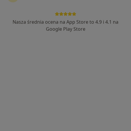
Nasza średnia ocena na App Store to 4.9 i 4.1 na
Google Play Store
Bezpieczne płatności
mgr Paweł Grabowski
·
Więcej
Psychoterapeuta
25 opinii
Adres
Online 1
Online 2
Leśna 28, Józefów (powiat otwocki)
•
Mapa
"Chce się żyć" - Gabinet Psychoterapii Integratywnej
Konsultacja psychoterapeutyczna
220 zł
Specjalista nie oferuje umawiania online pod tym adresem.
Poproś o wizytę