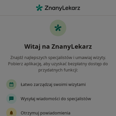
Me
Dda - Dorosłe Dzieci Alkoholików • Otwock, mazowieckie
Filtry
• 1
Mapa
DDA - dorosłe dzieci alkoholików specjaliści
Witaj na ZnanyLekarz
w Otwocku
Jak działają wyniki wyszukiwania
Znajdź najlepszych specjalistów i umawiaj wizyty.
Pobierz aplikację, aby uzyskać bezpłatny dostęp do
przydatnych funkcji:
Jakiego specjalisty szukasz?
Psycholog
Psychoterapeuta
Psychiatra
Łatwo zarządzaj swoimi wizytami
Wysyłaj wiadomości do specjalistów
Otrzymuj powiadomienia