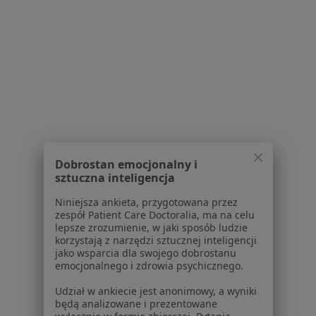
Gabinety Pełne Wsparcia
Konsultacja psychologiczna
Brak ceny
Specjalista nie oferuje umawiania online pod tym adresem.
Poproś o wizytę
1
2
Dobrostan emocjonalny i
Powiązane wyszukiwania
sztuczna inteligencja
W pobliżu Milanówka
Niniejsza ankieta, przygotowana przez
zespół Patient Care Doctoralia, ma na celu
Zaburzenia emocjonalne w Warszawie
lepsze zrozumienie, w jaki sposób ludzie
korzystają z narzędzi sztucznej inteligencji
Zaburzenia emocjonalne w Piasecznie
jako wsparcia dla swojego dobrostanu
emocjonalnego i zdrowia psychicznego.
Zaburzenia emocjonalne w Legionowie
Udział w ankiecie jest anonimowy, a wyniki
Zaburzenia emocjonalne w Pruszkowie
będą analizowane i prezentowane