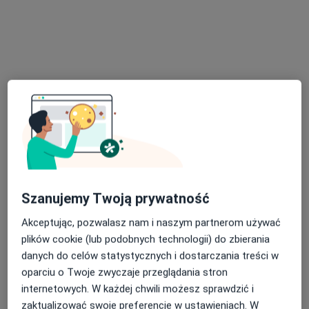
9 opinii
Adres
Online
Juliusza Słowackiego 24, Milanówek
•
Mapa
Centrum Rozwoju Terapii Pro Ego
Konsultacja psychoterapeutyczna
250 zł
Specjalista nie oferuje umawiania online pod tym adresem.
Poproś o wizytę
Szanujemy Twoją prywatność
Akceptując, pozwalasz nam i naszym partnerom używać
plików cookie (lub podobnych technologii) do zbierania
danych do celów statystycznych i dostarczania treści w
oparciu o Twoje zwyczaje przeglądania stron
internetowych. W każdej chwili możesz sprawdzić i
zaktualizować swoje preferencje w ustawieniach. W