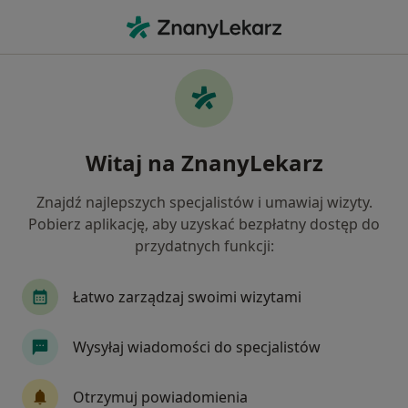
Me
Zaburzenia Emocjonalne • Milanówek, mazowieckie
Filtry
• 1
Mapa
Zaburzenia emocjonalne specjaliści w
Witaj na ZnanyLekarz
Milanówku
Jak działają wyniki wyszukiwania
Znajdź najlepszych specjalistów i umawiaj wizyty.
Pobierz aplikację, aby uzyskać bezpłatny dostęp do
przydatnych funkcji:
Jakiego specjalisty szukasz?
Psycholog
Psychoterapeuta
Psycholog dz
Łatwo zarządzaj swoimi wizytami
Wysyłaj wiadomości do specjalistów
Otrzymuj powiadomienia