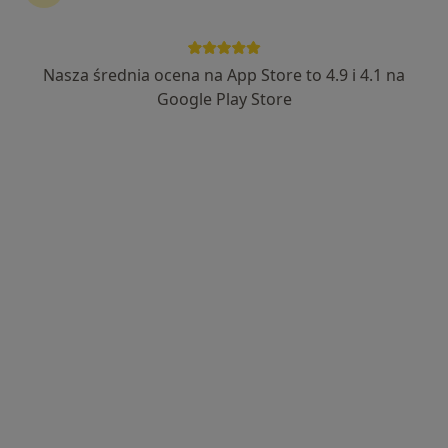
Nasza średnia ocena na App Store to 4.9 i 4.1 na
Google Play Store
Bezpieczne płatności
dr Justyna Sempruch
·
Więcej
Psychoterapeuta
54 opinie
Wspieram w budowaniu siebie oraz zdrowych
relacji.
PhD, University of British Columbia, Canada
Insight Out Medicus online/gabinet
Adres
Online
Przechodnia 10, Milanówek
•
Mapa
Insight Out Medicus
Bezpłatna konsultacja wstępna - telefoniczna
Darmowa usługa