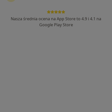
Nasza średnia ocena na App Store to 4.9 i 4.1 na
Google Play Store
Bezpieczne płatności
mgr Gabriela Wodzyńska
·
Więcej
Psycholog
12 opinii
Adres
Online
Stefana Batorego 45B, Legionowo
•
Mapa
Prywatny Gabinet Psychologiczny
Konsultacja psychologiczna
210 zł
Specjalista nie oferuje umawiania online pod tym adresem.
Poproś o wizytę