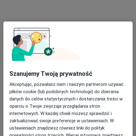
Konsultacja psychiatryczna (kolejna wizyta)
od 320 zł
Specjalista nie oferuje umawiania online pod tym adresem.
Poproś o wizytę
Szanujemy Twoją prywatność
Akceptując, pozwalasz nam i naszym partnerom używać
plików cookie (lub podobnych technologii) do zbierania
danych do celów statystycznych i dostarczania treści w
Bezpieczne płatności
oparciu o Twoje zwyczaje przeglądania stron
mgr Joanna Błądek
internetowych. W każdej chwili możesz sprawdzić i
·
Więcej
Psycholog, Seksuolog
zaktualizować swoje preferencje w ustawieniach. W
19 opinii
ustawieniach znajdziesz również linki do polityk
prywatności stron trzecich. Więcej informacji znajdziesz