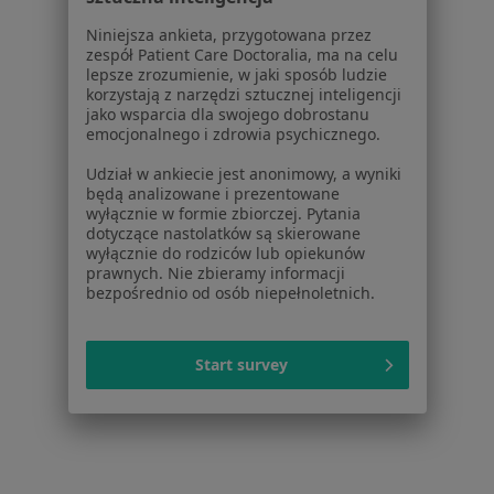
Zaburzenia emocjonalne w Pruszkowie
Niniejsza ankieta, przygotowana przez
zespół Patient Care Doctoralia, ma na celu
Zaburzenia emocjonalne w Otwocku
lepsze zrozumienie, w jaki sposób ludzie
korzystają z narzędzi sztucznej inteligencji
Zaburzenia emocjonalne w Grodzisku
jako wsparcia dla swojego dobrostanu
emocjonalnego i zdrowia psychicznego.
Mazowieckim
Udział w ankiecie jest anonimowy, a wyniki
Więcej (14)
będą analizowane i prezentowane
Więcej w kategorii: W pobliżu Legionowa
wyłącznie w formie zbiorczej. Pytania
dotyczące nastolatków są skierowane
Schorzenia w Legionowie
wyłącznie do rodziców lub opiekunów
prawnych. Nie zbieramy informacji
Depresja w Legionowie
bezpośrednio od osób niepełnoletnich.
Zaburzenia nastroju w Legionowie
Zaburzenia lękowe w Legionowie
Start survey
Kryzys emocjonalny w Legionowie
Lęki w Legionowie
Więcej (15)