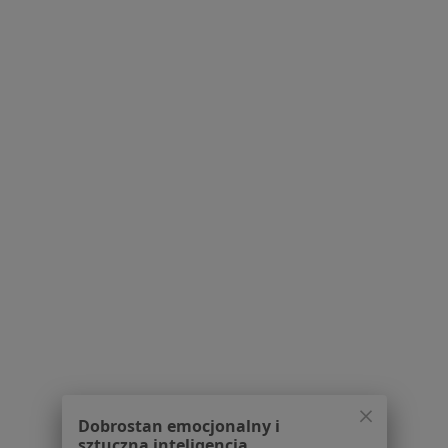
Adres
Online
Graniczna 1b/46, Jabłonna
•
Mapa
Przestrzeń psychologiczna
Konsultacja psychologiczna
200 zł
Specjalista nie oferuje umawiania online pod tym adresem.
Poproś o wizytę
1
2
3
4
5
Powiązane wyszukiwania
W pobliżu Legionowa
Zaburzenia emocjonalne w Warszawie
Dobrostan emocjonalny i
Zaburzenia emocjonalne w Piasecznie
sztuczna inteligencja