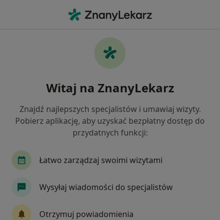
Me
Zaburzenia Emocjonalne • Legionowo, mazowieckie
Filtry
• 1
Ubezpieczenie
Map
Zaburzenia emocjonalne specjaliści w
Witaj na ZnanyLekarz
Legionowie
Jak działają wyniki wyszukiwania
Znajdź najlepszych specjalistów i umawiaj wizyty.
Pobierz aplikację, aby uzyskać bezpłatny dostęp do
przydatnych funkcji:
Jakiego specjalisty szukasz?
Psycholog
Psychoterapeuta
Psychiatra
Łatwo zarządzaj swoimi wizytami
Wysyłaj wiadomości do specjalistów
Otrzymuj powiadomienia