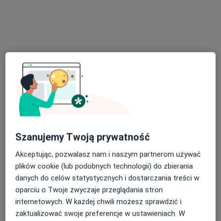
Specjalista nie oferuje umawiania online pod tym adresem.
Poproś o wizytę
Szanujemy Twoją prywatność
Bezpieczne płatności
Akceptując, pozwalasz nam i naszym partnerom używać
mgr Agnieszka Szpoton
plików cookie (lub podobnych technologii) do zbierania
Dietetyk
danych do celów statystycznych i dostarczania treści w
120 opinii
oparciu o Twoje zwyczaje przeglądania stron
internetowych. W każdej chwili możesz sprawdzić i
Adres
Online
zaktualizować swoje preferencje w ustawieniach. W