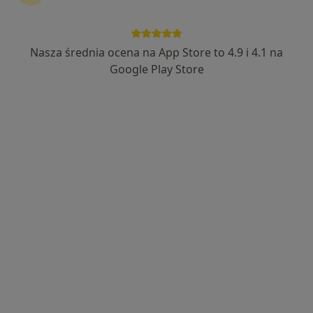
Nasza średnia ocena na App Store to 4.9 i 4.1 na
mgr Agnieszka Kosińska-Waloch
Google Play Store
·
Więcej
Psycholog, Psychoterapeuta
15 opinii
Adres
Online
Hugona Kołłątaja 64, Otwock
•
Mapa
Psychoterapia Józefów
Konsultacja psychologiczna
250 zł
Specjalista nie oferuje umawiania online pod tym adresem.
Poproś o wizytę