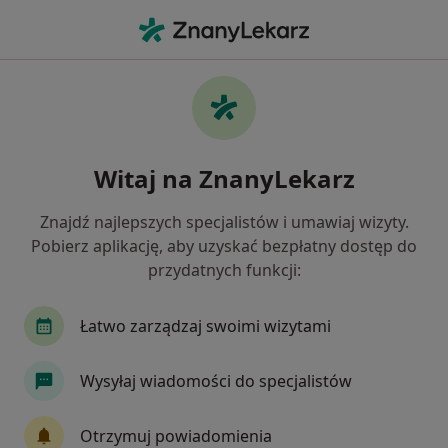
Me
Zaburzenia Odżywiania • Otwock, mazowieckie
Filtry
• 1
Mapa
Zaburzenia odżywiania specjaliści w
Witaj na ZnanyLekarz
Otwocku
Jak działają wyniki wyszukiwania
Znajdź najlepszych specjalistów i umawiaj wizyty.
Pobierz aplikację, aby uzyskać bezpłatny dostęp do
przydatnych funkcji:
Jakiego specjalisty szukasz?
Psycholog
Psychoterapeuta
Psychiatra
Łatwo zarządzaj swoimi wizytami
Wysyłaj wiadomości do specjalistów
Otrzymuj powiadomienia