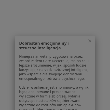
Poproś o wizytę
1
2
Powiązane wyszukiwania
Dobrostan emocjonalny i
W pobliżu Otwocka
sztuczna inteligencja
Zaburzenia odżywiania w Warszawie
Niniejsza ankieta, przygotowana przez
zespół Patient Care Doctoralia, ma na celu
Zaburzenia odżywiania w Piasecznie
lepsze zrozumienie, w jaki sposób ludzie
korzystają z narzędzi sztucznej inteligencji
Zaburzenia odżywiania w Legionowie
jako wsparcia dla swojego dobrostanu
emocjonalnego i zdrowia psychicznego.
Zaburzenia odżywiania w Grodzisku Mazowieckim
Udział w ankiecie jest anonimowy, a wyniki
Zaburzenia odżywiania w Pruszkowie
będą analizowane i prezentowane
wyłącznie w formie zbiorczej. Pytania
Więcej (14)
dotyczące nastolatków są skierowane
Więcej w kategorii: W pobliżu Otwocka
wyłącznie do rodziców lub opiekunów
prawnych. Nie zbieramy informacji