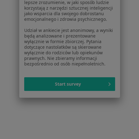
Depresja w Legionowie
lepsze zrozumienie, w jaki sposób ludzie
korzystają z narzędzi sztucznej inteligencji
Depresja w Grodzisku Mazowieckim
jako wsparcia dla swojego dobrostanu
emocjonalnego i zdrowia psychicznego.
Depresja w Pruszkowie
Udział w ankiecie jest anonimowy, a wyniki
Więcej (14)
będą analizowane i prezentowane
wyłącznie w formie zbiorczej. Pytania
Więcej w kategorii: W pobliżu Otwocka
dotyczące nastolatków są skierowane
wyłącznie do rodziców lub opiekunów
Schorzenia w Otwocku
prawnych. Nie zbieramy informacji
Zaburzenia emocjonalne w Otwocku
bezpośrednio od osób niepełnoletnich.
Kryzys emocjonalny w Otwocku
Start survey
Zaburzenia nastroju w Otwocku
Kryzys w związku w Otwocku
Niskie poczucie własnej wartości w Otwocku
Więcej (15)
Więcej w kategorii: Schorzenia w Otwocku