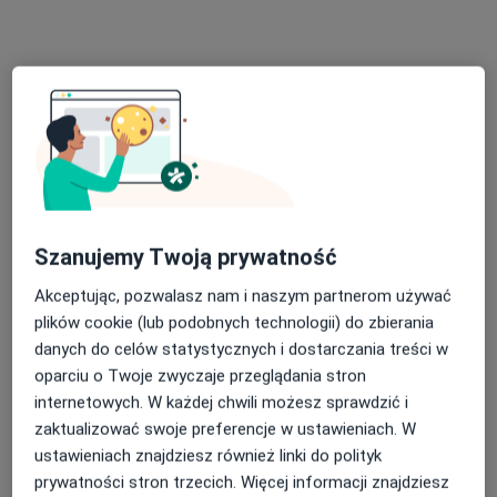
Specjalista nie oferuje umawiania online pod tym adresem.
Poproś o wizytę
Szanujemy Twoją prywatność
Akceptując, pozwalasz nam i naszym partnerom używać
Bezpieczne płatności
plików cookie (lub podobnych technologii) do zbierania
mgr Iwona Parol-Szulc
danych do celów statystycznych i dostarczania treści w
·
Więcej
Psycholog
oparciu o Twoje zwyczaje przeglądania stron
25 opinii
internetowych. W każdej chwili możesz sprawdzić i
zaktualizować swoje preferencje w ustawieniach. W
ul. Powstańców Warszawy 17, gabinet nr 15, Otwock
•
Mapa
ustawieniach znajdziesz również linki do polityk
Psychoterapia Iwona Parol-Szulc
prywatności stron trzecich. Więcej informacji znajdziesz