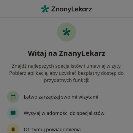
Me
Depresja • Otwock, mazowieckie
Filtry
• 1
Ubezpieczenie
Map
Depresja specjaliści w Otwocku
Witaj na ZnanyLekarz
Jak działają wyniki wyszukiwania
Znajdź najlepszych specjalistów i umawiaj wizyty.
Pobierz aplikację, aby uzyskać bezpłatny dostęp do
Jakiego specjalisty szukasz?
przydatnych funkcji:
Psycholog
Psychoterapeuta
Psychiatra
Łatwo zarządzaj swoimi wizytami
Wysyłaj wiadomości do specjalistów
Otrzymuj powiadomienia