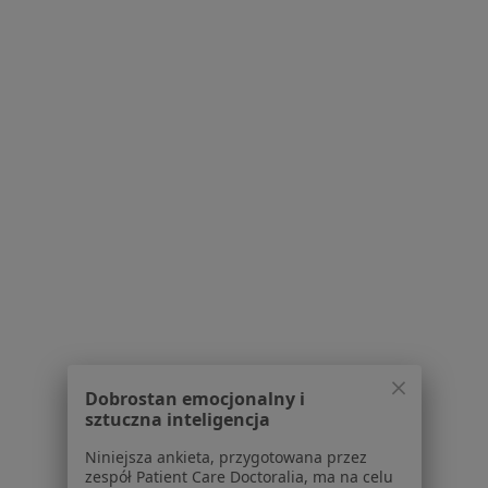
Armii Krajowej 8, Otwock
•
Mapa
MIRAI Clinic
Psychoterapia
280 zł
Specjalista nie oferuje umawiania online pod tym adresem.
Poproś o wizytę
1
2
3
Powiązane wyszukiwania
W pobliżu Otwocka
Dobrostan emocjonalny i
Depresja w Warszawie
sztuczna inteligencja
Depresja w Piasecznie
Niniejsza ankieta, przygotowana przez
zespół Patient Care Doctoralia, ma na celu