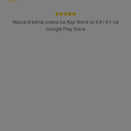
Nasza średnia ocena na App Store to 4.9 i 4.1 na
mgr Katarzyna Drągowska
Google Play Store
·
Więcej
Psycholog, Psychoterapeuta
35 opinii
Adres
Online
Armii Krajowej 8, Otwock
•
Mapa
MIRAI Clinic
Konsultacja psychologiczna
360 zł
Specjalista nie oferuje umawiania online pod tym adresem.
Poproś o wizytę