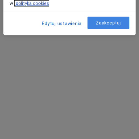
Konsultacja psychologiczna
200 zł
w
polityka cookies
Specjalista nie oferuje umawiania online pod tym adresem.
Zaakceptuj
Poproś o wizytę
Edytuj ustawienia
Bezpieczne płatności
mgr Monika Oleksiewicz-Berrino
·
Więcej
Psychoterapeuta, Psychotraumatolog, Psycholog
Adres
Online