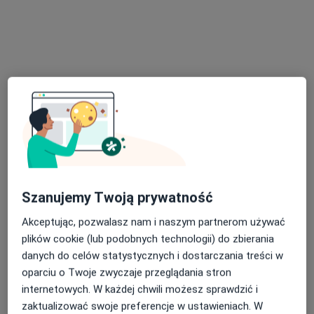
lek. Agnieszka Gajda-Karpik
·
Więcej
Endokrynolog, Internista
219 opinii
plac Marszałka Józefa Piłsudskiego 9, Gliwice
•
Mapa
Szanujemy Twoją prywatność
SERAFIN Klinika dla Kobiet
Akceptując, pozwalasz nam i naszym partnerom używać
Konsultacja endokrynologiczna
300 zł
plików cookie (lub podobnych technologii) do zbierania
Specjalista nie oferuje umawiania online pod tym adresem.
danych do celów statystycznych i dostarczania treści w
oparciu o Twoje zwyczaje przeglądania stron
Poproś o wizytę
internetowych. W każdej chwili możesz sprawdzić i
zaktualizować swoje preferencje w ustawieniach. W