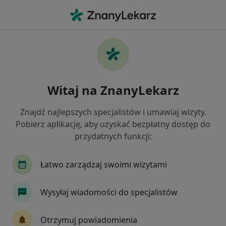
Me
Kołatanie Serca • Gliwice, śląskie
Filtry
• 1
Ubezpieczenie
Map
Kołatanie serca specjaliści w Gliwicach
Witaj na ZnanyLekarz
Jak działają wyniki wyszukiwania
Znajdź najlepszych specjalistów i umawiaj wizyty.
Pobierz aplikację, aby uzyskać bezpłatny dostęp do
Jakiego specjalisty szukasz?
przydatnych funkcji:
Kardiolog
Internista
Ortopeda
Ginek
Łatwo zarządzaj swoimi wizytami
Wysyłaj wiadomości do specjalistów
Otrzymuj powiadomienia