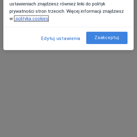
ustawieniach znajdziesz również linki do polityk
prywatności stron trzecich. Więcej informacji znajdziesz
w
polityka cookies
Zaakceptuj
Edytuj ustawienia
lek. Gabriel Grządziel
·
Więcej
Kardiolog
71 opinii
Adres 1
Adres 2
Adres 3
Dworcowa 60, Gliwice
•
Mapa
Centrum Medyczne GLIVCLINIC
Konsultacja kardiologiczna
od 299 zł
Specjalista nie oferuje umawiania online pod tym adresem.