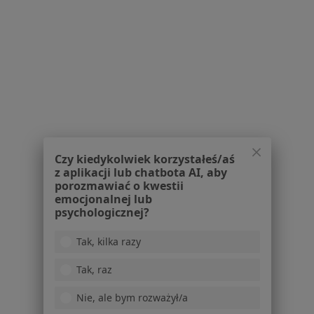
Brak dostępnych specjalistów z wolnymi terminami w tym centrum medycznym.
Pokaż profil
1
2
Powiązane wyszukiwania
W pobliżu Gliwic
Czy kiedykolwiek korzystałeś/aś
Kołatanie serca w Katowicach
z aplikacji lub chatbota AI, aby
porozmawiać o kwestii
Kołatanie serca w Tychach
emocjonalnej lub
psychologicznej?
Kołatanie serca w Zabrzu
Tak, kilka razy
Kołatanie serca w Chorzowie
Kołatanie serca w Dąbrowie Górniczej
Tak, raz
Więcej (14)
Nie, ale bym rozważył/a
Więcej w kategorii: W pobliżu Gliwic