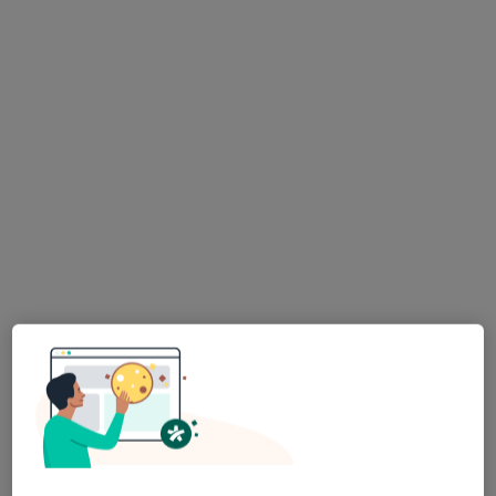
lek. Aleksandra Buczyńska
·
Więcej
Internista, Endokrynolog, Androlog
513 opinii
Powstańców Warszawy 4/1, Gliwice
•
Mapa
Specjalistyczna Praktyka Lekarska Aleksandra Buczyńska
Konsultacja internistyczna
od 300 zł
Specjalista nie oferuje umawiania online pod tym adresem.
Poproś o wizytę