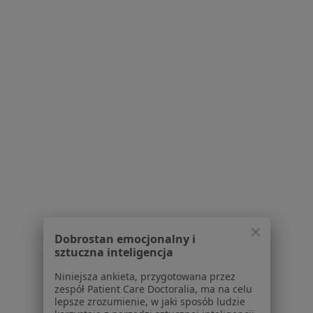
gastrolog
Brak dostępnych specjalistów z wolnymi terminami w tym centrum medycznym.
Pokaż profil
dr n. med. Aneta Desperak
Dobrostan emocjonalny i
·
Więcej
Internista
sztuczna inteligencja
5 opinii
Niniejsza ankieta, przygotowana przez
Adres 1
Adres 2
Adres 3
zespół Patient Care Doctoralia, ma na celu
lepsze zrozumienie, w jaki sposób ludzie