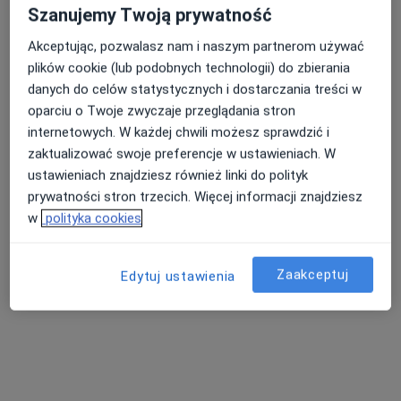
Szanujemy Twoją prywatność
Akceptując, pozwalasz nam i naszym partnerom używać
plików cookie (lub podobnych technologii) do zbierania
danych do celów statystycznych i dostarczania treści w
oparciu o Twoje zwyczaje przeglądania stron
dr n. med. Hanna Matuszewska-Zbrońska
internetowych. W każdej chwili możesz sprawdzić i
zaktualizować swoje preferencje w ustawieniach. W
·
Więcej
Internista, Lekarz rodzinny
ustawieniach znajdziesz również linki do polityk
9 opinii
prywatności stron trzecich. Więcej informacji znajdziesz
Adres 1
Adres 2
w
polityka cookies
Kozielska 325, Gliwice
•
Mapa
Zaakceptuj
Edytuj ustawienia
Medicare Gliwice
Konsultacja internistyczna
200 zł
Specjalista nie oferuje umawiania online pod tym adresem.
Poproś o wizytę