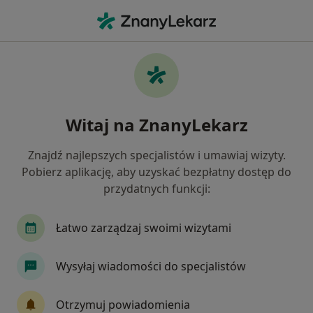
Me
Internista • Gliwice, śląskie
Filtry
Ubezpieczenie
Mapa
Polecani interniści w Gliwicach
Witaj na ZnanyLekarz
Jak działają wyniki wyszukiwania
Znajdź najlepszych specjalistów i umawiaj wizyty.
Pobierz aplikację, aby uzyskać bezpłatny dostęp do
Wybierz swoje ubezpieczenie
przydatnych funkcji:
NFZ
Allianz
Enel-med
LUX MED
Łatwo zarządzaj swoimi wizytami
Wysyłaj wiadomości do specjalistów
Otrzymuj powiadomienia