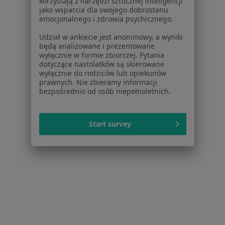
korzystają z narzędzi sztucznej inteligencji
jako wsparcia dla swojego dobrostanu
Sowińskiego 3, Gliwice
•
Mapa
emocjonalnego i zdrowia psychicznego.
NZOZ Almed Sp. z o.o.
Konsultacja endokrynologiczna
od 250 zł
Udział w ankiecie jest anonimowy, a wyniki
będą analizowane i prezentowane
Specjalista nie oferuje umawiania online pod tym adresem.
wyłącznie w formie zbiorczej. Pytania
dotyczące nastolatków są skierowane
wyłącznie do rodziców lub opiekunów
Poproś o wizytę
prawnych. Nie zbieramy informacji
bezpośrednio od osób niepełnoletnich.
Start survey
dr n. med. Anna Krynicka Mazurek
·
Więcej
Internista, Geriatra
89 opinii