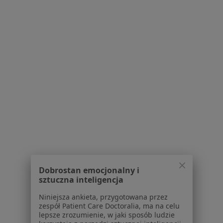
mgr Karolina Barczewska
Dietetyk
1 opinia
Adres 1
Adres 2
Adres 3
Gruszczyńskiego 2/4, Gliwice
•
Mapa
Centrum Medicover - Gliwice
Konsultacja dietetyczna
285 zł
Specjalista nie oferuje umawiania online pod tym adresem.
Poproś o wizytę
Dobrostan emocjonalny i
sztuczna inteligencja
Niniejsza ankieta, przygotowana przez
zespół Patient Care Doctoralia, ma na celu
lepsze zrozumienie, w jaki sposób ludzie