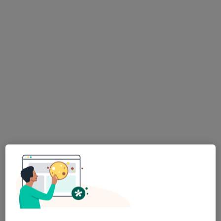
Konsultacja dietetyczna
150 zł
Specjalista nie oferuje umawiania online pod tym adresem.
Poproś o wizytę
GlivEstetic
·
Więcej
Dietetyka, Chirurgia, Angiologia
387 opinii
Dworcowa 60 I piętro, Gliwice
•
Mapa
Konsultacja dietetyczna
143 zł