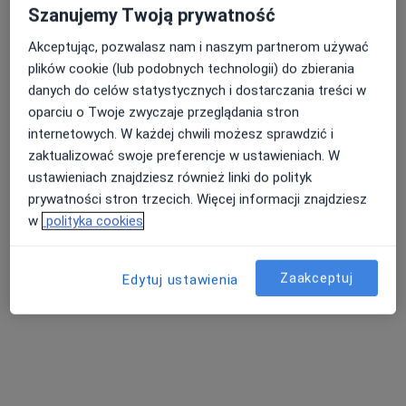
Pokaż więcej usług
Szanujemy Twoją prywatność
Akceptując, pozwalasz nam i naszym partnerom używać
plików cookie (lub podobnych technologii) do zbierania
mgr Dominika
mgr Anna Sadowska
danych do celów statystycznych i dostarczania treści w
Treszczotko-
dietetyk
oparciu o Twoje zwyczaje przeglądania stron
Mieszczyńska
dietetyk
internetowych. W każdej chwili możesz sprawdzić i
zaktualizować swoje preferencje w ustawieniach. W
Brak dostępnych specjalistów z wolnymi terminami w tym centrum medycznym.
ustawieniach znajdziesz również linki do polityk
prywatności stron trzecich. Więcej informacji znajdziesz
Pokaż profil
w
polityka cookies
Zaakceptuj
Edytuj ustawienia