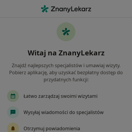
Me
Dietetyk • Gliwice, śląskie
Filtry
Ubezpieczenie
Mapa
Polecani dietetycy w Gliwicach
Witaj na ZnanyLekarz
Jak działają wyniki wyszukiwania
Znajdź najlepszych specjalistów i umawiaj wizyty.
Pobierz aplikację, aby uzyskać bezpłatny dostęp do
Wybierz swoje ubezpieczenie
przydatnych funkcji:
Enel-med
Łatwo zarządzaj swoimi wizytami
Wysyłaj wiadomości do specjalistów
Otrzymuj powiadomienia