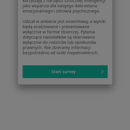
korzystają z narzędzi sztucznej inteligencji
jako wsparcia dla swojego dobrostanu
emocjonalnego i zdrowia psychicznego.
Udział w ankiecie jest anonimowy, a wyniki
będą analizowane i prezentowane
Centrum Medyczno-Terapeutyczne
wyłącznie w formie zbiorczej. Pytania
Stamina
dotyczące nastolatków są skierowane
wyłącznie do rodziców lub opiekunów
·
Więcej
Dietetyka, Fizjoterapia, Neurologia
prawnych. Nie zbieramy informacji
930 opinii
bezpośrednio od osób niepełnoletnich.
Dworcowa 60H, Gliwice
•
Mapa
Konsultacja dietetyczna
120 zł
Start survey
Pokaż więcej usług
mgr Martina Grot-
Nigowska
dietetyk
Brak dostępnych specjalistów z wolnymi terminami w tym centrum medycznym.