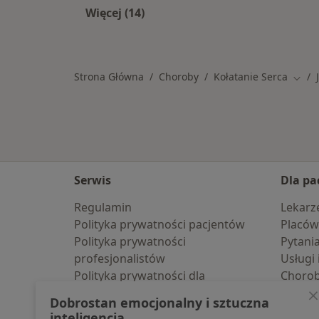
Więcej (14)
Więcej w kategorii: W pobliżu Jawor
Strona Główna
Choroby
Kołatanie Serca
Zmień
Serwis
Dla pa
Regulamin
Lekarz
Polityka prywatności pacjentów
Placów
Polityka prywatności
Pytani
profesjonalistów
Usługi 
Polityka prywatności dla
Choro
profesjonalistów, których dane
Pomoc
Dobrostan emocjonalny i sztuczna
pozyskaliśmy samodzielnie
Aplika
inteligencja