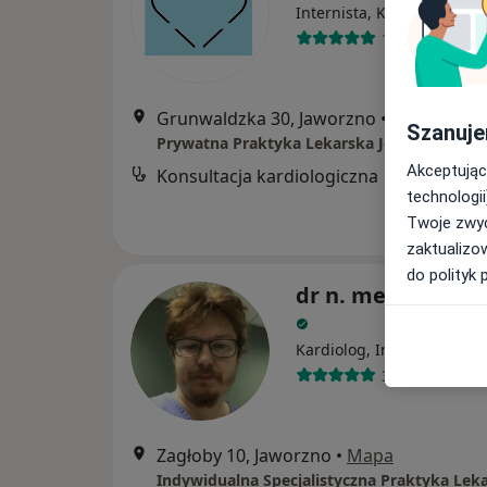
·
Wię
Internista, Kardiolog
108 opinii
Grunwaldzka 30, Jaworzno
•
Mapa
Szanuje
Prywatna Praktyka Lekarska Jerzy Partyka
Akceptując
Konsultacja kardiologiczna
technologii
Twoje zwyc
zaktualizo
do polityk 
dr n. med. Michał
·
Wię
Kardiolog, Internista
323 opinie
Zagłoby 10, Jaworzno
•
Mapa