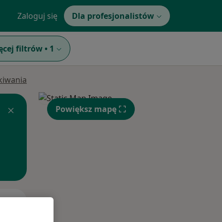
Zaloguj się
Dla profesjonalistów
ęcej filtrów
•
1
ukiwania
Powiększ mapę
Pon,
Wt,
Śr,
10 Sie
11 Sie
12 Sie