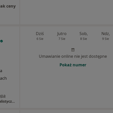
rak ceny
Dziś
Jutro
Sob,
Ndz,
6 Sie
7 Sie
8 Sie
9 Sie
Umawianie online nie jest dostępne
Pokaż numer
ka
cach
apa
Poradnia kardiologiczna, Szpital Wielospecjalistyczny w Jaworznie