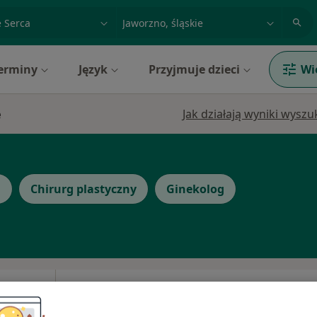
acja, badanie lub nazwisko
miasto lub dzielnica
erminy
Język
Przyjmuje dzieci
Wi
e
Jak działają wyniki wysz
g
Chirurg plastyczny
Ginekolog
Dziś
Jutro
Sob,
Ndz,
6 Sie
7 Sie
8 Sie
9 Sie