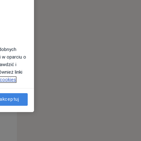
odobnych
i w oparciu o
awdzić i
wnież linki
 cookies
Pon,
Wt,
Śr,
10 Sie
11 Sie
12 Sie
akceptuj