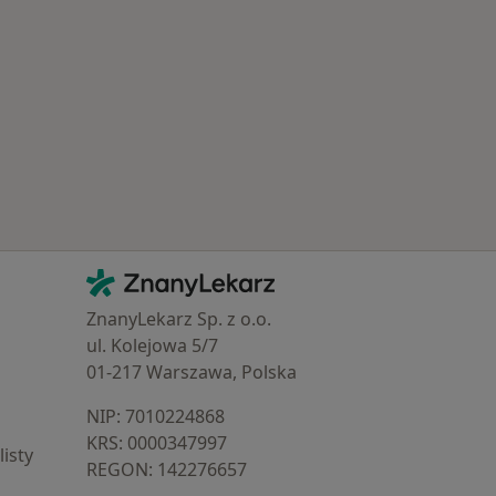
 Schorzenia w Jaworznie
Kontakt
ZnanyLekarz - Strona główna
ZnanyLekarz Sp. z o.o.
ul. Kolejowa 5/7
01-217 Warszawa, Polska
NIP: ⁠7010224868
KRS: ⁠0000347997
isty
REGON: ⁠142276657