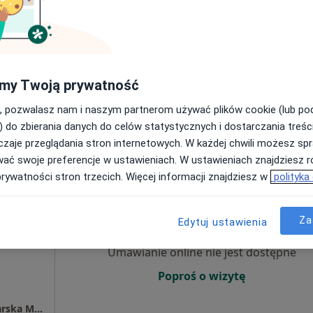
cej
Umawianie online nie jest dostępne
Poproś o wizytę
my Twoją prywatność
, pozwalasz nam i naszym partnerom używać plików cookie (lub p
od 100 zł
) do zbierania danych do celów statystycznych i dostarczania treśc
zaje przeglądania stron internetowych. W każdej chwili możesz spr
wać swoje preferencje w ustawieniach. W ustawieniach znajdziesz ró
prywatności stron trzecich. Więcej informacji znajdziesz w
polityka
 Kucio
Dziś
Jutro
Sob,
Ndz,
6 Sie
7 Sie
8 Sie
9 Sie
Za
Edytuj ustawienia
cej
Umawianie online nie jest dostępne
Poproś o wizytę
Indywidualna Specjalistyczna Praktyka Lekarska Michał Kucio