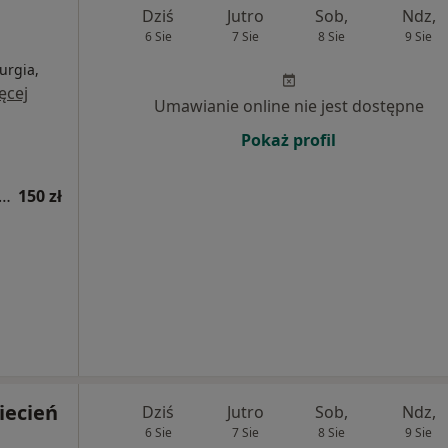
Dziś
Jutro
Sob,
Ndz,
6 Sie
7 Sie
8 Sie
9 Sie
urgia,
ęcej
Umawianie online nie jest dostępne
Pokaż profil
tacja z zakresu medycyny estetycznej
150 zł
iecień
Dziś
Jutro
Sob,
Ndz,
6 Sie
7 Sie
8 Sie
9 Sie