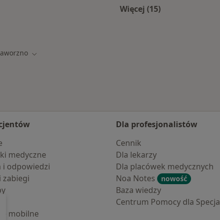
Więcej (15)
zna
Więcej w kategorii:
Jaworzno
 miasto
Zmień miasto
cjentów
Dla profesjonalistów
e
Cennik
ki medyczne
Dla lekarzy
a i odpowiedzi
Dla placówek medycznych
i zabiegi
Noa Notes
nowość
by
Baza wiedzy
Centrum Pomocy dla Specjal
cje mobilne