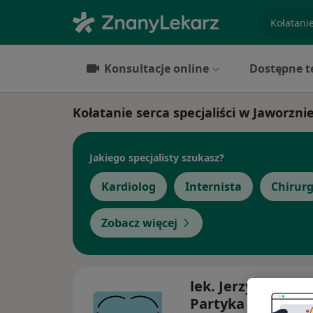
specjaliz
Konsultacje online
Dostępne t
Kołatanie serca specjaliści w Jaworzni
Jakiego specjalisty szukasz?
Kardiolog
Internista
Chirur
Zobacz więcej
lek. Jerzy Mariusz
Partyka