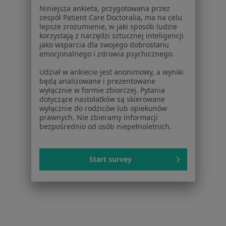
Pomoc
Niniejsza ankieta, przygotowana przez
Aplikacje mobilne
zespół Patient Care Doctoralia, ma na celu
lepsze zrozumienie, w jaki sposób ludzie
Blog dla pacjentów
korzystają z narzędzi sztucznej inteligencji
jako wsparcia dla swojego dobrostanu
Dla profesjonalistów
emocjonalnego i zdrowia psychicznego.
Cennik
Udział w ankiecie jest anonimowy, a wyniki
Dla lekarzy
będą analizowane i prezentowane
wyłącznie w formie zbiorczej. Pytania
Dla placówek medycznych
dotyczące nastolatków są skierowane
Noa Notes
nowość
wyłącznie do rodziców lub opiekunów
Baza wiedzy
prawnych. Nie zbieramy informacji
bezpośrednio od osób niepełnoletnich.
Centrum Pomocy dla Specjalisty
Kontakt
ZnanyLekarz - Strona główna
Start survey
ZnanyLekarz Sp. z o.o.
ul. Kolejowa 5/7
01-217 Warszawa, Polska
NIP: ⁠7010224868