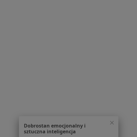
Polityka prywatności profesjonalistów
Polityka prywatności dla profesjonalistów, których
dane pozyskaliśmy samodzielnie
Polityka cookies
Jak działają wyniki wyszukiwania
Dostępność
O nas
Praca
Rekrutujemy!
Partnerzy
Centrum prasowe
Kontakt
Dla pacjentów
Lekarze
Placówki medyczne
Pytania i odpowiedzi
Usługi i zabiegi
Dobrostan emocjonalny i
sztuczna inteligencja
Choroby