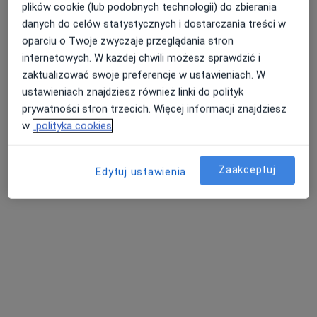
plików cookie (lub podobnych technologii) do zbierania
danych do celów statystycznych i dostarczania treści w
Pokaż profil
oparciu o Twoje zwyczaje przeglądania stron
internetowych. W każdej chwili możesz sprawdzić i
zaktualizować swoje preferencje w ustawieniach. W
ustawieniach znajdziesz również linki do polityk
prywatności stron trzecich. Więcej informacji znajdziesz
w
polityka cookies
Zaakceptuj
Edytuj ustawienia
lek. Lidia Gruszka
·
Więcej
Pediatra, Neonatolog
5 opinii
Sienkiewicza 43, Radzionków
•
Mapa
Centrum Medyczne Medici
Konsultacja alergologiczna dzieci
200 zł
Specjalista nie oferuje umawiania online pod tym adresem.