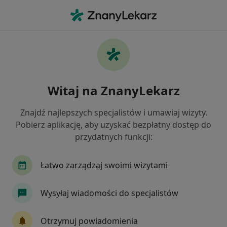
Me
Kołatanie Serca • Radzionków, śląskie
Filtry
• 1
Ubezpieczenie
Map
Kołatanie serca specjaliści w Radzionkowie
Witaj na ZnanyLekarz
Jak działają wyniki wyszukiwania
Znajdź najlepszych specjalistów i umawiaj wizyty.
Pobierz aplikację, aby uzyskać bezpłatny dostęp do
Jakiego specjalisty szukasz?
przydatnych funkcji:
Kardiolog
Internista
Dietetyk
Chirur
Łatwo zarządzaj swoimi wizytami
Wysyłaj wiadomości do specjalistów
Otrzymuj powiadomienia