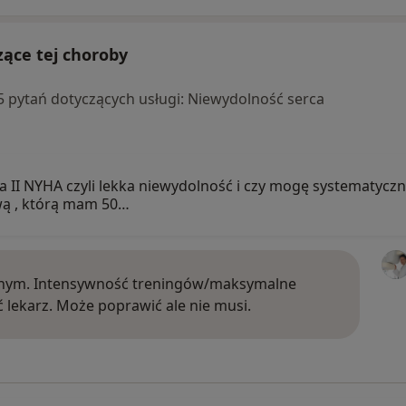
zące tej choroby
a 5 pytań dotyczących usługi: Niewydolność serca
II NYHA czyli lekka niewydolność i czy mogę systematyczni
wą , którą mam 50…
wnym. Intensywność treningów/maksymalne
ć lekarz. Może poprawić ale nie musi.