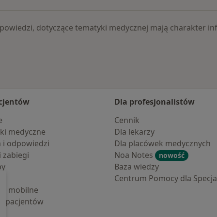
 odpowiedzi, dotyczące tematyki medycznej mają charakter
cjentów
Dla profesjonalistów
e
Cennik
ki medyczne
Dla lekarzy
a i odpowiedzi
Dla placówek medycznych
i zabiegi
Noa Notes
nowość
by
Baza wiedzy
Centrum Pomocy dla Specjal
cje mobilne
la pacjentów