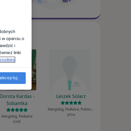
odobnych
i w oparciu o
awdzić i
wnież linki
 cookies
akceptuj
Dorota Kardas -
Leszek Solarz
Sobantka
Alergolog, Pediatra, Pulmonolog
Jelna
Alergolog, Pediatra
Łódź