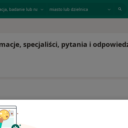
acja, badanie lub nazwisko
miasto lub dzielnica
acje, specjaliści, pytania i odpowied
ć lub kontynuować leczenie bez wychodzenia z domu. Jeśli
ytę w gabinecie.