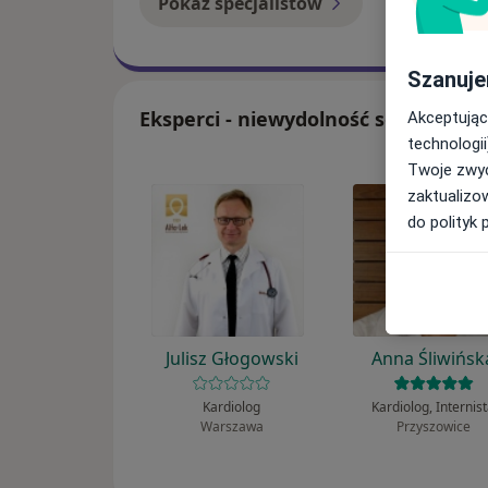
Pokaż specjalistów
Jak to dzia
Szanuje
Eksperci - niewydolność serca
Akceptując
technologii
Twoje zwyc
zaktualizo
do polityk 
Julisz Głogowski
Anna Śliwińsk
Kardiolog
Kardiolog, Internis
Warszawa
Przyszowice