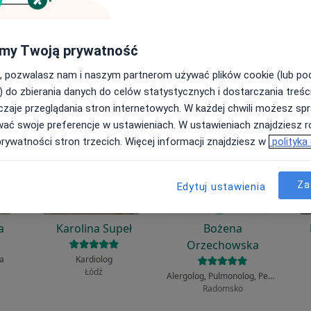
ła?
my Twoją prywatność
, pozwalasz nam i naszym partnerom używać plików cookie (lub p
) do zbierania danych do celów statystycznych i dostarczania treśc
zaje przeglądania stron internetowych. W każdej chwili możesz spr
wać swoje preferencje w ustawieniach. W ustawieniach znajdziesz ró
prywatności stron trzecich. Więcej informacji znajdziesz w
polityka
Za
Edytuj ustawienia
a
Karolina Supeł
Bożena
Orzechowska
ta
Kardiolog
Łódź
Alergolog, Pulmonolog, Pediatra
Radomsko