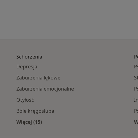
Schorzenia
P
Depresja
P
Zaburzenia lękowe
S
Zaburzenia emocjonalne
P
Otyłość
I
Bóle kręgosłupa
P
Więcej (15)
W
ca specjaliści
Więcej w kategorii: Schorzenia