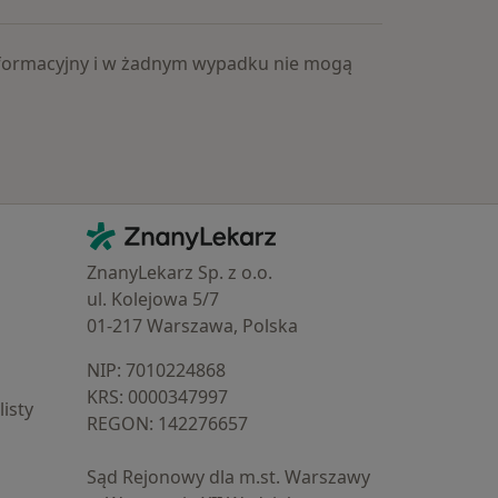
 informacyjny i w żadnym wypadku nie mogą
Kontakt
ZnanyLekarz - Strona główna
ZnanyLekarz Sp. z o.o.
ul. Kolejowa 5/7
01-217 Warszawa, Polska
NIP: ⁠7010224868
KRS: ⁠0000347997
isty
REGON: ⁠142276657
Sąd Rejonowy dla m.st. Warszawy