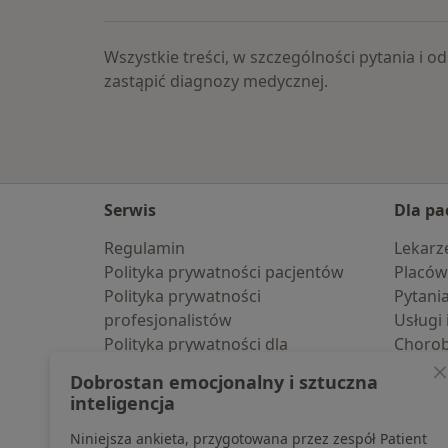
Wszystkie treści, w szczególności pytania i
zastąpić diagnozy medycznej.
Serwis
Dla pa
Regulamin
Lekarz
Polityka prywatności pacjentów
Placów
Polityka prywatności
Pytani
profesjonalistów
Usługi 
Polityka prywatności dla
Choro
profesjonalistów, których dane
Pomoc
Dobrostan emocjonalny i sztuczna
pozyskaliśmy samodzielnie
Aplika
inteligencja
Polityka cookies
Blog d
Niniejsza ankieta, przygotowana przez zespół Patient
Jak działają wyniki wyszukiwania