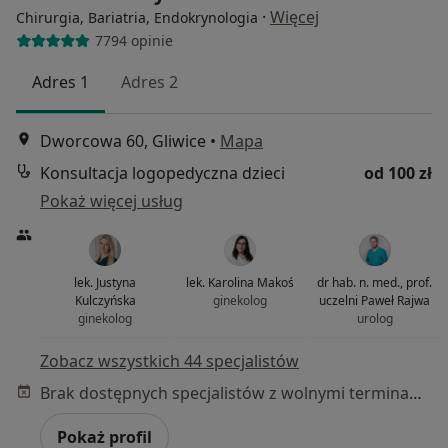
·
Więcej
Chirurgia, Bariatria, Endokrynologia
7794 opinie
Adres 1
Adres 2
Dworcowa 60, Gliwice
•
Mapa
Konsultacja logopedyczna dzieci
od 100 zł
Pokaż więcej usług
lek. Justyna
lek. Karolina Makoś
dr hab. n. med., prof.
Kulczyńska
ginekolog
uczelni Paweł Rajwa
ginekolog
urolog
Zobacz wszystkich 44 specjalistów
Brak dostępnych specjalistów z wolnymi terminami w tym centrum medycznym.
Pokaż profil