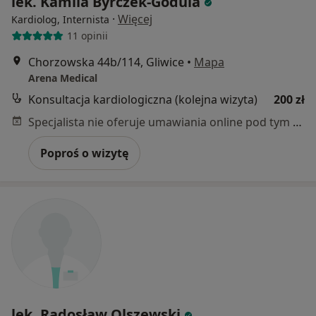
lek. Kamila Byrczek-Godula
·
Więcej
Kardiolog, Internista
11 opinii
Chorzowska 44b/114, Gliwice
•
Mapa
Arena Medical
Konsultacja kardiologiczna (kolejna wizyta)
200 zł
Specjalista nie oferuje umawiania online pod tym adresem.
Poproś o wizytę
lek. Radosław Olszewski