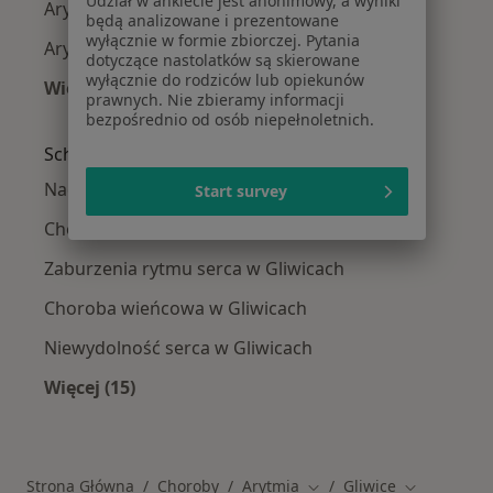
Udział w ankiecie jest anonimowy, a wyniki
Arytmia w Tychach
będą analizowane i prezentowane
wyłącznie w formie zbiorczej. Pytania
Arytmia w Dąbrowie Górniczej
dotyczące nastolatków są skierowane
wyłącznie do rodziców lub opiekunów
Więcej (14)
prawnych. Nie zbieramy informacji
Więcej w kategorii: W pobliżu Gliwic
bezpośrednio od osób niepełnoletnich.
Schorzenia w Gliwicach
Nadciśnienie tętnicze w Gliwicach
Start survey
Choroby serca w Gliwicach
Zaburzenia rytmu serca w Gliwicach
Choroba wieńcowa w Gliwicach
Niewydolność serca w Gliwicach
Więcej (15)
Więcej w kategorii: Schorzenia w Gliwicach
Strona Główna
Choroby
Arytmia
Gliwice
Zmień miasto
Zmień mias