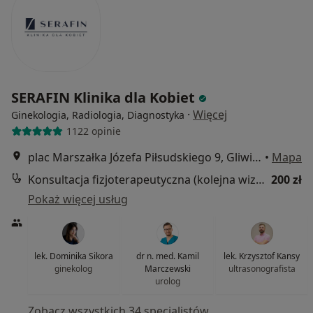
SERAFIN Klinika dla Kobiet
·
Więcej
Ginekologia, Radiologia, Diagnostyka
1122 opinie
plac Marszałka Józefa Piłsudskiego 9, Gliwice
•
Mapa
Konsultacja fizjoterapeutyczna (kolejna wizyta)
200 zł
Pokaż więcej usług
lek. Dominika Sikora
dr n. med. Kamil
lek. Krzysztof Kansy
ginekolog
Marczewski
ultrasonografista
urolog
Zobacz wszystkich 34 specjalistów