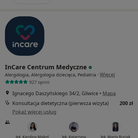
InCare Centrum Medyczne
·
Więcej
Alergologia, Alergologia dziecięca, Pediatria
927 opinii
Ignacego Daszyńskiego 34/2, Gliwice
•
Mapa
Konsultacja dietetyczna (pierwsza wizyta)
200 zł
Pokaż więcej usług
lek. Karolina Makoś
lek. Katarzyna
lek. Marta Buziak