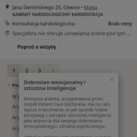
Jana Siemińskiego 25, Gliwice
•
Mapa
GABINET KARDIOLOGICZNY KARDIOSTACJA
Konsultacja kardiologiczna
Brak ceny
Specjalista nie oferuje umawiania online pod tym adresem.
Poproś o wizytę
1
2
3
Dobrostan emocjonalny i
Powiązane wyszukiwania
sztuczna inteligencja
W pobliżu Gliwic
Niniejsza ankieta, przygotowana przez
zespół Patient Care Doctoralia, ma na celu
Arytmia w Katowicach
lepsze zrozumienie, w jaki sposób ludzie
korzystają z narzędzi sztucznej inteligencji
Arytmia w Zabrzu
jako wsparcia dla swojego dobrostanu
emocjonalnego i zdrowia psychicznego.
Arytmia w Sosnowcu