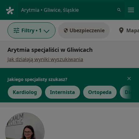
Me
Arytmia • Gliwice, śląskie
Filtry
• 1
Ubezpieczenie
Map
Arytmia specjaliści w Gliwicach
Jak działają wyniki wyszukiwania
Jakiego specjalisty szukasz?
Kardiolog
Internista
Ortopeda
Diete