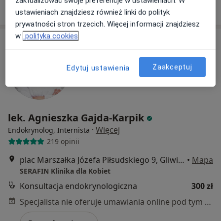
zaktualizować swoje preferencje w ustawieniach. W
Poproś o wizytę
ustawieniach znajdziesz również linki do polityk
prywatności stron trzecich. Więcej informacji znajdziesz
w
polityka cookies
Zaakceptuj
Edytuj ustawienia
lek. Agnieszka Gajda-Karpik
·
Więcej
Endokrynolog, Internista
219 opinii
plac Marszałka Józefa Piłsudskiego 9, Gliwice
•
Mapa
SERAFIN Klinika dla Kobiet
Konsultacja endokrynologiczna
300 zł
Specjalista nie oferuje umawiania online pod tym adresem.