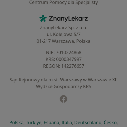
Centrum Pomocy dla Specjalisty
Kontakt
ZnanyLekarz - Strona główna
ZnanyLekarz Sp. z o.o.
ul. Kolejowa 5/7
01-217 Warszawa, Polska
NIP: ⁠7010224868
KRS: ⁠0000347997
REGON: ⁠142276657
Sąd Rejonowy dla m.st. Warszawy w Warszawie XII
Wydział Gospodarczy KRS
Facebook
otwiera się w nowej karcie
otwiera się w nowej karcie
otwiera się w nowej karcie
otwiera się w nowej karcie
otwiera się w nowej karci
otwiera się
otwi
Polska
,
Türkiye
,
España
,
Italia
,
Deutschland
,
Česko
,