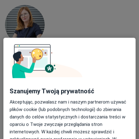
lek. Danuta Wolf
·
Więcej
Kardiolog
196 opinii
Adres
Online
Szanujemy Twoją prywatność
SIEMIŃSKIEGO 25, Gliwice
•
Mapa
Akceptując, pozwalasz nam i naszym partnerom używać
KARDIOSTACJA
plików cookie (lub podobnych technologii) do zbierania
danych do celów statystycznych i dostarczania treści w
Konsultacja kardiologiczna + ECHO serca
300 zł
oparciu o Twoje zwyczaje przeglądania stron
Specjalista nie oferuje umawiania online pod tym adresem.
internetowych. W każdej chwili możesz sprawdzić i