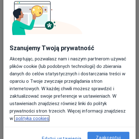
Szanujemy Twoją prywatność
Małgorzata Kocot-Styn
Akceptując, pozwalasz nam i naszym partnerom używać
·
Więcej
plików cookie (lub podobnych technologii) do zbierania
Kardiolog
danych do celów statystycznych i dostarczania treści w
14 opinii
oparciu o Twoje zwyczaje przeglądania stron
Naftowa 13, Sosnowiec
•
Mapa
internetowych. W każdej chwili możesz sprawdzić i
Centrum Medyczne NZOZ Twoje Zdrowie
zaktualizować swoje preferencje w ustawieniach. W
Konsultacja kardiologiczna
250 zł
ustawieniach znajdziesz również linki do polityk
prywatności stron trzecich. Więcej informacji znajdziesz
Specjalista nie oferuje umawiania online pod tym adresem.
w
polityka cookies
Poproś o wizytę
Zaakceptuj
Edytuj ustawienia