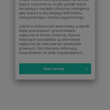
lepsze zrozumienie, w jaki sposób ludzie
Więcej (14)
korzystają z narzędzi sztucznej inteligencji
Więcej w kategorii: W pobliżu Sosnowca
jako wsparcia dla swojego dobrostanu
emocjonalnego i zdrowia psychicznego.
Schorzenia w Sosnowcu
Udział w ankiecie jest anonimowy, a wyniki
Nadciśnienie tętnicze w Sosnowcu
będą analizowane i prezentowane
wyłącznie w formie zbiorczej. Pytania
Niewydolność serca w Sosnowcu
dotyczące nastolatków są skierowane
wyłącznie do rodziców lub opiekunów
Zaburzenia rytmu serca w Sosnowcu
prawnych. Nie zbieramy informacji
bezpośrednio od osób niepełnoletnich.
Choroba niedokrwienna serca w Sosnowcu
Choroba wieńcowa w Sosnowcu
Start survey
Więcej (15)
Więcej w kategorii: Schorzenia w Sosnowcu
Strona Główna
Choroby
Kołatanie Serca
Zmień miasto
Sosnowiec
Zmień miasto