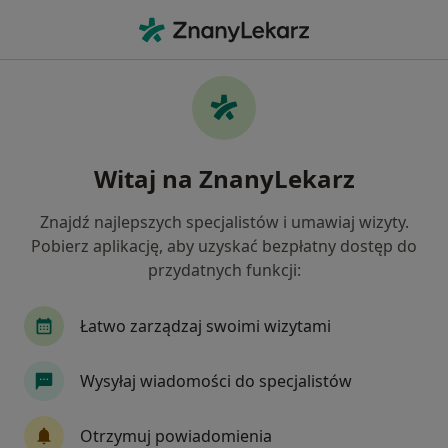
Me
Kołatanie Serca • Sosnowiec, śląskie
Filtry
• 1
Ubezpieczenie
Map
Kołatanie serca specjaliści w Sosnowcu
Witaj na ZnanyLekarz
Jak działają wyniki wyszukiwania
Znajdź najlepszych specjalistów i umawiaj wizyty.
Pobierz aplikację, aby uzyskać bezpłatny dostęp do
Jakiego specjalisty szukasz?
przydatnych funkcji:
Kardiolog
Internista
Chirurg
Endokr
Łatwo zarządzaj swoimi wizytami
Wysyłaj wiadomości do specjalistów
Otrzymuj powiadomienia