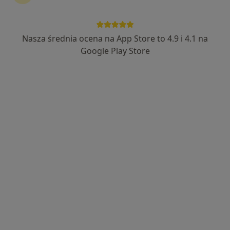
Nasza średnia ocena na App Store to 4.9 i 4.1 na
dr n. med. Błażej Trela
Google Play Store
·
Więcej
Kardiolog
516 opinii
Adres 1
Adres 2
Adres 3
Stanisława Wyspiańskiego 22, Dąbrowa Górnicza
•
Mapa
Insieme Centrum Medyczne
Konsultacja kardiologiczna (kolejna wizyta)
250 zł
Specjalista nie oferuje umawiania online pod tym adresem.
Poproś o wizytę