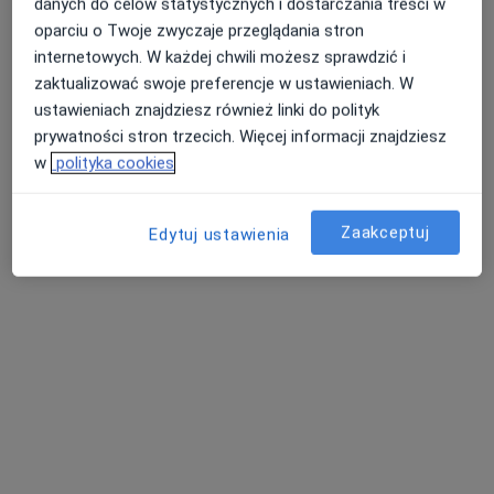
danych do celów statystycznych i dostarczania treści w
oparciu o Twoje zwyczaje przeglądania stron
internetowych. W każdej chwili możesz sprawdzić i
zaktualizować swoje preferencje w ustawieniach. W
ustawieniach znajdziesz również linki do polityk
prywatności stron trzecich. Więcej informacji znajdziesz
w
polityka cookies
lek. Agnieszka Gajda-Karpik
Zaakceptuj
Edytuj ustawienia
·
Więcej
Endokrynolog, Internista
219 opinii
Tadeusza Banachiewicza 11, Zabrze
•
Mapa
Wielospecjalistyczne Centrum Medyczne IBISMED
Konsultacja endokrynologiczna
od 350 zł
Specjalista nie oferuje umawiania online pod tym adresem.
Poproś o wizytę