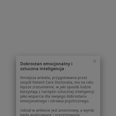
·
Więcej
Urologia, Kardiologia, Onkologia
489 opinii
Wolności 64, Chorzów
•
Mapa
Konsultacja fizjoterapeutyczna
od 180 zł
Pokaż więcej usług
Brak dostępnych specjalistów z wolnymi terminami w tym centrum medycznym.
Pokaż profil
Dobrostan emocjonalny i
sztuczna inteligencja
1
2
3
4
Niniejsza ankieta, przygotowana przez
zespół Patient Care Doctoralia, ma na celu
Powiązane wyszukiwania
lepsze zrozumienie, w jaki sposób ludzie
korzystają z narzędzi sztucznej inteligencji
W pobliżu Rudy Śląskiej
jako wsparcia dla swojego dobrostanu
emocjonalnego i zdrowia psychicznego.
Arytmia w Katowicach
Udział w ankiecie jest anonimowy, a wyniki
Arytmia w Gliwicach
będą analizowane i prezentowane