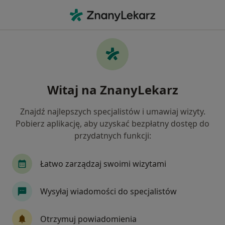
Me
Arytmia • Ruda Śląska, śląskie
Filtry
• 1
Ubezpieczenie
Map
Arytmia specjaliści w Rudzie Śląskiej
Witaj na ZnanyLekarz
Jak działają wyniki wyszukiwania
Znajdź najlepszych specjalistów i umawiaj wizyty.
Pobierz aplikację, aby uzyskać bezpłatny dostęp do
Jakiego specjalisty szukasz?
przydatnych funkcji:
Kardiolog
Internista
Neurolog
Chiru
Łatwo zarządzaj swoimi wizytami
Wysyłaj wiadomości do specjalistów
Otrzymuj powiadomienia