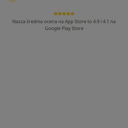
Nasza średnia ocena na App Store to 4.9 i 4.1 na
Bezpieczne płatności
Google Play Store
lek. Ewa Nowakowska
·
Więcej
Kardiolog dziecięcy, Pediatra
217 opinii
Adres 1
Adres 2
Adres 3
Panewnicka 130, Katowice
•
Mapa
Centrum Medyczne Salvia
Konsultacja pediatryczna
300 zł
Specjalista nie oferuje umawiania online pod tym adresem.
Poproś o wizytę