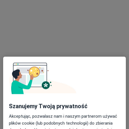
Karolina Kochan-Grygiel
·
Więcej
Kardiolog
173 opinie
Adres 1
Adres 2
Generała Władysława Sikorskiego 1, Świętochłowice
•
Mapa
Severux Centrum Medyczne
Konsultacja kardiologiczna + EKG
250 zł
Szanujemy Twoją prywatność
Specjalista nie oferuje umawiania online pod tym adresem.
Akceptując, pozwalasz nam i naszym partnerom używać
plików cookie (lub podobnych technologii) do zbierania
Poproś o wizytę