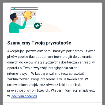
Skupienie na pacjencie
lek. Piotr Kulesza
·
Więcej
Kardiolog
57 opinii
Szanujemy Twoją prywatność
Konsultacje kardiologiczne i diagnostyka
Śląski Uniwersytet Medyczny w Katowicach
Akceptując, pozwalasz nam i naszym partnerom używać
plików cookie (lub podobnych technologii) do zbierania
Jasne wyjaśnienie i konkretny plan
danych do celów statystycznych i dostarczania treści w
Generała Władysława Sikorskiego 1, Świętochłowice
•
Mapa
oparciu o Twoje zwyczaje przeglądania stron
Severux Centrum Medyczne
internetowych. W każdej chwili możesz sprawdzić i
Konsultacja kardiologiczna
200 zł
zaktualizować swoje preferencje w ustawieniach. W
ustawieniach znajdziesz również linki do polityk
Specjalista nie oferuje umawiania online pod tym adresem.
prywatności stron trzecich. Więcej informacji znajdziesz
w
polityka cookies
Poproś o wizytę