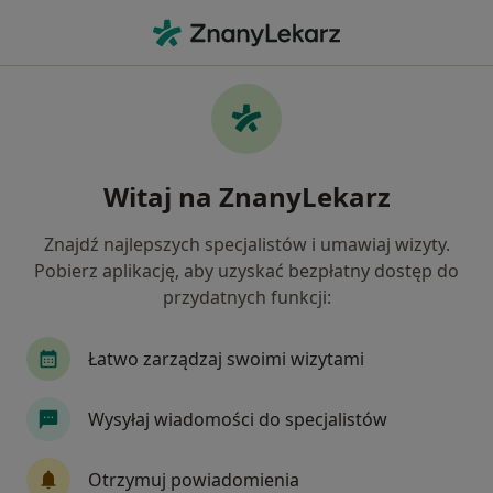
Me
Arytmia • Świętochłowice, śląskie
Filtry
• 1
Mapa
Arytmia specjaliści w Świętochłowicach
Witaj na ZnanyLekarz
Jak działają wyniki wyszukiwania
Znajdź najlepszych specjalistów i umawiaj wizyty.
Pobierz aplikację, aby uzyskać bezpłatny dostęp do
Jakiego specjalisty szukasz?
przydatnych funkcji:
Kardiolog
Internista
Chirurg
Dermat
Łatwo zarządzaj swoimi wizytami
Wysyłaj wiadomości do specjalistów
Otrzymuj powiadomienia