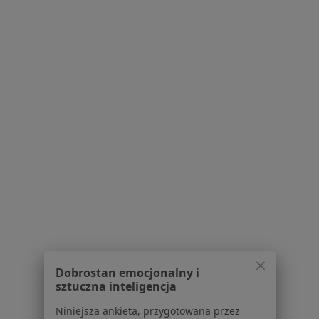
Serwis
Regulamin
Polityka prywatności pacjentów
Polityka prywatności profesjonalistów
Polityka prywatności dla profesjonalistów, których
dane pozyskaliśmy samodzielnie
Polityka cookies
Jak działają wyniki wyszukiwania
Dostępność
O nas
Dobrostan emocjonalny i
Praca
Rekrutujemy!
sztuczna inteligencja
Partnerzy
Niniejsza ankieta, przygotowana przez
Centrum prasowe