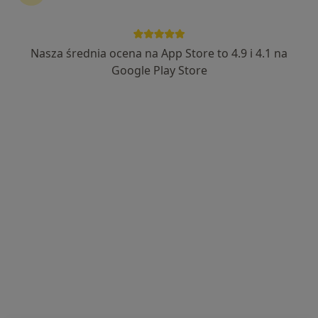
Nasza średnia ocena na App Store to 4.9 i 4.1 na
Karolina Kochan-Grygiel
Google Play Store
·
Więcej
Kardiolog
173 opinie
Generała Władysława Sikorskiego 1, Świętochłowice
•
Mapa
Severux Centrum Medyczne
Konsultacja kardiologiczna + EKG
250 zł
Specjalista nie oferuje umawiania online pod tym adresem.
Poproś o wizytę