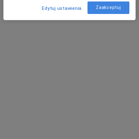
Zaakceptuj
Edytuj ustawienia
dr hab. n. med. Wioletta Szczurek-
Wasilewicz
·
Więcej
W trakcie specjalizacji (Kardiolog)
19 opinii
Generała Władysława Sikorskiego 1, Świętochłowice
•
Mapa
Severux Centrum Medyczne
Konsultacja kardiologiczna
200 zł
Specjalista nie oferuje umawiania online pod tym adresem.
Poproś o wizytę