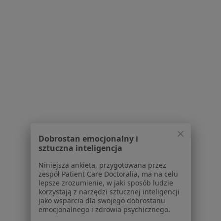
Specjalista nie oferuje umawiania online pod tym adresem.
Poproś o wizytę
1
2
Powiązane wyszukiwania
W pobliżu Dąbrowy Górniczej
Arytmia w Katowicach
Dobrostan emocjonalny i
Arytmia w Gliwicach
sztuczna inteligencja
Arytmia w Zabrzu
Niniejsza ankieta, przygotowana przez
zespół Patient Care Doctoralia, ma na celu
Arytmia w Sosnowcu
lepsze zrozumienie, w jaki sposób ludzie
korzystają z narzędzi sztucznej inteligencji
Arytmia w Tychach
jako wsparcia dla swojego dobrostanu
emocjonalnego i zdrowia psychicznego.
Więcej (14)