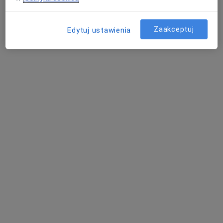
Zaakceptuj
Edytuj ustawienia
mgr Anna Sochacka
·
Więcej
Dietetyk
163 opinie
Adres
Online
ul. Podskarpie, 114 lok. 1 (wjazd od ul. Staszica), Będzin
•
Mapa
Dietetyk Kliniczny i Onkologiczny mgr Anna SOCHACKA Będzin
Analiza składu ciała
100 zł
Specjalista nie oferuje umawiania online pod tym adresem.