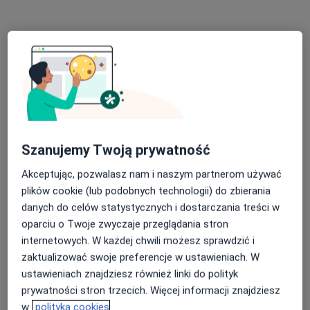
Katarzyna Szymczyk
Szanujemy Twoją prywatność
·
Więcej
Kardiolog
Akceptując, pozwalasz nam i naszym partnerom używać
37 opinii
plików cookie (lub podobnych technologii) do zbierania
danych do celów statystycznych i dostarczania treści w
Stanisława Wyspiańskiego 22, Dąbrowa Górnicza
•
Mapa
oparciu o Twoje zwyczaje przeglądania stron
Insieme Centrum Medyczne
internetowych. W każdej chwili możesz sprawdzić i
Konsultacja kardiologiczna (kolejna wizyta)
250 zł
zaktualizować swoje preferencje w ustawieniach. W
Specjalista nie oferuje umawiania online pod tym adresem.
ustawieniach znajdziesz również linki do polityk
prywatności stron trzecich. Więcej informacji znajdziesz
Poproś o wizytę
w
polityka cookies