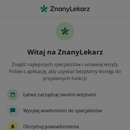
Me
Arytmia • Dąbrowa Górnicza, śląskie
Filtry
• 1
Ubezpieczenie
Map
Arytmia specjaliści w Dąbrowie Górniczej
Witaj na ZnanyLekarz
Jak działają wyniki wyszukiwania
Znajdź najlepszych specjalistów i umawiaj wizyty.
Pobierz aplikację, aby uzyskać bezpłatny dostęp do
Jakiego specjalisty szukasz?
przydatnych funkcji:
Kardiolog
Internista
Chirurg
Endokr
Łatwo zarządzaj swoimi wizytami
Wysyłaj wiadomości do specjalistów
Otrzymuj powiadomienia