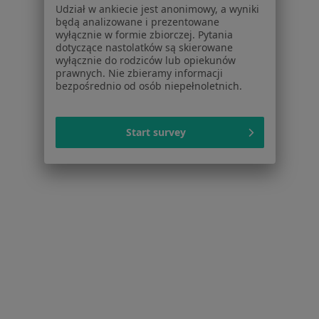
Udział w ankiecie jest anonimowy, a wyniki
Więcej w kategorii: W pobliżu Dąbrowy Górnic
będą analizowane i prezentowane
wyłącznie w formie zbiorczej. Pytania
Schorzenia w Dąbrowie Górniczej
dotyczące nastolatków są skierowane
Nadciśnienie tętnicze w Dąbrowie Górniczej
wyłącznie do rodziców lub opiekunów
prawnych. Nie zbieramy informacji
Otyłość w Dąbrowie Górniczej
bezpośrednio od osób niepełnoletnich.
Niepłodność w Dąbrowie Górniczej
Start survey
Osteoporoza w Dąbrowie Górniczej
Zaburzenia miesiączkowania w Dąbrowie
Górniczej
Więcej (15)
Więcej w kategorii: Schorzenia w Dąbrowie Gó
Arytmia Specjaliści W Dąbrowie Górniczej