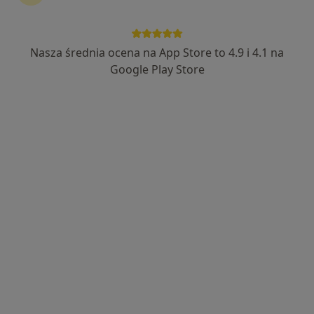
Nasza średnia ocena na App Store to 4.9 i 4.1 na
dr n. med. Błażej Trela
Google Play Store
·
Więcej
Kardiolog
516 opinii
Adres 1
Adres 2
Stanisława Wyspiańskiego 22, Dąbrowa Górnicza
•
Mapa
Insieme Centrum Medyczne
Konsultacja kardiologiczna (kolejna wizyta)
250 zł
Specjalista nie oferuje umawiania online pod tym adresem.
Poproś o wizytę