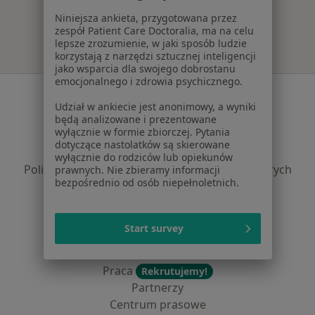
Niniejsza ankieta, przygotowana przez
zespół Patient Care Doctoralia, ma na celu
lepsze zrozumienie, w jaki sposób ludzie
korzystają z narzędzi sztucznej inteligencji
jako wsparcia dla swojego dobrostanu
emocjonalnego i zdrowia psychicznego.
Serwis
Udział w ankiecie jest anonimowy, a wyniki
Regulamin
będą analizowane i prezentowane
wyłącznie w formie zbiorczej. Pytania
Polityka prywatności pacjentów
dotyczące nastolatków są skierowane
Polityka prywatności profesjonalistów
wyłącznie do rodziców lub opiekunów
Polityka prywatności dla profesjonalistów, których
prawnych. Nie zbieramy informacji
bezpośrednio od osób niepełnoletnich.
dane pozyskaliśmy samodzielnie
Polityka cookies
Jak działają wyniki wyszukiwania
Start survey
Dostępność
O nas
Praca
Rekrutujemy!
Partnerzy
Centrum prasowe