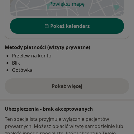
Powiększ mapę
otwiera się w nowej karcie
Dostępność
Pokaż kalendarz
Metody płatności (wizyty prywatne)
Przelew na konto
Blik
Gotówka
Pokaż więcej
o adresie
Ubezpieczenia - brak akceptowanych
Ten specjalista przyjmuje wyłącznie pacjentów
prywatnych. Możesz opłacić wizytę samodzielnie lub
znaleźć innego specjalistę, który akceptuje Twoje