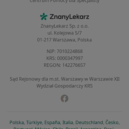
Centrum Pomocy dla Specjalisty
Kontakt
ZnanyLekarz - Strona główna
ZnanyLekarz Sp. z o.o.
ul. Kolejowa 5/7
01-217 Warszawa, Polska
NIP: ⁠7010224868
KRS: ⁠0000347997
REGON: ⁠142276657
Sąd Rejonowy dla m.st. Warszawy w Warszawie XII
Wydział Gospodarczy KRS
Facebook
otwiera się w nowej karcie
otwiera się w nowej karcie
otwiera się w nowej karcie
otwiera się w nowej karcie
otwiera się w nowej karci
otwiera się
otwi
Polska
,
Türkiye
,
España
,
Italia
,
Deutschland
,
Česko
,