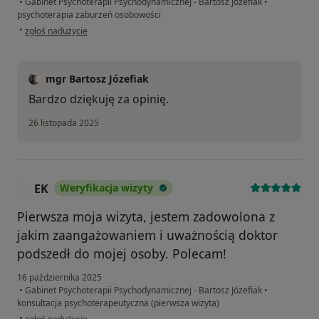
•
Gabinet Psychoterapii Psychodynamicznej - Bartosz Józefiak
•
psychoterapia zaburzeń osobowości
w opinii użytkownika Magdalena
•
zgłoś nadużycie
mgr Bartosz Józefiak
Bardzo dziękuję za opinię.
26 listopada 2025
EK
Weryfikacja wizyty
E
Pierwsza moja wizyta, jestem zadowolona z
jakim zaangażowaniem i uważnością doktor
podszedł do mojej osoby. Polecam!
16 października 2025
•
Gabinet Psychoterapii Psychodynamicznej - Bartosz Józefiak
•
konsultacja psychoterapeutyczna (pierwsza wizyta)
w opinii użytkownika EK
•