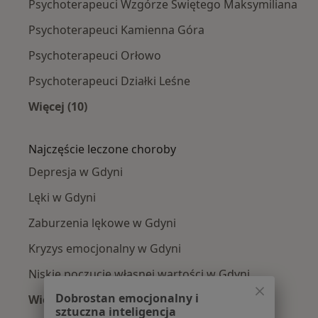
Psychoterapeuci Wzgórze Świętego Maksymiliana
Psychoterapeuci Kamienna Góra
Psychoterapeuci Orłowo
Psychoterapeuci Działki Leśne
Więcej (10)
Więcej w kategorii: Psychoterapeuci w pobliż
Najczęście leczone choroby
Depresja w Gdyni
Lęki w Gdyni
Zaburzenia lękowe w Gdyni
Kryzys emocjonalny w Gdyni
Niskie poczucie własnej wartości w Gdyni
Dobrostan emocjonalny i
Więcej (15)
sztuczna inteligencja
Więcej w kategorii: Najczęście leczone chorob