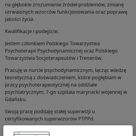
na głębokie zrozumienie źródeł problemów, zmianę
utrwalonych wzorców funkcjonowania oraz poprawę
jakości życia.
Kwalifikacje i podejście:
Jestem członkiem Polskiego Towarzystwa
Psychoterapii Psychodynamicznej oraz Polskiego
Towarzystwa Socjoterapeutów i Trenerów.
Pracuję w nurcie psychodynamicznym, łącząc wiedzę
teoretyczną z doświadczeniem, które pogłębiam w
pracy psychoterapeutycznej na oddziale
psychiatrycznym, 7-go szpitala marynarki wojennej w
Gdańsku.
Swoją pracę poddaję stałej superwizji u
certyfikowanych superwizorów PTPPd.
Miejsce przyjęć: