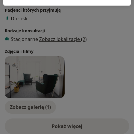
Pacjenci których przyjmuję
Dorośli
Rodzaje konsultacji
Stacjonarne
Zobacz lokalizacje (2)
Zdjęcia i filmy
Zobacz galerię (1)
Pokaż więcej
o doświadczeniu