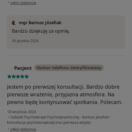
w opinii użytkownika Emilia
•
zgłoś nadużycie
mgr Bartosz Józefiak
Bardzo dziękuję za opinię.
30 grudnia 2024
Pacjent
Numer telefonu zweryfikowany
P
Jestem po pierwszej konsultacji. Bardzo dobre
pierwsze wrażenie, przyjazna atmosfera. Na
pewno będę kontynuować spotkania. Polecam.
18 września 2024
•
Gabinet Psychoterapii Psychodynamicznej - Bartosz Józefiak
•
konsultacja psychoterapeutyczna (pierwsza wizyta)
w opinii użytkownika Pacjent
•
zgłoś nadużycie