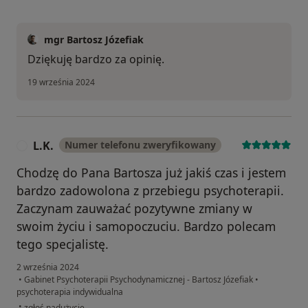
mgr Bartosz Józefiak
Dziękuję bardzo za opinię.
19 września 2024
L.K.
Numer telefonu zweryfikowany
L
Chodzę do Pana Bartosza już jakiś czas i jestem
bardzo zadowolona z przebiegu psychoterapii.
Zaczynam zauważać pozytywne zmiany w
swoim życiu i samopoczuciu. Bardzo polecam
tego specjalistę.
2 września 2024
•
Gabinet Psychoterapii Psychodynamicznej - Bartosz Józefiak
•
psychoterapia indywidualna
w opinii użytkownika L.K.
•
zgłoś nadużycie