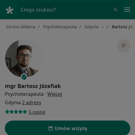
Me
Czego szukasz?
Strona Główna
Psychoterapeuta
Gdynia
Bartosz Józ
Zmień miasto
mgr
Bartosz Józefiak
O specjalizacjach
Psychoterapeuta
·
Więcej
Gdynia
2 adresy
5 opinii
Umów wizytę