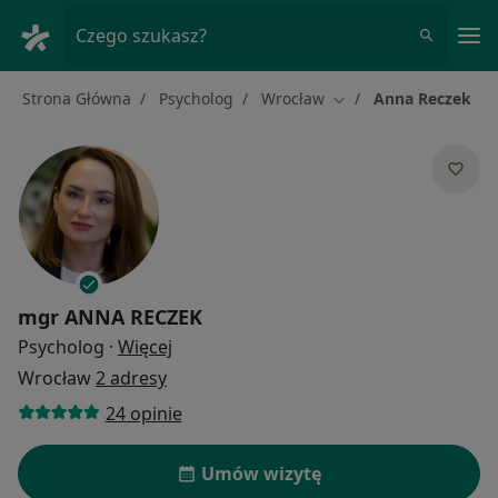
Me
Czego szukasz?
Strona Główna
Psycholog
Wrocław
Anna Reczek
Zmień miasto
mgr
ANNA RECZEK
O specjalizacjach
Psycholog
·
Więcej
Wrocław
2 adresy
24 opinie
Umów wizytę