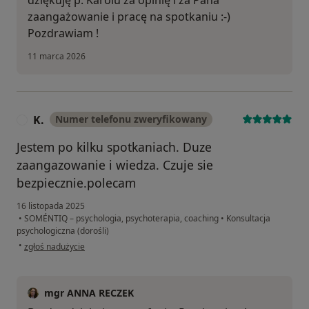
dziękuję p. Karolu za opinię i za Pana
zaangażowanie i pracę na spotkaniu :-)
Pozdrawiam !
11 marca 2026
K.
Numer telefonu zweryfikowany
K
Jestem po kilku spotkaniach. Duze
zaangazowanie i wiedza. Czuje sie
bezpiecznie.polecam
16 listopada 2025
•
SOMÉNTIQ – psychologia, psychoterapia, coaching
•
Konsultacja
psychologiczna (dorośli)
w opinii użytkownika K.
•
zgłoś nadużycie
mgr ANNA RECZEK