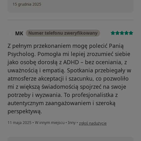
15 grudnia 2025
MK
Numer telefonu zweryfikowany
M
Z pełnym przekonaniem mogę polecić Panią
Psycholog. Pomogła mi lepiej zrozumieć siebie
jako osobę dorosłą z ADHD – bez oceniania, z
uważnością i empatią. Spotkania przebiegały w
atmosferze akceptacji i szacunku, co pozwoliło
mi z większą świadomością spojrzeć na swoje
potrzeby i wyzwania. To profesjonalistka z
autentycznym zaangażowaniem i szeroką
perspektywą.
w opinii użytkownika MK
11 maja 2025
•
W innym miejscu
•
Inny
•
zgłoś nadużycie