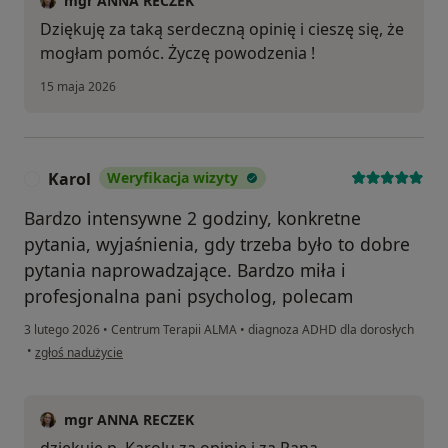
mgr ANNA RECZEK
Dziękuję za taką serdeczną opinię i cieszę się, że
mogłam pomóc. Życzę powodzenia !
15 maja 2026
Karol
Weryfikacja wizyty
K
Bardzo intensywne 2 godziny, konkretne
pytania, wyjaśnienia, gdy trzeba było to dobre
pytania naprowadzające. Bardzo miła i
profesjonalna pani psycholog, polecam
3 lutego 2026
•
Centrum Terapii ALMA
•
diagnoza ADHD dla dorosłych
w opinii użytkownika Karol
•
zgłoś nadużycie
mgr ANNA RECZEK