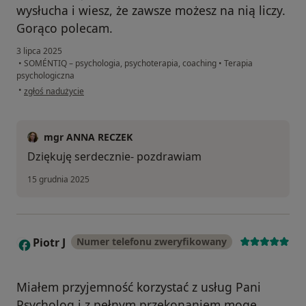
wysłucha i wiesz, że zawsze możesz na nią liczy.
Gorąco polecam.
3 lipca 2025
•
SOMÉNTIQ – psychologia, psychoterapia, coaching
•
Terapia
psychologiczna
w opinii użytkownika Maja
•
zgłoś nadużycie
mgr ANNA RECZEK
Dziękuję serdecznie- pozdrawiam
15 grudnia 2025
Piotr J
Numer telefonu zweryfikowany
P
Miałem przyjemność korzystać z usług Pani
Psycholog i z pełnym przekonaniem mogę