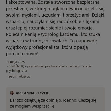
i akceptowana. Została stworzona bezpieczna
przestrzeń, w której mogłam otwarcie dzielić się
swoimi myślami, uczuciami i przeżyciami. Dzięki
wsparciu, nauczyłam się radzić sobie z lękami
oraz lepiej rozumieć siebie i swoje emocje.
Polecam Panią Psycholog każdemu, kto szuka
wsparcia w trudnych chwilach. To naprawdę
wyjątkowy profesjonalista, która z pasją
pomaga innym!
14 maja 2025
•
SOMÉNTIQ – psychologia, psychoterapia, coaching
•
Terapia
psychologiczna
w opinii użytkownika Joanna
•
zgłoś nadużycie
mgr ANNA RECZEK
Bardzo dziękuję za opinię o. Joanno. Cieszę się,
że mogłam wesprzeć :-)