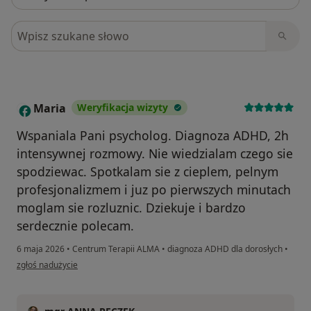
Szukaj w opiniach
Maria
Weryfikacja wizyty
M
Wspaniala Pani psycholog. Diagnoza ADHD, 2h
intensywnej rozmowy. Nie wiedzialam czego sie
spodziewac. Spotkalam sie z cieplem, pelnym
profesjonalizmem i juz po pierwszych minutach
moglam sie rozluznic. Dziekuje i bardzo
serdecznie polecam.
6 maja 2026
•
Centrum Terapii ALMA
•
diagnoza ADHD dla dorosłych
•
w opinii użytkownika Maria
zgłoś nadużycie