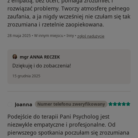
z empatią, bez ocen, pomaga zrozumieć i
rozwiązać problemy. Tworzy atmosferę pełnego
zaufania, a ja nigdy wcześniej nie czułam się tak
zrozumiana i rzetelnie zaopiekowana.
w opinii użytkownika E.B
28 maja 2025
•
W innym miejscu
•
Inny
•
zgłoś nadużycie
mgr ANNA RECZEK
Dziękuję i do zobaczenia!
15 grudnia 2025
Joanna
Numer telefonu zweryfikowany
J
Podejście do terapii Pani Psycholog jest
niezwykle empatyczne i profesjonalne. Od
pierwszego spotkania poczułam się zrozumiana