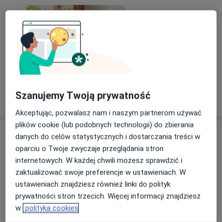
Szanujemy Twoją prywatność
Pokaż więcej aktualności (3)
Akceptując, pozwalasz nam i naszym partnerom używać
plików cookie (lub podobnych technologii) do zbierania
Usługi i ceny
danych do celów statystycznych i dostarczania treści w
oparciu o Twoje zwyczaje przeglądania stron
Konsultacja psychologiczna online
Umów wizytę
internetowych. W każdej chwili możesz sprawdzić i
220 zł
Szczegóły
zaktualizować swoje preferencje w ustawieniach. W
ustawieniach znajdziesz również linki do polityk
Konsultacja psychologiczna
prywatności stron trzecich. Więcej informacji znajdziesz
(dorośli)
Umów wizytę
w
polityka cookies
220 zł
Szczegóły