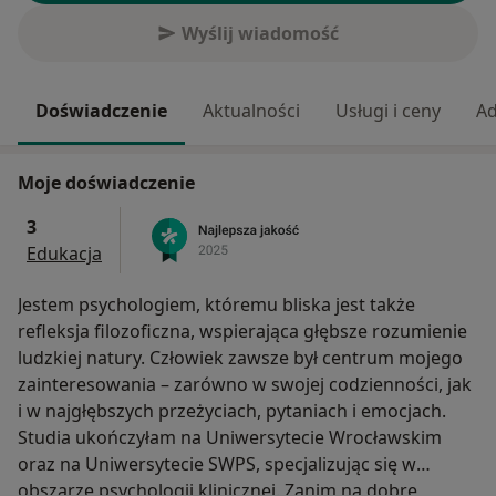
Wyślij wiadomość
Doświadczenie
Aktualności
Usługi i ceny
Ad
Moje doświadczenie
3
Edukacja
Jestem psychologiem, któremu bliska jest także
refleksja filozoficzna, wspierająca głębsze rozumienie
ludzkiej natury. Człowiek zawsze był centrum mojego
zainteresowania – zarówno w swojej codzienności, jak
i w najgłębszych przeżyciach, pytaniach i emocjach.
Studia ukończyłam na Uniwersytecie Wrocławskim
oraz na Uniwersytecie SWPS, specjalizując się w
obszarze psychologii klinicznej. Zanim na dobre