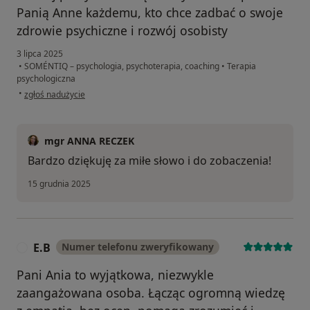
Panią Anne każdemu, kto chce zadbać o swoje
zdrowie psychiczne i rozwój osobisty
3 lipca 2025
•
SOMÉNTIQ – psychologia, psychoterapia, coaching
•
Terapia
psychologiczna
w opinii użytkownika Piotr J
•
zgłoś nadużycie
mgr ANNA RECZEK
Bardzo dziękuję za miłe słowo i do zobaczenia!
15 grudnia 2025
E.B
Numer telefonu zweryfikowany
E
Pani Ania to wyjątkowa, niezwykle
zaangażowana osoba. Łącząc ogromną wiedzę