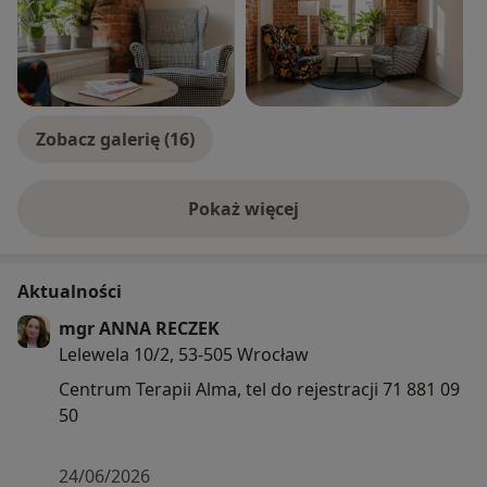
rozpoznawać i przepracowywać głęboko utrwalone
wzorce myślenia, emocji i zachowań. Wierzę, że każda
osoba ma w sobie zasoby do zmiany – trzeba je tylko
wspólnie odkryć, nazwać i wzmocnić. Swoją pracę
poddaję regularnej superwizji. Pracuję w formie
spotkań indywidualnych – stacjonarnie i online. Każda
Zobacz galerię (16)
sesją trwa 50 minut.
Pokaż więcej
o doświadczeniu
Aktualności
mgr ANNA RECZEK
Lelewela 10/2, 53-505 Wrocław
Centrum Terapii Alma, tel do rejestracji 71 881 09
50
24/06/2026