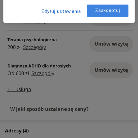
Zaakceptuj
Edytuj ustawienia
Terapia online
Umów wizytę
200 zł
Szczegóły
Terapia psychologiczna
Umów wizytę
200 zł
Szczegóły
Diagnoza ADHD dla dorosłych
Umów wizytę
Od 600 zł
Szczegóły
+ 1 usługa
W jaki sposób ustalane są ceny?
Adresy (4)