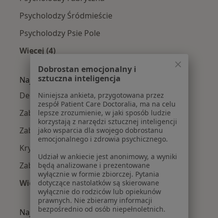
Psycholodzy Śródmieście
Psycholodzy Psie Pole
Więcej (4)
Więcej w kategorii: Psycholodzy w pobliżu
Dobrostan emocjonalny i
sztuczna inteligencja
Najczęście leczone choroby
Depresja w Wrocławiu
Niniejsza ankieta, przygotowana przez
zespół Patient Care Doctoralia, ma na celu
Zaburzenia lękowe w Wrocławiu
lepsze zrozumienie, w jaki sposób ludzie
korzystają z narzędzi sztucznej inteligencji
Zaburzenia nastroju w Wrocławiu
jako wsparcia dla swojego dobrostanu
emocjonalnego i zdrowia psychicznego.
Kryzys emocjonalny w Wrocławiu
Udział w ankiecie jest anonimowy, a wyniki
Zaburzenia emocjonalne w Wrocławiu
będą analizowane i prezentowane
wyłącznie w formie zbiorczej. Pytania
Więcej (15)
dotyczące nastolatków są skierowane
wyłącznie do rodziców lub opiekunów
Więcej w kategorii: Najczęście leczone chorob
prawnych. Nie zbieramy informacji
bezpośrednio od osób niepełnoletnich.
Najpopularniejsze ubezpieczenia