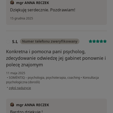
mgr ANNA RECZEK
Dziękuję serdecznie. Pozdrawiam!
15 grudnia 2025
S.L
Numer telefonu zweryfikowany
S
Konkretna i pomocna pani psycholog,
zdecydowanie odwiedzę jej gabinet ponownie i
polecę znajomym
11 maja 2025
•
SOMÉNTIQ – psychologia, psychoterapia, coaching
•
Konsultacja
psychologiczna (dorośli)
w opinii użytkownika S.L
•
zgłoś nadużycie
mgr ANNA RECZEK
Bardzo dziękuję !