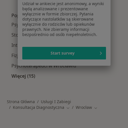
Udział w ankiecie jest anonimowy, a wyniki
Więcej w kategorii: Usługi w Wrocławiu
będą analizowane i prezentowane
wyłącznie w formie zbiorczej. Pytania
Popularne specjalizacje
dotyczące nastolatków są skierowane
wyłącznie do rodziców lub opiekunów
Psycholodzy w Wrocławiu
prawnych. Nie zbieramy informacji
bezpośrednio od osób niepełnoletnich.
Stomatolodzy w Wrocławiu
Interniści w Wrocławiu
Start survey
Fizjoterapeuci w Wrocławiu
Psychoterapeuci w Wrocławiu
Więcej (15)
Więcej w kategorii: Popularne specjalizacje
Strona Główna
Usługi I Zabiegi
Konsultacja Diagnostyczna
Wrocław
Zmień miasto
Zmień miasto