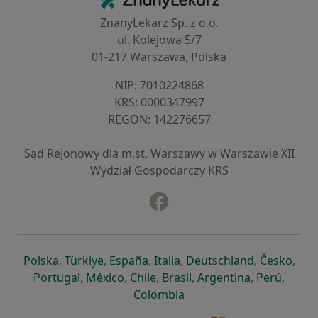
ZnanyLekarz Sp. z o.o.
ul. Kolejowa 5/7
01-217 Warszawa, Polska
NIP: ⁠7010224868
KRS: ⁠0000347997
REGON: ⁠142276657
Sąd Rejonowy dla m.st. Warszawy w Warszawie XII
Wydział Gospodarczy KRS
Facebook
otwiera się w nowej karcie
otwiera się w nowej karcie
otwiera się w nowej karcie
otwiera się w nowej karcie
otwiera się w nowej karci
otwiera się
otwi
Polska
,
Türkiye
,
España
,
Italia
,
Deutschland
,
Česko
,
otwiera się w nowej karcie
otwiera się w nowej karcie
otwiera się w nowej karcie
otwiera się w nowej kar
otwiera się 
otwier
Portugal
,
México
,
Chile
,
Brasil
,
Argentina
,
Perú
,
otwiera się w nowej karc
Colombia