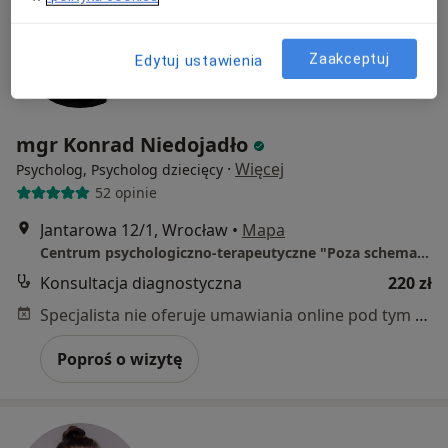
Zaakceptuj
Edytuj ustawienia
mgr Konrad Niedojadło
·
Więcej
Psycholog, Psycholog dziecięcy
52 opinie
Jantarowa 12/1, Wrocław
•
Mapa
Centrum psychologiczno-terapeutyczne "Poza schematem"
Konsultacja diagnostyczna
220 zł
Specjalista nie oferuje umawiania online pod tym adresem.
Poproś o wizytę