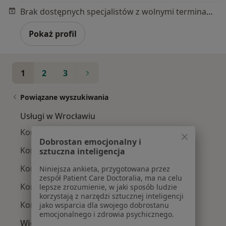
Brak dostępnych specjalistów z wolnymi terminami w tym centrum medycznym.
Pokaż profil
1
2
3
Powiązane wyszukiwania
Usługi w Wrocławiu
Konsultacja psychologiczna w Wrocławiu
Dobrostan emocjonalny i
Konsultacja chirurgiczna w Wrocławiu
sztuczna inteligencja
Konsultacja internistyczna w Wrocławiu
Niniejsza ankieta, przygotowana przez
zespół Patient Care Doctoralia, ma na celu
Konsultacja fizjoterapeutyczna w Wrocławiu
lepsze zrozumienie, w jaki sposób ludzie
korzystają z narzędzi sztucznej inteligencji
Konsultacja ortopedyczna w Wrocławiu
jako wsparcia dla swojego dobrostanu
emocjonalnego i zdrowia psychicznego.
Więcej (15)