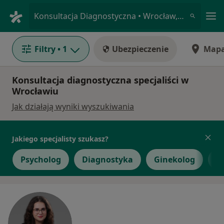
Me
Konsultacja Diagnostyczna • Wrocław, dolnośląskie
Filtry
• 1
Ubezpieczenie
Map
Konsultacja diagnostyczna specjaliści w
Wrocławiu
Jak działają wyniki wyszukiwania
Jakiego specjalisty szukasz?
Psycholog
Diagnostyka
Ginekolog
P