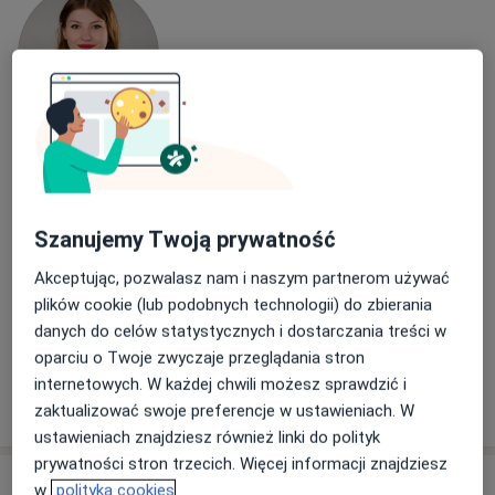
mgr Agata Czyżewska
·
Więcej
Psycholog, Psycholog dziecięcy
12 opinii
Szanujemy Twoją prywatność
Jantarowa 12/1, Wrocław
•
Mapa
Akceptując, pozwalasz nam i naszym partnerom używać
Centrum psychologiczno-terapeutyczne "Poza schematem"
plików cookie (lub podobnych technologii) do zbierania
Konsultacja diagnostyczna
220 zł
danych do celów statystycznych i dostarczania treści w
Specjalista nie oferuje umawiania online pod tym adresem.
oparciu o Twoje zwyczaje przeglądania stron
internetowych. W każdej chwili możesz sprawdzić i
Poproś o wizytę
zaktualizować swoje preferencje w ustawieniach. W
ustawieniach znajdziesz również linki do polityk
prywatności stron trzecich. Więcej informacji znajdziesz
w
polityka cookies