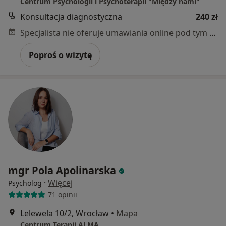
Centrum Psychologii i Psychoterapii "Między nami"
Konsultacja diagnostyczna
240 zł
Specjalista nie oferuje umawiania online pod tym adresem.
Poproś o wizytę
mgr Pola Apolinarska
·
Więcej
Psycholog
71 opinii
Lelewela 10/2, Wrocław
•
Mapa
Centrum Terapii ALMA