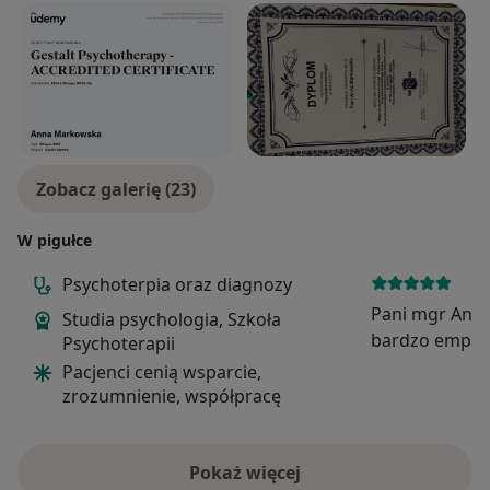
Zobacz galerię (23)
W pigułce
Psychoterpia oraz diagnozy
Pani mgr Ann
Studia psychologia, Szkoła
bardzo empat
Psychoterapii
jak i człowiek
Pacjenci cenią wsparcie,
prace z zamiło
zrozumnienie, współpracę
pracuje żeby 
Polecam, jest
psychologiem z
Pokaż więcej
o doświadczeniu