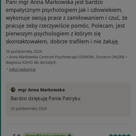
Pani mgr Anna Markowska jest bardzo
empatycznym psychologiem jak i człowiekiem,
wykonuje swoją prace z zamiłowaniem i czuć, że
pracuje żeby rzeczywiście pomóc, Polecam, jest
pierwszym psychologiem z którym się
skontaktowałem, dobrze trafiłem i nie żałuję.
20 października 2024
•
Anna Markowska Centrum Psychoterapii ODNOVA, Szczecin ONLINE
•
diagnoza ADHD dla dorosłych
w opinii użytkownika Patryk P.
•
zgłoś nadużycie
mgr Anna Markowska
Bardzo dziękuję Panie Patryku
20 października 2024
Weryfikacja wizyty