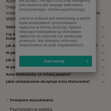
korzystają z narzędzi sztucznej inteligencji
ADHD dzieci i młodzieży, Diagnoza autyzmu,
jako wsparcia dla swojego dobrostanu
Diagnoza borderline, Test SCID-5- zaburzenia
emocjonalnego i zdrowia psychicznego.
osobowości, diagnoza zaburzeń nastroju, Badanie
Udział w ankiecie jest anonimowy, a wyniki
MMPI-2, Diagnoza zaburzeń lękowych - STAI.
będą analizowane i prezentowane
Gdzie Anna Markowska ma swój gabinet?
wyłącznie w formie zbiorczej. Pytania
dotyczące nastolatków są skierowane
Czy Anna Markowska przyjmuje online, bez
wyłącznie do rodziców lub opiekunów
konieczności pojawiania się w placówce?
prawnych. Nie zbieramy informacji
bezpośrednio od osób niepełnoletnich.
Jak Anna Markowska akceptuje płatności po wizycie?
W jakich językach konsultuje Anna Markowska?
Jak Anna Markowska umawia wizyty?
Start survey
W jakich godzinach przyjmuje Anna Markowska?
Anna Markowska: co mówią pacjenci?
Jakie ubezpieczenia akceptuje Anna Markowska?
Powiązane wyszukiwania
Psycholodzy w pobliżu