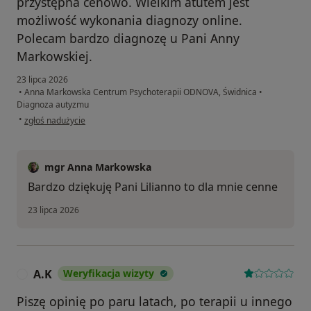
przystępna cenowo. Wielkim atutem jest
możliwość wykonania diagnozy online.
Polecam bardzo diagnozę u Pani Anny
Markowskiej.
23 lipca 2026
•
Anna Markowska Centrum Psychoterapii ODNOVA, Świdnica
•
Diagnoza autyzmu
w opinii użytkownika Lilianna
•
zgłoś nadużycie
mgr Anna Markowska
Bardzo dziękuję Pani Lilianno to dla mnie cenne
23 lipca 2026
A.K
Weryfikacja wizyty
A
Piszę opinię po paru latach, po terapii u innego