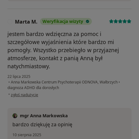
Marta M.
Weryfikacja wizyty
M
jestem bardzo wdzięczna za pomoc i
szczegółowe wyjaśnienia które bardzo mi
pomogły. Wszystko przebiegło w przyjaznej
atmosferze, kontakt z panią Anną był
natychmiastowy.
22 lipca 2025
•
Anna Markowska Centrum Psychoterapii ODNOVA, Wałbrzych
•
diagnoza ADHD dla dorosłych
w opinii użytkownika Marta M.
•
zgłoś nadużycie
mgr Anna Markowska
bardzo dziękuję za opinię
10 sierpnia 2025