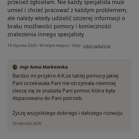
przecież zgłosiłam. Nie każdy specjalista musi
umieć i chcieć pracować z każdym problemem,
ale należy wtedy udzielić szczerej informacji o
braku możliwości pomocy i konieczności
znalezienia innego specjalisty
w opinii użytkownika A.K
19 stycznia 2026
•
W innym miejscu
•
Inny
•
zgłoś nadużycie
mgr Anna Markowska
Bardzo mi przykro A.K.ze takiej pomocy jakiej
Pani oczekiwała Pani nie otrzymała niemniej
cieszę się że znalazła Pani pomoc która była
dopasowana do Pani potrzeb.
Życzę wszystkiego dobrego i dalszego rozwoju
20 stycznia 2026