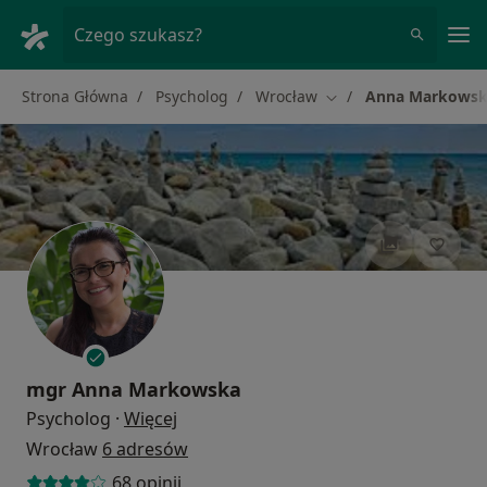
Me
Czego szukasz?
Strona Główna
Psycholog
Wrocław
Anna Markows
Zmień miasto
mgr
Anna Markowska
O specjalizacjach
Psycholog
·
Więcej
Wrocław
6 adresów
68 opinii