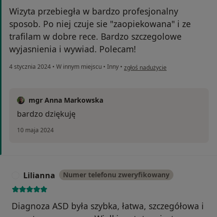
Wizyta przebiegła w bardzo profesjonalny
sposob. Po niej czuje sie "zaopiekowana" i ze
trafilam w dobre rece. Bardzo szczegolowe
wyjasnienia i wywiad. Polecam!
w opinii użytkownika Kinga
4 stycznia 2024
•
W innym miejscu
•
Inny
•
zgłoś nadużycie
mgr Anna Markowska
bardzo dziękuję
10 maja 2024
Lilianna
Numer telefonu zweryfikowany
L
Diagnoza ASD była szybka, łatwa, szczegółowa i