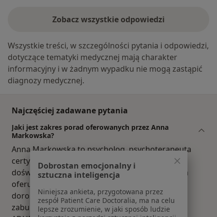
Zobacz wszystkie odpowiedzi
Wszystkie treści, w szczególności pytania i odpowiedzi,
dotyczące tematyki medycznej mają charakter
informacyjny i w żadnym wypadku nie mogą zastąpić
diagnozy medycznej.
Najczęściej zadawane pytania
Jaki jest zakres porad oferowanych przez Anna
Markowska?
Anna Markowska to psycholog, psychoterapeuta
certyfikowany. Na podstawie swojego
Dobrostan emocjonalny i
doświadczenia i wykształcenia Anna Markowska
sztuczna inteligencja
oferuje usługi takie jak: diagnoza ADHD dla
Niniejsza ankieta, przygotowana przez
dorosłych, diagnoza uzależnienia, Diagnoza
zespół Patient Care Doctoralia, ma na celu
zaburzeń kompulsywno-obsesyjnych, Diagnoza
lepsze zrozumienie, w jaki sposób ludzie