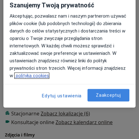
Psychoterapia uzależnień
Szanujemy Twoją prywatność
Terapia behawioralna
Akceptując, pozwalasz nam i naszym partnerom używać
Terapia uzależnień
plików cookie (lub podobnych technologii) do zbierania
danych do celów statystycznych i dostarczania treści w
Główne obszary pomocy
oparciu o Twoje zwyczaje przeglądania stron
Depresja
Zaburzenia lękowe
internetowych. W każdej chwili możesz sprawdzić i
Zaburzenia emocjonalne
Zaburzenia osobowości
zaktualizować swoje preferencje w ustawieniach. W
a11y_sr_more_diseases
Nerwica
+17
ustawieniach znajdziesz również linki do polityk
prywatności stron trzecich. Więcej informacji znajdziesz
Pacjenci których przyjmuję
w
polityka cookies
Dorośli
Dzieci
Zaakceptuj
Edytuj ustawienia
Rodzaje konsultacji
Stacjonarne
Zobacz lokalizacje (6)
Konsultacje online
Zobacz kalendarz online
Zdjęcia i filmy