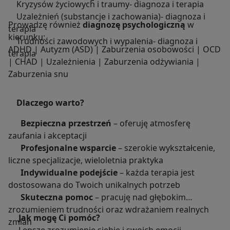
Kryzysów życiowych i traumy- diagnoza i terapia
Uzależnień (substancje i zachowania)- diagnoza i
Prowadzę również
diagnozę psychologiczną
w
terapia
kierunku:
Trudności zawodowych i wypalenia- diagnoza i
ADHD | Autyzm (ASD) | Zaburzenia osobowości | OCD
terapia
| CHAD | Uzależnienia | Zaburzenia odżywiania |
Zaburzenia snu
Dlaczego warto?
Bezpieczna przestrzeń
– oferuję atmosferę
zaufania i akceptacji
Profesjonalne wsparcie
– szerokie wykształcenie,
liczne specjalizacje, wieloletnia praktyka
Indywidualne podejście
– każda terapia jest
dostosowana do Twoich unikalnych potrzeb
Skuteczna pomoc
– pracuję nad głębokim
zrozumieniem trudności oraz wdrażaniem realnych
Jak mogę Ci pomóc?
zmian
Lepsze zrozumienie siebie i swoich emocji