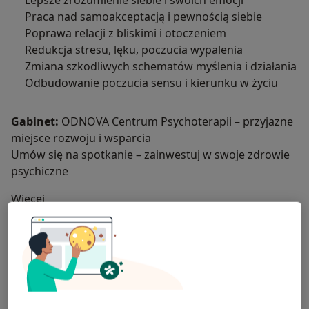
Praca nad samoakceptacją i pewnością siebie
Poprawa relacji z bliskimi i otoczeniem
Redukcja stresu, lęku, poczucia wypalenia
Zmiana szkodliwych schematów myślenia i działania
Odbudowanie poczucia sensu i kierunku w życiu
Gabinet:
ODNOVA Centrum Psychoterapii – przyjazne
miejsce rozwoju i wsparcia
Umów się na spotkanie – zainwestuj w swoje zdrowie
psychiczne
Więcej
informacji:odnova.centrumpsychoterapii@gmail.com
O mnie
więcej
Podejście terapeutyczne
Psychoterapia