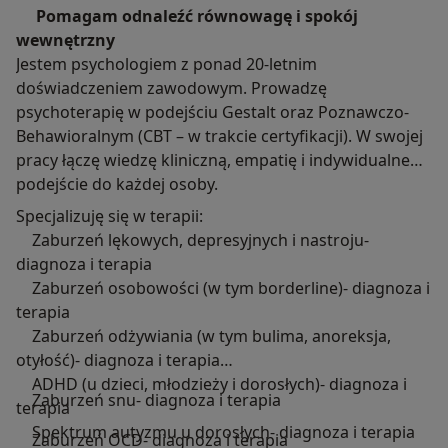
Pomagam odnaleźć równowagę i spokój
wewnętrzny
Jestem psychologiem z ponad 20-letnim
doświadczeniem zawodowym. Prowadzę
psychoterapię w podejściu Gestalt oraz Poznawczo-
Behawioralnym (CBT – w trakcie certyfikacji). W swojej
pracy łączę wiedzę kliniczną, empatię i indywidualne
podejście do każdej osoby.
Specjalizuję się w terapii:
Zaburzeń lękowych, depresyjnych i nastroju-
diagnoza i terapia
Zaburzeń osobowości (w tym borderline)- diagnoza i
terapia
Zaburzeń odżywiania (w tym bulima, anoreksja,
otyłość)- diagnoza i terapia
ADHD (u dzieci, młodzieży i dorosłych)- diagnoza i
Zaburzeń snu- diagnoza i terapia
terapia
Spektrum autyzmu u dorosłych- diagnoza i terapia
Zaburzeń OCD- diagnoza i terapia