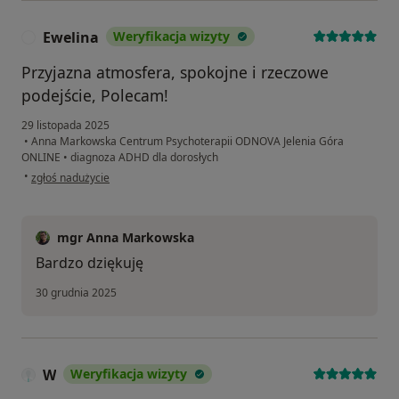
Ewelina
Weryfikacja wizyty
E
Przyjazna atmosfera, spokojne i rzeczowe
podejście, Polecam!
29 listopada 2025
•
Anna Markowska Centrum Psychoterapii ODNOVA Jelenia Góra
ONLINE
•
diagnoza ADHD dla dorosłych
w opinii użytkownika Ewelina
•
zgłoś nadużycie
mgr Anna Markowska
Bardzo dziękuję
30 grudnia 2025
W
Weryfikacja wizyty