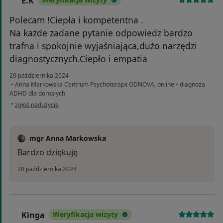
E.K
E
Polecam !Ciepła i kompetentna .
Na każde zadane pytanie odpowiedz bardzo
trafna i spokojnie wyjaśniająca,dużo narzędzi
diagnostycznych.Ciepło i empatia
20 października 2024
•
Anna Markowska Centrum Psychoterapii ODNOVA, online
•
diagnoza
ADHD dla dorosłych
w opinii użytkownika E.K
•
zgłoś nadużycie
mgr Anna Markowska
Bardzo dziękuję
20 października 2024
Kinga
Weryfikacja wizyty
K