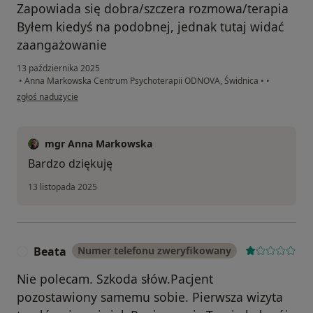
Zapowiada się dobra/szczera rozmowa/terapia
Byłem kiedyś na podobnej, jednak tutaj widać
zaangażowanie
13 października 2025
•
Anna Markowska Centrum Psychoterapii ODNOVA, Świdnica
•
•
w opinii użytkownika W
zgłoś nadużycie
mgr Anna Markowska
Bardzo dziękuję
13 listopada 2025
Beata
Numer telefonu zweryfikowany
B
Nie polecam. Szkoda słów.Pacjent
pozostawiony samemu sobie. Pierwsza wizyta