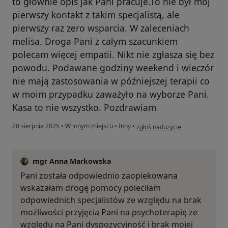
to głównie opis jak Pani pracuje.To nie był mój
pierwszy kontakt z takim specjalistą, ale
pierwszy raz zero wsparcia. W zaleceniach
melisa. Droga Pani z całym szacunkiem
polecam więcej empatii. Nikt nie zgłasza się bez
powodu. Podawane godziny weekend i wieczór
nie mają zastosowania w późniejszej terapii co
w moim przypadku zaważyło na wyborze Pani.
Kasa to nie wszystko. Pozdrawiam
w opinii użytkownika Beata
20 sierpnia 2025
•
W innym miejscu
•
Inny
•
zgłoś nadużycie
mgr Anna Markowska
Pani została odpowiednio zaopiekowana
wskazałam drogę pomocy poleciłam
odpowiednich specjalistów ze względu na brak
możliwości przyjęcia Pani na psychoterapię ze
względu na Pani dyspozycyjność i brak mojej