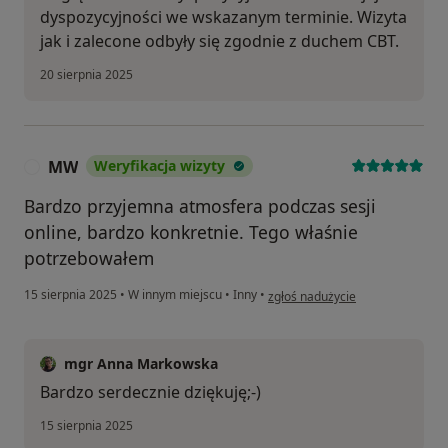
dyspozycyjności we wskazanym terminie. Wizyta
jak i zalecone odbyły się zgodnie z duchem CBT.
20 sierpnia 2025
MW
Weryfikacja wizyty
M
Bardzo przyjemna atmosfera podczas sesji
online, bardzo konkretnie. Tego właśnie
potrzebowałem
w opinii użytkownika MW
15 sierpnia 2025
•
W innym miejscu
•
Inny
•
zgłoś nadużycie
mgr Anna Markowska
Bardzo serdecznie dziękuję;-)
15 sierpnia 2025