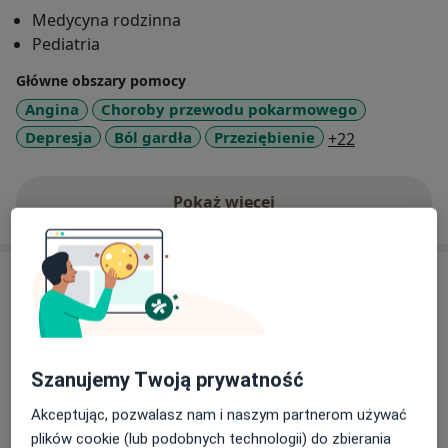
Medycyna rodzinna
Pediatria
Główne obszary pomocy
Angina
Choroby przewodu pokarmowego
a11y_sr_mor
Depresja
Ból gardła
Przeziębienie
+22
Pokaż więcej
o doświadczeniu
Usługi i ceny
Konsultacja lekarza rodzinnego
150 zł
Szczegóły
Szanujemy Twoją prywatność
Konsultacja online (pierwsza)
Akceptując, pozwalasz nam i naszym partnerom używać
Darmowa usługa
Szczegóły
plików cookie (lub podobnych technologii) do zbierania