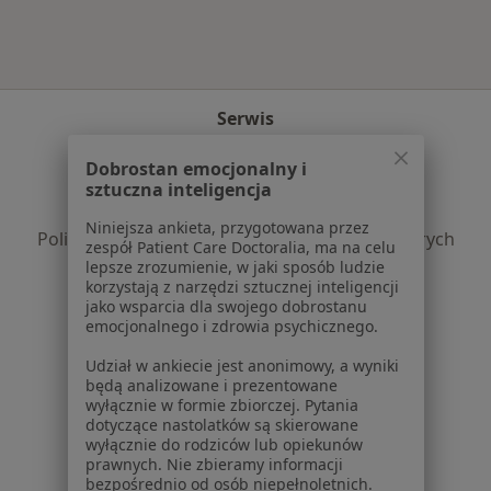
Serwis
Regulamin
Dobrostan emocjonalny i
Polityka prywatności pacjentów
sztuczna inteligencja
Polityka prywatności profesjonalistów
Niniejsza ankieta, przygotowana przez
Polityka prywatności dla profesjonalistów, których
zespół Patient Care Doctoralia, ma na celu
dane pozyskaliśmy samodzielnie
lepsze zrozumienie, w jaki sposób ludzie
korzystają z narzędzi sztucznej inteligencji
Polityka cookies
jako wsparcia dla swojego dobrostanu
Jak działają wyniki wyszukiwania
emocjonalnego i zdrowia psychicznego.
Dostępność
Udział w ankiecie jest anonimowy, a wyniki
O nas
będą analizowane i prezentowane
Praca
Rekrutujemy!
wyłącznie w formie zbiorczej. Pytania
Partnerzy
dotyczące nastolatków są skierowane
wyłącznie do rodziców lub opiekunów
Centrum prasowe
prawnych. Nie zbieramy informacji
Kontakt
bezpośrednio od osób niepełnoletnich.