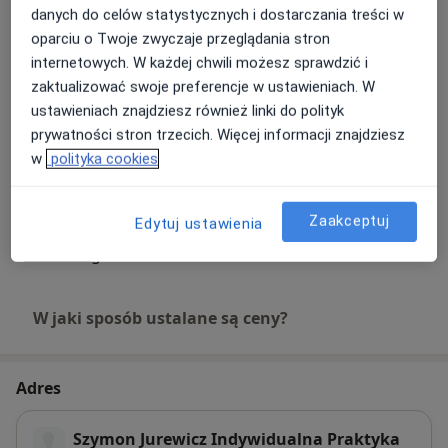
danych do celów statystycznych i dostarczania treści w
Poradnictwo żywieniowe
oparciu o Twoje zwyczaje przeglądania stron
Darmowa usługa
Szczegóły
internetowych. W każdej chwili możesz sprawdzić i
zaktualizować swoje preferencje w ustawieniach. W
Poradnictwo dla rodziców
ustawieniach znajdziesz również linki do polityk
Darmowa usługa
Szczegóły
prywatności stron trzecich. Więcej informacji znajdziesz
w
polityka cookies
Poradnictwo dietetyczne
Darmowa usługa
Szczegóły
Zaakceptuj
Edytuj ustawienia
+ 13 usług
W jaki sposób ustalane są ceny?
Adres
Szymon Jurewicz Indywidualna Praktyka