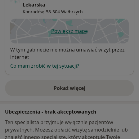
Lekarska
Konradów
, 58-304
Wałbrzych
Powiększ mapę
otwiera się w nowej karcie
Dostępność
W tym gabinecie nie można umawiać wizyt przez
internet
Co mam zrobić w tej sytuacji?
Pokaż więcej
o adresie
Ubezpieczenia - brak akceptowanych
Ten specjalista przyjmuje wyłącznie pacjentów
prywatnych. Możesz opłacić wizytę samodzielnie lub
znaleźć innego specjalistę, który akceptuje Twoje