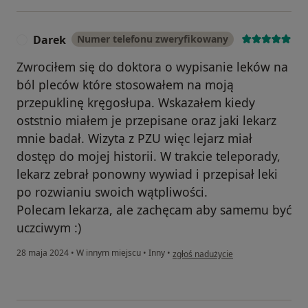
Darek
Numer telefonu zweryfikowany
D
Zwrociłem się do doktora o wypisanie leków na
ból pleców które stosowałem na moją
przepuklinę kręgosłupa. Wskazałem kiedy
oststnio miałem je przepisane oraz jaki lekarz
mnie badał. Wizyta z PZU więc lejarz miał
dostęp do mojej historii. W trakcie teleporady,
lekarz zebrał ponowny wywiad i przepisał leki
po rozwianiu swoich wątpliwości.
Polecam lekarza, ale zachęcam aby samemu być
uczciwym :)
w opinii użytkownika Darek
28 maja 2024
•
W innym miejscu
•
Inny
•
zgłoś nadużycie