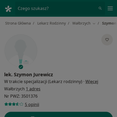
Me
Czego szukasz?
Strona Główna
Lekarz Rodzinny
Wałbrzych
Szymon 
Zmień miasto
lek.
Szymon Jurewicz
O specjal
W trakcie specjalizacji (Lekarz rodzinny)
·
Więcej
Wałbrzych
1 adres
Nr PWZ: 3501376
5 opinii