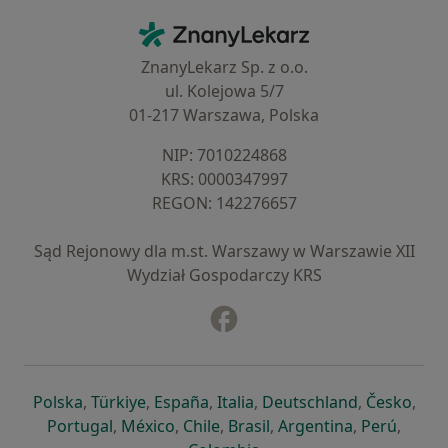
Kontakt
ZnanyLekarz - Strona główna
ZnanyLekarz Sp. z o.o.
ul. Kolejowa 5/7
01-217 Warszawa, Polska
NIP: ⁠7010224868
KRS: ⁠0000347997
REGON: ⁠142276657
Sąd Rejonowy dla m.st. Warszawy w Warszawie XII
Wydział Gospodarczy KRS
Facebook
otwiera się w nowej karcie
otwiera się w nowej karcie
otwiera się w nowej karcie
otwiera się w nowej karcie
otwiera się w nowej karci
otwiera się
otwi
Polska
,
Türkiye
,
España
,
Italia
,
Deutschland
,
Česko
,
otwiera się w nowej karcie
otwiera się w nowej karcie
otwiera się w nowej karcie
otwiera się w nowej kar
otwiera się 
otwier
Portugal
,
México
,
Chile
,
Brasil
,
Argentina
,
Perú
,