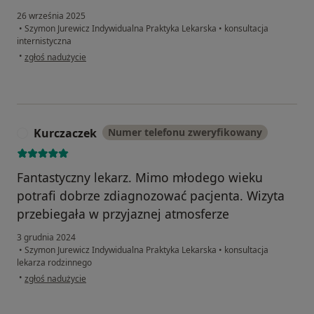
26 września 2025
•
Szymon Jurewicz Indywidualna Praktyka Lekarska
•
konsultacja
internistyczna
w opinii użytkownika Tomasz
•
zgłoś nadużycie
Kurczaczek
Numer telefonu zweryfikowany
K
Fantastyczny lekarz. Mimo młodego wieku
potrafi dobrze zdiagnozować pacjenta. Wizyta
przebiegała w przyjaznej atmosferze
3 grudnia 2024
•
Szymon Jurewicz Indywidualna Praktyka Lekarska
•
konsultacja
lekarza rodzinnego
w opinii użytkownika Kurczaczek
•
zgłoś nadużycie