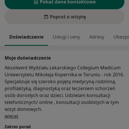
Pokaż dane kontaktowe
Poproś o wizytę
Doświadczenie
Usługi i ceny
Adresy
Ubezpi
Moje doświadczenie
Absolwent Wydziału Lekarskiego Collegium Medicum
Uniwersytetu Mikołaja Kopernika w Toruniu - rok 2016.
Specjalizuje się szeroko pojętą medycyną rodzinną,
profilaktyką, diagnostyką oraz leczeniem schorzeń
osób dorosłych oraz dzieci. Udzielam konsultacji
telefonicznych/ online , konsultacji osobistych w tym
wizyt domowych.
O mnie
więcej
Zakres porad