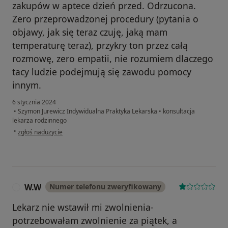
zakupów w aptece dzień przed. Odrzucona.
Zero przeprowadzonej procedury (pytania o
objawy, jak się teraz czuję, jaką mam
temperaturę teraz), przykry ton przez całą
rozmowę, zero empatii, nie rozumiem dlaczego
tacy ludzie podejmują się zawodu pomocy
innym.
6 stycznia 2024
•
Szymon Jurewicz Indywidualna Praktyka Lekarska
•
konsultacja
lekarza rodzinnego
w opinii użytkownika W.G.
•
zgłoś nadużycie
W.W
Numer telefonu zweryfikowany
W
Lekarz nie wstawił mi zwolnienia-
potrzebowałam zwolnienie za piątek, a