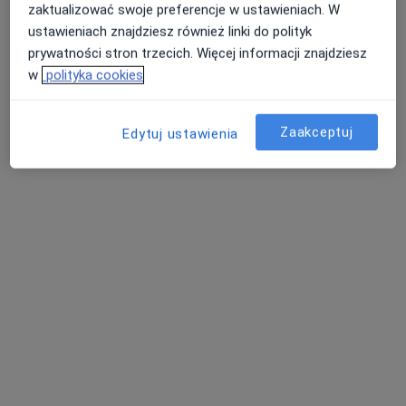
zaktualizować swoje preferencje w ustawieniach. W
Brak dostępnych specjalistów z wolnymi terminami w tym centrum medycznym.
ustawieniach znajdziesz również linki do polityk
prywatności stron trzecich. Więcej informacji znajdziesz
Pokaż profil
w
polityka cookies
Zaakceptuj
Edytuj ustawienia
mgr Aldona Krzempek-Obuchowska
·
Więcej
Psycholog
32 opinie
Blankowa 50C
•
Mapa
NZOZ Poradnia Pscyhiatryczno Psychologiczna COGITO
Badania diagnostyczne
od 350 zł