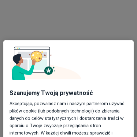
Poradnia Medic
·
Więcej
Interna, Pediatria, Chirurgia
238 opinii
Klonowa 6a, Wałbrzych
•
Mapa
Badania diagnostyczne
od 250 zł
Szanujemy Twoją prywatność
Pokaż więcej usług
Akceptując, pozwalasz nam i naszym partnerom używać
plików cookie (lub podobnych technologii) do zbierania
danych do celów statystycznych i dostarczania treści w
lek. Lidia Kałuska
oparciu o Twoje zwyczaje przeglądania stron
dermatolog
internetowych. W każdej chwili możesz sprawdzić i