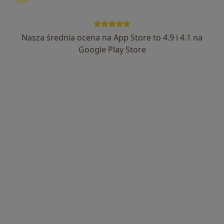
Nasza średnia ocena na App Store to 4.9 i 4.1 na
Google Play Store
Bezpieczne płatności
Skupienie na pacjencie
mgr Bożena Elżbieta Gniewek
·
Więcej
Psycholog, Seksuolog
75 opinii
Adres
Online
Pogodna 8, Wałbrzych
•
Mapa
Gabinet Psychoterapii i Neurofeedback QEEG (Szczawienko koło WSSE)
Badania diagnostyczne
570 zł
Specjalista nie oferuje umawiania online pod tym adresem.
Poproś o wizytę