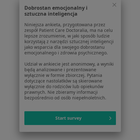
Dobrostan emocjonalny i
Chirurdzy w Wałbrzychu
sztuczna inteligencja
Pediatrzy w Wałbrzychu
Niniejsza ankieta, przygotowana przez
Więcej (15)
zespół Patient Care Doctoralia, ma na celu
lepsze zrozumienie, w jaki sposób ludzie
Więcej w kategorii: Popularne specjalizacje
korzystają z narzędzi sztucznej inteligencji
jako wsparcia dla swojego dobrostanu
emocjonalnego i zdrowia psychicznego.
Strona Główna
Usługi I Zabiegi
Udział w ankiecie jest anonimowy, a wyniki
Badania Diagnostyczne
Wałbrzych
Zmień miasto
Zmień miasto
będą analizowane i prezentowane
wyłącznie w formie zbiorczej. Pytania
dotyczące nastolatków są skierowane
wyłącznie do rodziców lub opiekunów
prawnych. Nie zbieramy informacji
bezpośrednio od osób niepełnoletnich.
Serwis
Start survey
Regulamin
Polityka prywatności pacjentów
Polityka prywatności profesjonalistów