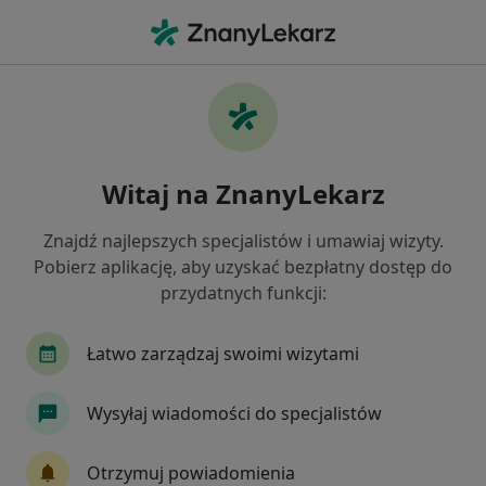
Me
Badania Diagnostyczne • Wałbrzych, dolnośląskie
Filtry
• 1
Mapa
Badania diagnostyczne specjaliści w
Witaj na ZnanyLekarz
Wałbrzychu
Jak działają wyniki wyszukiwania
Znajdź najlepszych specjalistów i umawiaj wizyty.
Pobierz aplikację, aby uzyskać bezpłatny dostęp do
przydatnych funkcji:
Jakiego specjalisty szukasz?
Psycholog
Internista
Logopeda
Chir
Łatwo zarządzaj swoimi wizytami
Wysyłaj wiadomości do specjalistów
Otrzymuj powiadomienia