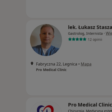
lek. Łukasz Stasz
·
Wię
Gastrolog, Internista
12 opinii
Fabryczna 22, Legnica
•
Mapa
Pro Medical Clinic
Pro Medical Clini
Chirurgia, Medycyna este