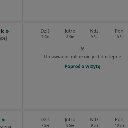
ak
Dziś
Jutro
Ndz,
Pon,
7 Sie
8 Sie
9 Sie
10 Sie
cej
Umawianie online nie jest dostępne
Poproś o wizytę
c
Dziś
Jutro
Ndz,
Pon,
7 Sie
8 Sie
9 Sie
10 Sie
tyczna,