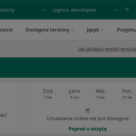
acja, badanie lub nazwisko
miasto lub dzielnica
zenie
Dostępne terminy
Język
Przyjmu
Jak działają wyniki wysz
Dziś
Jutro
Ndz,
Pon,
7 Sie
8 Sie
9 Sie
10 Sie
karz
Umawianie online nie jest dostępne
Poproś o wizytę