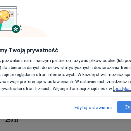
apa
ska
300 zł
my Twoją prywatność
arczyk
, pozwalasz nam i naszym partnerom używać plików cookie (lub p
Dziś
Jutro
Ndz,
Pon,
7 Sie
8 Sie
9 Sie
10 Sie
) do zbierania danych do celów statystycznych i dostarczania treśc
zaje przeglądania stron internetowych. W każdej chwili możesz spr
·
Więcej
wać swoje preferencje w ustawieniach. W ustawieniach znajdziesz ró
Umawianie online nie jest dostępne
prywatności stron trzecich. Więcej informacji znajdziesz w
polityka
Poproś o wizytę
Za
Edytuj ustawienia
250 zł