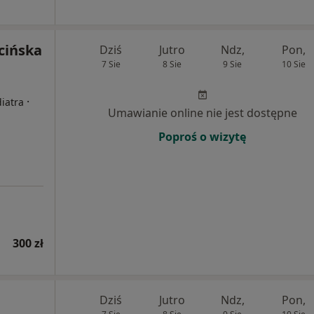
cińska
Dziś
Jutro
Ndz,
Pon,
7 Sie
8 Sie
9 Sie
10 Sie
i
·
iatra
Umawianie online nie jest dostępne
Poproś o wizytę
300 zł
Dziś
Jutro
Ndz,
Pon,