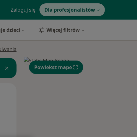
Zaloguj się
Dla profesjonalistów
je dzieci
Więcej filtrów
ukiwania
Powiększ mapę
Wt,
Śr,
Czw,
11 Sie
12 Sie
13 Sie