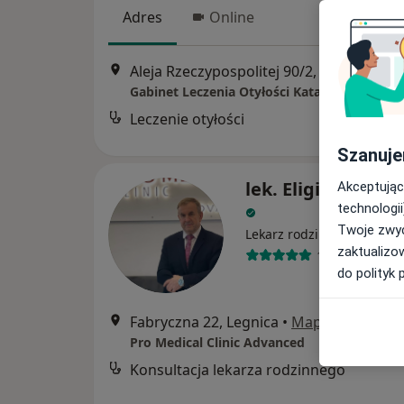
Adres
Online
Aleja Rzeczypospolitej 90/2, Legnica
•
M
Gabinet Leczenia Otyłości Katarzyna Bąkow
Leczenie otyłości
Szanuje
lek. Eligiusz Młyn
Akceptując
technologii
Twoje zwyc
Lekarz rodzinny, Chirurg
zaktualizo
102 opinie
do polityk 
Fabryczna 22, Legnica
•
Mapa
Pro Medical Clinic Advanced
Konsultacja lekarza rodzinnego