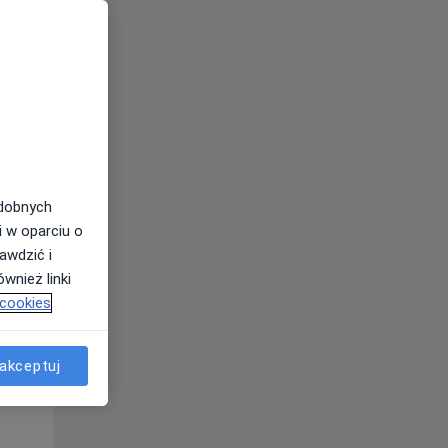
odobnych
Wt,
Śr,
Czw,
11 Sie
12 Sie
13 Sie
i w oparciu o
awdzić i
wnież linki
 cookies
akceptuj