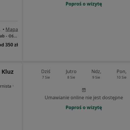
Poproś o wizytę
go, Legnica
•
Mapa
Prywatny Gabinet Diabetologiczny - EndODiab - Ośrodek Leczenia Cukrzycy, Otyłości i Chorób Endokrynnych
od 350 zł
 Kluz
Dziś
Jutro
Ndz,
Pon,
7 Sie
8 Sie
9 Sie
10 Sie
·
rnista
Umawianie online nie jest dostępne
Poproś o wizytę