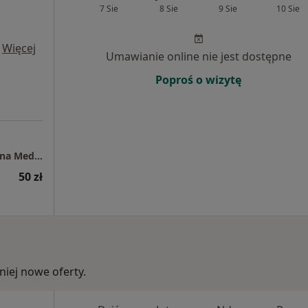
7 Sie
8 Sie
9 Sie
10 Sie
·
Więcej
Umawianie online nie jest dostępne
Poproś o wizytę
Przychodnia Lekarska i Pracownia Analityczna Mederi
50 zł
iej nowe oferty.