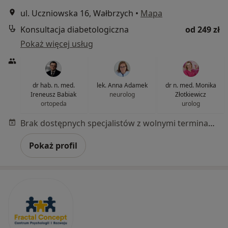
ul. Uczniowska 16, Wałbrzych
•
Mapa
Konsultacja diabetologiczna
od 249 zł
Pokaż więcej usług
dr hab. n. med.
lek. Anna Adamek
dr n. med. Monika
Ireneusz Babiak
neurolog
Złotkiewicz
ortopeda
urolog
Brak dostępnych specjalistów z wolnymi terminami w tym centrum medycznym.
Pokaż profil