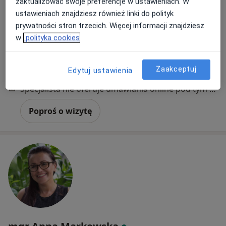
zaktualizować swoje preferencje w ustawieniach. W
ustawieniach znajdziesz również linki do polityk
Adres
Online
prywatności stron trzecich. Więcej informacji znajdziesz
w
polityka cookies
Blankowa 35, Wałbrzych
•
Mapa
Gabinet psychologiczno - psychoterapeutyczny Dagmara Glapa
Zaakceptuj
Edytuj ustawienia
Konsultacja psychologiczna
280 zł
Specjalista nie oferuje umawiania online pod tym adresem.
Poproś o wizytę