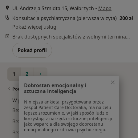
Ul. Andrzeja Szmidta 15, Wałbrzych
•
Mapa
Konsultacja psychiatryczna (pierwsza wizyta)
200 zł
Pokaż więcej usług
Brak dostępnych specjalistów z wolnymi terminami w tym centrum medycznym.
Pokaż profil
1
2
Dobrostan emocjonalny i
Powiązane wyszukiwania
sztuczna inteligencja
W pobliżu Wałbrzycha
Niniejsza ankieta, przygotowana przez
zespół Patient Care Doctoralia, ma na celu
Bezsenność w Legnicy
lepsze zrozumienie, w jaki sposób ludzie
korzystają z narzędzi sztucznej inteligencji
Bezsenność w Świdnicy
jako wsparcia dla swojego dobrostanu
emocjonalnego i zdrowia psychicznego.
Bezsenność w Jeleniej Górze