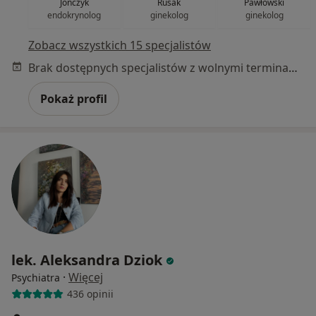
Jończyk
Rusak
Pawłowski
endokrynolog
ginekolog
ginekolog
Zobacz wszystkich 15 specjalistów
Brak dostępnych specjalistów z wolnymi terminami w tym centrum medycznym.
Pokaż profil
lek. Aleksandra Dziok
·
Więcej
Psychiatra
436 opinii