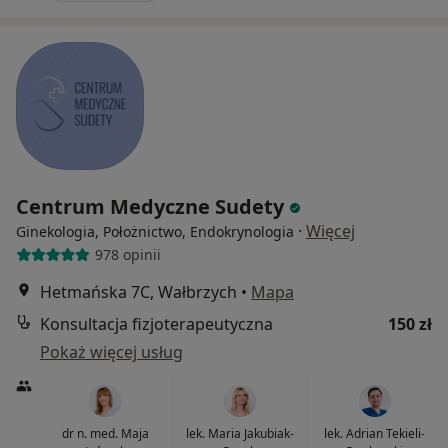
Centrum Medyczne Sudety
·
Więcej
Ginekologia, Położnictwo, Endokrynologia
978 opinii
Hetmańska 7C, Wałbrzych
•
Mapa
Konsultacja fizjoterapeutyczna
150 zł
Pokaż więcej usług
dr n. med. Maja
lek. Maria Jakubiak-
lek. Adrian Tekieli-