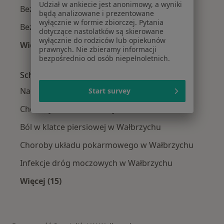
Udział w ankiecie jest anonimowy, a wyniki
Bezsenność w Dzierżoniowie
będą analizowane i prezentowane
wyłącznie w formie zbiorczej. Pytania
Bezsenność w Kamiennej Górze
dotyczące nastolatków są skierowane
wyłącznie do rodziców lub opiekunów
Więcej (13)
prawnych. Nie zbieramy informacji
Więcej w kategorii: W pobliżu Wałbrzycha
bezpośrednio od osób niepełnoletnich.
Schorzenia w Wałbrzychu
Nadciśnienie tętnicze w Wałbrzychu
Start survey
Choroby serca w Wałbrzychu
Ból w klatce piersiowej w Wałbrzychu
Choroby układu pokarmowego w Wałbrzychu
Infekcje dróg moczowych w Wałbrzychu
Więcej (15)
Więcej w kategorii: Schorzenia w Wałbrzychu