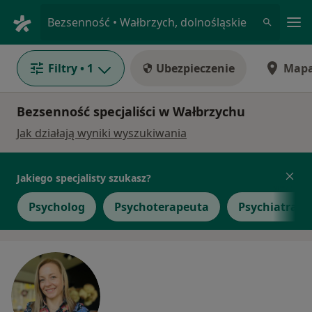
Me
Bezsenność • Wałbrzych, dolnośląskie
Filtry
• 1
Ubezpieczenie
Map
Bezsenność specjaliści w Wałbrzychu
Jak działają wyniki wyszukiwania
Jakiego specjalisty szukasz?
Psycholog
Psychoterapeuta
Psychiatra