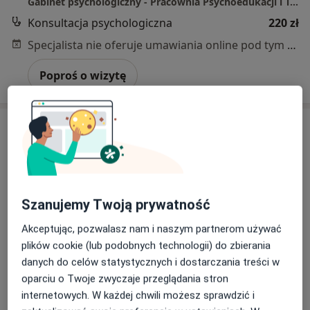
Gabinet psychologiczny - Pracownia Psychoedukacji i Terapii "Pełnia Życia"
Konsultacja psychologiczna
220 zł
Specjalista nie oferuje umawiania online pod tym adresem.
Poproś o wizytę
Szanujemy Twoją prywatność
Akceptując, pozwalasz nam i naszym partnerom używać
Bezpieczne płatności
plików cookie (lub podobnych technologii) do zbierania
mgr Dagmara Glapa
danych do celów statystycznych i dostarczania treści w
Psycholog, Psychoterapeuta certyfikowany, Psycholog
oparciu o Twoje zwyczaje przeglądania stron
·
Więcej
dziecięcy
internetowych. W każdej chwili możesz sprawdzić i
99 opinii