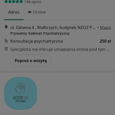
196 opinii
Adres
Online
ul. Główna 4 , Wałbrzych, budynek NZOZ Przychodnia Piaskowa Góra , gab. 334 , piętro 2, Wałbrzych
•
Mapa
Prywatny Gabinet Psychiatryczny
Konsultacja psychiatryczna
250 zł
Specjalista nie oferuje umawiania online pod tym adresem.
Poproś o wizytę