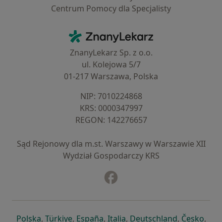
Centrum Pomocy dla Specjalisty
Kontakt
ZnanyLekarz - Strona główna
ZnanyLekarz Sp. z o.o.
ul. Kolejowa 5/7
01-217 Warszawa, Polska
NIP: ⁠7010224868
KRS: ⁠0000347997
REGON: ⁠142276657
Sąd Rejonowy dla m.st. Warszawy w Warszawie XII
Wydział Gospodarczy KRS
Facebook
otwiera się w nowej karcie
otwiera się w nowej karcie
otwiera się w nowej karcie
otwiera się w nowej karcie
otwiera się w nowej karci
otwiera się
otwi
Polska
,
Türkiye
,
España
,
Italia
,
Deutschland
,
Česko
,