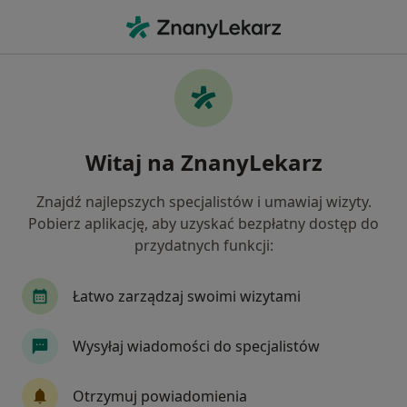
Me
Bóle Kręgosłupa • Wałbrzych, dolnośląskie
Filtry
• 1
Mapa
Bóle kręgosłupa specjaliści w Wałbrzychu
Witaj na ZnanyLekarz
Jak działają wyniki wyszukiwania
Znajdź najlepszych specjalistów i umawiaj wizyty.
Pobierz aplikację, aby uzyskać bezpłatny dostęp do
Jakiego specjalisty szukasz?
przydatnych funkcji:
Neurochirurg
Fizjoterapeuta
Ortopeda
Łatwo zarządzaj swoimi wizytami
Wysyłaj wiadomości do specjalistów
Otrzymuj powiadomienia