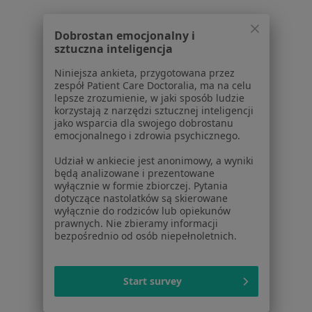
Bóle kręgosłupa w Legnicy
Bóle kręgosłupa w Jeleniej Górze
Dobrostan emocjonalny i
sztuczna inteligencja
Bóle kręgosłupa w Świdnicy
Niniejsza ankieta, przygotowana przez
Bóle kręgosłupa w Dzierżoniowie
zespół Patient Care Doctoralia, ma na celu
lepsze zrozumienie, w jaki sposób ludzie
Bóle kręgosłupa w Bielawie
korzystają z narzędzi sztucznej inteligencji
jako wsparcia dla swojego dobrostanu
Więcej (12)
emocjonalnego i zdrowia psychicznego.
Więcej w kategorii: W pobliżu Wałbrzycha
Udział w ankiecie jest anonimowy, a wyniki
będą analizowane i prezentowane
Schorzenia w Wałbrzychu
wyłącznie w formie zbiorczej. Pytania
Nadciśnienie tętnicze w Wałbrzychu
dotyczące nastolatków są skierowane
wyłącznie do rodziców lub opiekunów
Choroby serca w Wałbrzychu
prawnych. Nie zbieramy informacji
bezpośrednio od osób niepełnoletnich.
Ból w klatce piersiowej w Wałbrzychu
Choroby układu pokarmowego w Wałbrzychu
Start survey
Infekcje dróg moczowych w Wałbrzychu