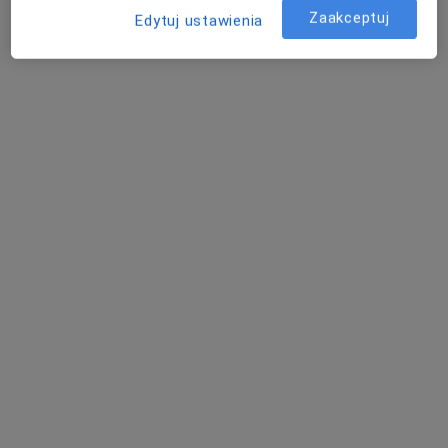
Zaakceptuj
Edytuj ustawienia
Poproś o wizytę
lek. Paweł Rogóż
·
Więcej
Ortopeda
1388 opinii
Adres
Online
Młynarska 24, Wałbrzych
•
Mapa
Medical Park