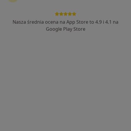
Nasza średnia ocena na App Store to 4.9 i 4.1 na
Bezpieczne płatności
Google Play Store
mgr Magdalena Lange
·
Więcej
Osteopata, Fizjoterapeuta
164 opinie
Forteczna 28/35, Wałbrzych
•
Mapa
Gabinet Osteopatii i Fizjoterapii MAGDALENA LANGE
Konsultacja fizjoterapeutyczna
250 zł
Specjalista nie oferuje umawiania online pod tym adresem.
Poproś o wizytę