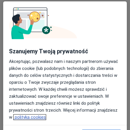
Poproś o wizytę
Szanujemy Twoją prywatność
Akceptując, pozwalasz nam i naszym partnerom używać
plików cookie (lub podobnych technologii) do zbierania
Bezpieczne płatności
danych do celów statystycznych i dostarczania treści w
mgr Karolina Trzeciak
oparciu o Twoje zwyczaje przeglądania stron
·
Więcej
Fizjoterapeuta
internetowych. W każdej chwili możesz sprawdzić i
14 opinii
zaktualizować swoje preferencje w ustawieniach. W
ustawieniach znajdziesz również linki do polityk
Bolesława Chrobrego 51, Wałbrzych
•
Mapa
prywatności stron trzecich. Więcej informacji znajdziesz
Harmonia Ciała Gabinet Fizjoterapii
w
polityka cookies
Konsultacja fizjoterapeutyczna
200 zł
Specjalista nie oferuje umawiania online pod tym adresem.