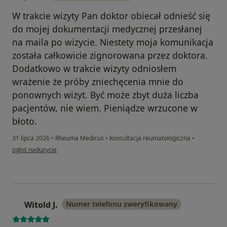
W trakcie wizyty Pan doktor obiecał odnieść się
do mojej dokumentacji medycznej przesłanej
na maila po wizycie. Niestety moja komunikacja
została całkowicie zignorowana przez doktora.
Dodatkowo w trakcie wizyty odniosłem
wrażenie że próby zniechęcenia mnie do
ponownych wizyt. Być może zbyt duża liczba
pacjentów, nie wiem. Pieniądze wrzucone w
błoto.
31 lipca 2026
•
Rheuma Medicus
•
konsultacja reumatologiczna
•
w opinii użytkownika Jarek
zgłoś nadużycie
Witold J.
Numer telefonu zweryfikowany
W