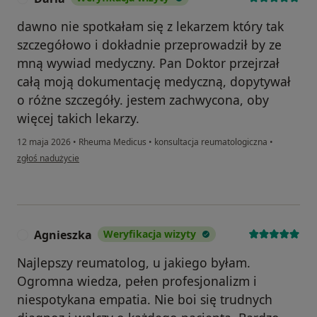
dawno nie spotkałam się z lekarzem który tak
szczegółowo i dokładnie przeprowadził by ze
mną wywiad medyczny. Pan Doktor przejrzał
całą moją dokumentację medyczną, dopytywał
o różne szczegóły. jestem zachwycona, oby
więcej takich lekarzy.
12 maja 2026
•
Rheuma Medicus
•
konsultacja reumatologiczna
•
w opinii użytkownika Daria
zgłoś nadużycie
Agnieszka
Weryfikacja wizyty
A
Najlepszy reumatolog, u jakiego byłam.
Ogromna wiedza, pełen profesjonalizm i
niespotykana empatia. Nie boi się trudnych