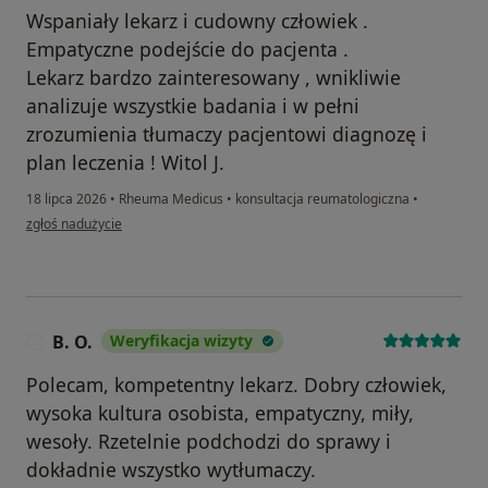
Wspaniały lekarz i cudowny człowiek .
Empatyczne podejście do pacjenta .
Lekarz bardzo zainteresowany , wnikliwie
analizuje wszystkie badania i w pełni
zrozumienia tłumaczy pacjentowi diagnozę i
plan leczenia ! Witol J.
18 lipca 2026
•
Rheuma Medicus
•
konsultacja reumatologiczna
•
w opinii użytkownika Witold J.
zgłoś nadużycie
B. O.
Weryfikacja wizyty
B
Polecam, kompetentny lekarz. Dobry człowiek,
wysoka kultura osobista, empatyczny, miły,
wesoły. Rzetelnie podchodzi do sprawy i
dokładnie wszystko wytłumaczy.