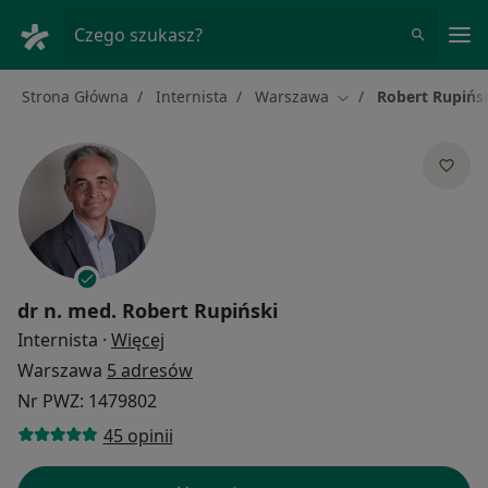
Me
Czego szukasz?
Strona Główna
Internista
Warszawa
Robert Rupińs
Zmień miasto
dr n. med.
Robert Rupiński
O specjalizacjach
Internista
·
Więcej
Warszawa
5 adresów
Nr PWZ: 1479802
45 opinii