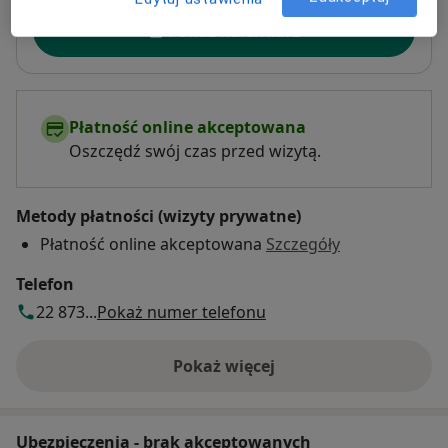
Dostępność
Pokaż kalendarz
Płatność online akceptowana
Oszczędź swój czas przed wizytą.
Metody płatności (wizyty prywatne)
Płatność online akceptowana
Szczegóły
Telefon
22 873...
Pokaż numer telefonu
Pokaż więcej
o adresie
Ubezpieczenia - brak akceptowanych