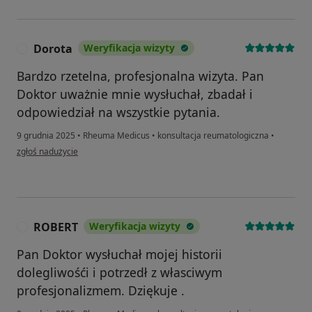
Dorota
Weryfikacja wizyty
D
Bardzo rzetelna, profesjonalna wizyta. Pan
Doktor uważnie mnie wysłuchał, zbadał i
odpowiedział na wszystkie pytania.
9 grudnia 2025
•
Rheuma Medicus
•
konsultacja reumatologiczna
•
w opinii użytkownika Dorota
zgłoś nadużycie
ROBERT
Weryfikacja wizyty
R
Pan Doktor wysłuchał mojej historii
dolegliwośći i potrzedł z własciwym
profesjonalizmem. Dziękuje .