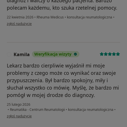
diagnoz i walczy o każdego pacjenta. Bardzo
polecam każdemu, kto szuka rzetelnej pomocy.
22 kwietnia 2026
•
Rheuma Medicus
•
konsultacja reumatologiczna
•
w opinii użytkownika Agnieszka
zgłoś nadużycie
Kamila
Weryfikacja wizyty
K
Lekarz bardzo cierpliwie wyjaśnił mi moje
problemy z czego może co wynikać oraz swoje
przypuszczenia. Był bardzo spokojny, miły i
słuchał wszystko co mówię. Myślę, że bardzo mi
pomógł w mojej drodze do diagnozy.
25 lutego 2026
•
Reumatika - Centrum Reumatologii
•
konsultacja reumatologiczna
•
w opinii użytkownika Kamila
zgłoś nadużycie