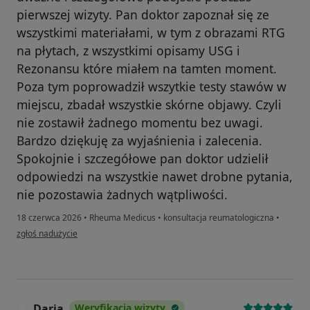
pierwszej wizyty. Pan doktor zapoznał się ze
wszystkimi materiałami, w tym z obrazami RTG
na płytach, z wszystkimi opisamy USG i
Rezonansu które miałem na tamten moment.
Poza tym poprowadził wszytkie testy stawów w
miejscu, zbadał wszystkie skórne objawy. Czyli
nie zostawił żadnego momentu bez uwagi.
Bardzo dziękuję za wyjaśnienia i zalecenia.
Spokojnie i szczegółowe pan doktor udzielił
odpowiedzi na wszystkie nawet drobne pytania,
nie pozostawia żadnych wątpliwości.
18 czerwca 2026
•
Rheuma Medicus
•
konsultacja reumatologiczna
•
w opinii użytkownika Aleksander
zgłoś nadużycie
Daria
Weryfikacja wizyty
D