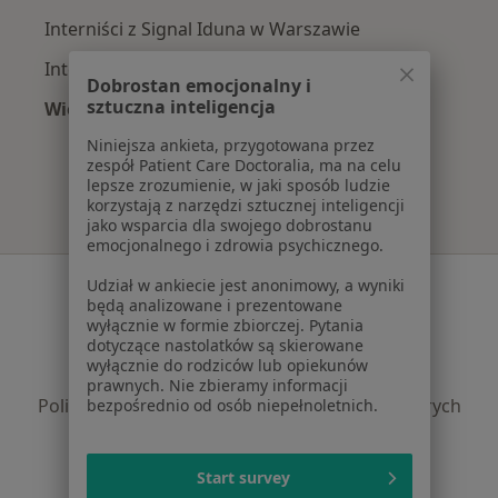
Interniści z Signal Iduna w Warszawie
Interniści z Compensa w Warszawie
Dobrostan emocjonalny i
sztuczna inteligencja
Więcej (15)
Więcej w kategorii: Najpopularniejsze ubezpi
Niniejsza ankieta, przygotowana przez
zespół Patient Care Doctoralia, ma na celu
lepsze zrozumienie, w jaki sposób ludzie
korzystają z narzędzi sztucznej inteligencji
jako wsparcia dla swojego dobrostanu
emocjonalnego i zdrowia psychicznego.
Serwis
Udział w ankiecie jest anonimowy, a wyniki
będą analizowane i prezentowane
Regulamin
wyłącznie w formie zbiorczej. Pytania
dotyczące nastolatków są skierowane
Polityka prywatności pacjentów
wyłącznie do rodziców lub opiekunów
Polityka prywatności profesjonalistów
prawnych. Nie zbieramy informacji
Polityka prywatności dla profesjonalistów, których
bezpośrednio od osób niepełnoletnich.
dane pozyskaliśmy samodzielnie
Polityka cookies
Start survey
Jak działają wyniki wyszukiwania