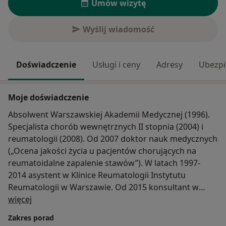
Umów wizytę
Wyślij wiadomość
Doświadczenie
Usługi i ceny
Adresy
Ubezpi
Moje doświadczenie
Absolwent Warszawskiej Akademii Medycznej (1996).
Specjalista chorób wewnętrznych II stopnia (2004) i
reumatologii (2008). Od 2007 doktor nauk medycznych
(„Ocena jakości życia u pacjentów chorujących na
reumatoidalne zapalenie stawów”). W latach 1997-
2014 asystent w Klinice Reumatologii Instytutu
Reumatologii w Warszawie. Od 2015 konsultant w
O mnie
Specjalistycznym Centrum Reumatologii i Osteoporozy
więcej
Rheuma Medicus w Warszawie.
Zakres porad
Wieloletnie doświadczenie zawodowe związane z