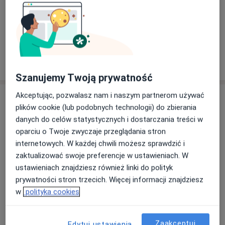
Konsultacja internistyczna
Szczegóły
W jaki sposób ustalane są ceny?
Szanujemy Twoją prywatność
Akceptując, pozwalasz nam i naszym partnerom używać
Adresy (5)
plików cookie (lub podobnych technologii) do zbierania
danych do celów statystycznych i dostarczania treści w
Adres 1
Adres 2
Adres 3
Adres 4
Adres 5
oparciu o Twoje zwyczaje przeglądania stron
internetowych. W każdej chwili możesz sprawdzić i
zaktualizować swoje preferencje w ustawieniach. W
Rheuma Medicus
ustawieniach znajdziesz również linki do polityk
Pruszkowska 6,
Ochota
, 02-118
Warszawa
prywatności stron trzecich. Więcej informacji znajdziesz
w
polityka cookies
Powiększ mapę
otwiera się w nowej karcie
Zaakceptuj
Edytuj ustawienia