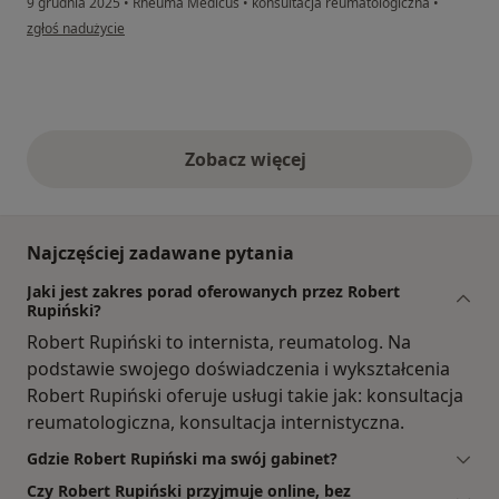
9 grudnia 2025
•
Rheuma Medicus
•
konsultacja reumatologiczna
•
w opinii użytkownika ROBERT
zgłoś nadużycie
Zobacz więcej
opinie powyżej
Najczęściej zadawane pytania
Jaki jest zakres porad oferowanych przez Robert
Rupiński?
Robert Rupiński to internista, reumatolog. Na
podstawie swojego doświadczenia i wykształcenia
Robert Rupiński oferuje usługi takie jak: konsultacja
reumatologiczna, konsultacja internistyczna.
Gdzie Robert Rupiński ma swój gabinet?
Czy Robert Rupiński przyjmuje online, bez