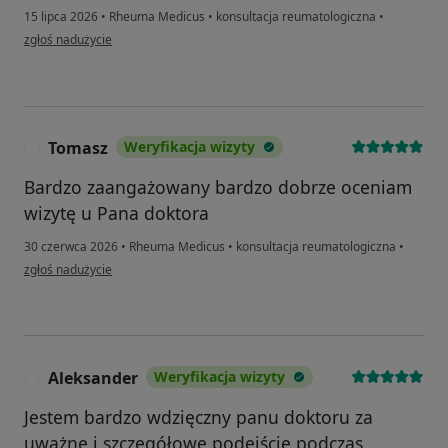
15 lipca 2026
•
Rheuma Medicus
•
konsultacja reumatologiczna
•
w opinii użytkownika B. O.
zgłoś nadużycie
Tomasz
Weryfikacja wizyty
T
Bardzo zaangażowany bardzo dobrze oceniam
wizytę u Pana doktora
30 czerwca 2026
•
Rheuma Medicus
•
konsultacja reumatologiczna
•
w opinii użytkownika Tomasz
zgłoś nadużycie
Aleksander
Weryfikacja wizyty
A
Jestem bardzo wdzięczny panu doktoru za
uważne i szczegółowe podejście podczas