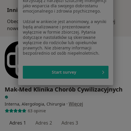
korzystają z narzędzi sztucznej inteligencji
jako wsparcia dla swojego dobrostanu
Inni specjaliści w Twojej okolicy
emocjonalnego i zdrowia psychicznego.
Obecnie nie ma wolnych miejsc. Sprawdź później
Udział w ankiecie jest anonimowy, a wyniki
będą analizowane i prezentowane
nowe oferty.
wyłącznie w formie zbiorczej. Pytania
dotyczące nastolatków są skierowane
wyłącznie do rodziców lub opiekunów
prawnych. Nie zbieramy informacji
bezpośrednio od osób niepełnoletnich.
Start survey
Mak-Med Klinika Chorób Cywilizacyjnych
·
Więcej
Interna, Alergologia, Chirurgia
63 opinie
Adres 1
Adres 2
Adres 3