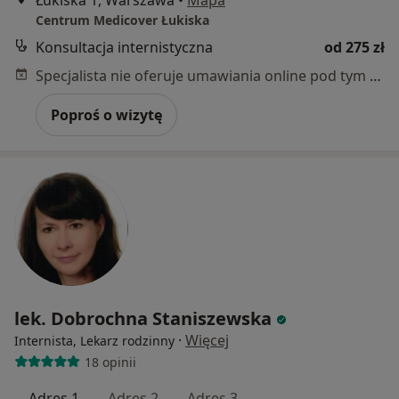
Łukiska 1, Warszawa
•
Mapa
Centrum Medicover Łukiska
Konsultacja internistyczna
od 275 zł
Specjalista nie oferuje umawiania online pod tym adresem.
Poproś o wizytę
lek. Dobrochna Staniszewska
·
Więcej
Internista, Lekarz rodzinny
18 opinii
Adres 1
Adres 2
Adres 3