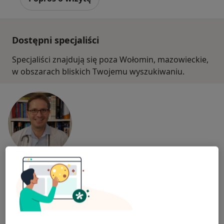
Dostępni specjaliści
Specjaliści znajdują się poza Wołomin, mazowieckie,
w obszarach bliskich Twojemu wyszukiwaniu.
Bezpieczne płatności
lek. Marcin Jarek
Internista, Lekarz pierwszego kontaktu
281 opinii