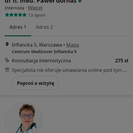
dr n. med. Paweł Górnaś
·
Więcej
Internista
13 opinii
Adres 1
Adres 2
Inflancka 5, Warszawa
•
Mapa
Centrum Medicover Inflancka 5
Konsultacja internistyczna
275 zł
Specjalista nie oferuje umawiania online pod tym adresem.
Poproś o wizytę