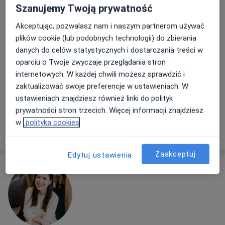
Popularny specjalista: pacjenci chętnie płacą
Szanujemy Twoją prywatność
online
Akceptując, pozwalasz nam i naszym partnerom używać
Adres
Online
plików cookie (lub podobnych technologii) do zbierania
danych do celów statystycznych i dostarczania treści w
oparciu o Twoje zwyczaje przeglądania stron
Batalionu Oaza 9, Warszawa
•
Mapa
internetowych. W każdej chwili możesz sprawdzić i
Lekarz Medycyny Marcin Jarek - indywidualna specjalistyczna praktyka lekarska
zaktualizować swoje preferencje w ustawieniach. W
Konsultacja internistyczna
268 zł
ustawieniach znajdziesz również linki do polityk
Specjalista nie oferuje umawiania online pod tym adresem.
prywatności stron trzecich. Więcej informacji znajdziesz
w
polityka cookies
Poproś o wizytę
Zaakceptuj
Edytuj ustawienia