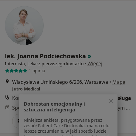
lek. Joanna Podciechowska
·
Więcej
Internista, Lekarz pierwszego kontaktu
1 opinia
Władysława Umińskiego 6/206, Warszawa
•
Mapa
Jutro Medical
Konsultacja internistyczna (NFZ)
Darmowa usługa
Dobrostan emocjonalny i
Specjalista nie oferuje umawiania online pod tym adresem.
sztuczna inteligencja
Niniejsza ankieta, przygotowana przez
Poproś o wizytę
zespół Patient Care Doctoralia, ma na celu
lepsze zrozumienie, w jaki sposób ludzie