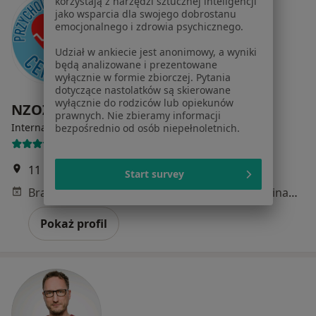
korzystają z narzędzi sztucznej inteligencji
jako wsparcia dla swojego dobrostanu
emocjonalnego i zdrowia psychicznego.
Udział w ankiecie jest anonimowy, a wyniki
będą analizowane i prezentowane
wyłącznie w formie zbiorczej. Pytania
dotyczące nastolatków są skierowane
wyłącznie do rodziców lub opiekunów
NZOZ Centrum Sulejówek
prawnych. Nie zbieramy informacji
·
Więcej
Interna, Medycyna rodzinna, Kardiologia
bezpośrednio od osób niepełnoletnich.
16 opinii
11 Listopada 87, Sulejówek
•
Mapa
Start survey
Brak dostępnych specjalistów z wolnymi terminami w tym centrum medycznym.
Pokaż profil