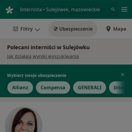
Me
Internista • Sulejówek, mazowieckie
Filtry
Ubezpieczenie
Mapa
Polecani interniści w Sulejówku
Jak działają wyniki wyszukiwania
Wybierz swoje ubezpieczenie
Allianz
Compensa
GENERALI
Inter P