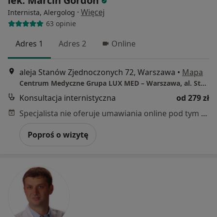
lek. Marcin Gordon
·
Więcej
Internista, Alergolog
63 opinie
Adres 1
Adres 2
Online
aleja Stanów Zjednoczonych 72, Warszawa
•
Mapa
Centrum Medyczne Grupa LUX MED – Warszawa, al. Stanów Zjednoczonych 72
Konsultacja internistyczna
od 279 zł
Specjalista nie oferuje umawiania online pod tym adresem.
Poproś o wizytę