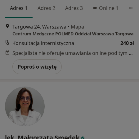
Adres 1
Adres 2
Adres 3
Online 1
O
Targowa 24, Warszawa
•
Mapa
Centrum Medyczne POLMED Oddział Warszawa Targowa
Konsultacja internistyczna
240 zł
Specjalista nie oferuje umawiania online pod tym adresem.
Poproś o wizytę
lek. Małgorzata Smędek