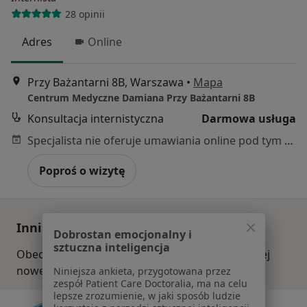
28 opinii
Adres
Online
Przy Bażantarni 8B, Warszawa
•
Mapa
Centrum Medyczne Damiana Przy Bażantarni 8B
Konsultacja internistyczna
Darmowa usługa
Specjalista nie oferuje umawiania online pod tym adresem.
Poproś o wizytę
Inni specjaliści w Twojej okolicy
Dobrostan emocjonalny i
sztuczna inteligencja
Obecnie nie ma wolnych miejsc. Sprawdź później
nowe oferty.
Niniejsza ankieta, przygotowana przez
zespół Patient Care Doctoralia, ma na celu
lepsze zrozumienie, w jaki sposób ludzie