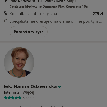
Plac Konesera 10a, Warszawa
•
Mapa
Centrum Medyczne Damiana Plac Konesera 10a
Konsultacja internistyczna
275 zł
Specjalista nie oferuje umawiania online pod tym adresem.
Poproś o wizytę
lek. Hanna Odziemska
·
Więcej
Internista
60 opinii