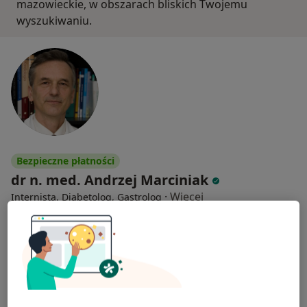
mazowieckie, w obszarach bliskich Twojemu
wyszukiwaniu.
Bezpieczne płatności
dr n. med. Andrzej Marciniak
·
Więcej
Internista, Diabetolog, Gastrolog
270 opinii
Popularny specjalista: pacjenci chętnie płacą
online
Warszawa ul. Braci Wagów 1, Warszawa
•
Mapa
Lekarskie wizyty domowe Warszawa i okolice. Tel