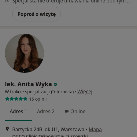
Specjalista nie oferuje umawiania online pod tym adresem.
Poproś o wizytę
lek. Anita Wyka
·
Więcej
W trakcie specjalizacji (Internista)
15 opinii
Adres 1
Adres 2
Online
Bartycka 24B lok U1, Warszawa
•
Mapa
OT.CO Clinic Osipowicz & Turkowski