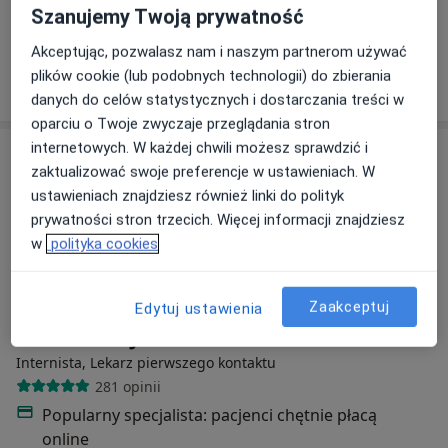
Konsultacja internistyczna
280 zł
Szanujemy Twoją prywatność
Specjalista nie oferuje umawiania online pod tym adresem.
Akceptując, pozwalasz nam i naszym partnerom używać
plików cookie (lub podobnych technologii) do zbierania
Poproś o wizytę
danych do celów statystycznych i dostarczania treści w
oparciu o Twoje zwyczaje przeglądania stron
internetowych. W każdej chwili możesz sprawdzić i
zaktualizować swoje preferencje w ustawieniach. W
ustawieniach znajdziesz również linki do polityk
prywatności stron trzecich. Więcej informacji znajdziesz
w
polityka cookies
Zaakceptuj
Edytuj ustawienia
Bezpieczne płatności
lek. Marcin Jarek
Internista, Lekarz pierwszego kontaktu
281 opinii
Popularny specjalista: pacjenci chętnie płacą
online