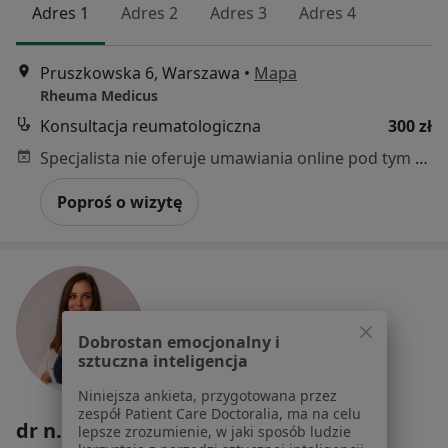
Adres 1
Adres 2
Adres 3
Adres 4
Pruszkowska 6, Warszawa
•
Mapa
Rheuma Medicus
Konsultacja reumatologiczna
300 zł
Specjalista nie oferuje umawiania online pod tym adresem.
Poproś o wizytę
Dobrostan emocjonalny i
sztuczna inteligencja
Niniejsza ankieta, przygotowana przez
zespół Patient Care Doctoralia, ma na celu
dr n. med. Agata Pękala
lepsze zrozumienie, w jaki sposób ludzie