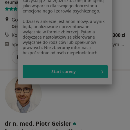
korzystają z narzędzi sztucznej inteligencji
·
Więcej
Reumatolog, Ultrasonografista
jako wsparcia dla swojego dobrostanu
133 opinie
emocjonalnego i zdrowia psychicznego.
Goździków 15, Warszawa
•
Mapa
Udział w ankiecie jest anonimowy, a wyniki
Centrum Medyczne Dobry Lekarz
będą analizowane i prezentowane
wyłącznie w formie zbiorczej. Pytania
Konsultacja reumatologiczna
300 zł
dotyczące nastolatków są skierowane
wyłącznie do rodziców lub opiekunów
Specjalista nie oferuje umawiania online pod tym adresem.
prawnych. Nie zbieramy informacji
bezpośrednio od osób niepełnoletnich.
Poproś o wizytę
Start survey
dr n. med. Piotr Geisler