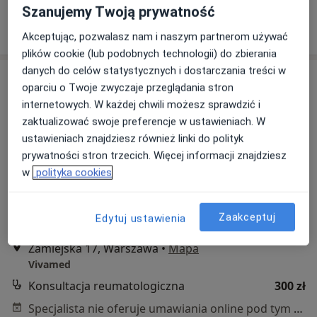
Szanujemy Twoją prywatność
Poproś o wizytę
Akceptując, pozwalasz nam i naszym partnerom używać
plików cookie (lub podobnych technologii) do zbierania
danych do celów statystycznych i dostarczania treści w
oparciu o Twoje zwyczaje przeglądania stron
internetowych. W każdej chwili możesz sprawdzić i
zaktualizować swoje preferencje w ustawieniach. W
ustawieniach znajdziesz również linki do polityk
prywatności stron trzecich. Więcej informacji znajdziesz
w
polityka cookies
dr n. med. Sebastian Foryś
·
Więcej
Reumatolog, Internista
Zaakceptuj
Edytuj ustawienia
163 opinie
Zamiejska 17, Warszawa
•
Mapa
Vivamed
Konsultacja reumatologiczna
300 zł
Specjalista nie oferuje umawiania online pod tym adresem.