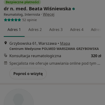
Bezpieczne płatności
dr n. med. Beata Wiśniewska
·
Więcej
Reumatolog, Internista
52 opinie
Adres 1
Adres 2
Adres 3
Adres 4
Adres 5
Grzybowska 61, Warszawa
•
Mapa
Centrum Medyczne POLMED WARSZAWA GRZYBOWSKA
Konsultacja reumatologiczna
320 zł
Specjalista nie oferuje umawiania online pod tym adresem.
Poproś o wizytę