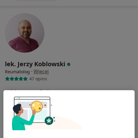
lek. Jerzy Koblowski
·
Więcej
Reumatolog
47 opinii
Adres
Online
Kwiatowa 61, Legionowo
•
Mapa
Specjalistyczna Opieka Lekarska Jerzy Koblowski
Konsultacja reumatologiczna
Brak ceny
Specjalista nie oferuje umawiania online pod tym adresem.