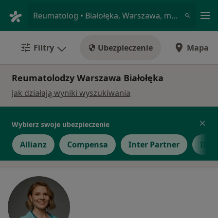
Me
Reumatolog • Białołęka, Warszawa, mazowieckie
Filtry
Ubezpieczenie
Mapa
Reumatolodzy Warszawa Białołęka
Jak działają wyniki wyszukiwania
Wybierz swoje ubezpieczenie
Allianz
Compensa
Inter Partner
INTE