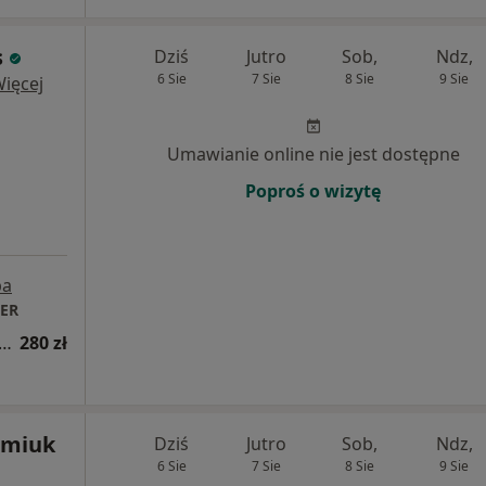
s
Dziś
Jutro
Sob,
Ndz,
6 Sie
7 Sie
8 Sie
9 Sie
ięcej
Umawianie online nie jest dostępne
Poproś o wizytę
pa
TER
tacja reumatologiczna (kolejna wizyta)
280 zł
imiuk
Dziś
Jutro
Sob,
Ndz,
6 Sie
7 Sie
8 Sie
9 Sie