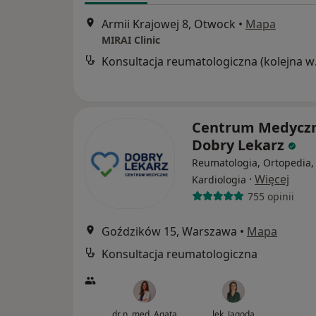
Armii Krajowej 8, Otwock
•
Mapa
MIRAI Clinic
Konsul
Centrum Medycz
Dobry Lekarz
Reumatologia, Ortopedia,
·
Więcej
Kardiologia
755 opinii
Goździków 15, Warszawa
•
Mapa
Konsultacja reumatologiczna
dr n. med. Agata
lek. Jagoda