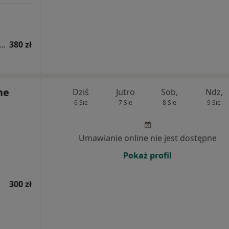
tacja reumatologiczna (kolejna wizyta)
380 zł
ne
Dziś
Jutro
Sob,
Ndz,
6 Sie
7 Sie
8 Sie
9 Sie
Umawianie online nie jest dostępne
Pokaż profil
300 zł