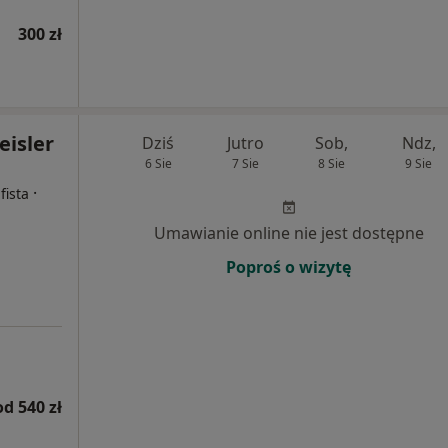
300 zł
eisler
Dziś
Jutro
Sob,
Ndz,
6 Sie
7 Sie
8 Sie
9 Sie
·
fista
Umawianie online nie jest dostępne
Poproś o wizytę
od 540 zł