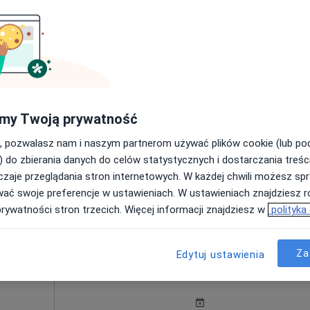
a
m
Dziś
Jutro
Sob,
Ndz,
6 Sie
7 Sie
8 Sie
9 Sie
a
my Twoją prywatność
ęcej
Umawianie online nie jest dostępne
, pozwalasz nam i naszym partnerom używać plików cookie (lub p
) do zbierania danych do celów statystycznych i dostarczania treśc
Pokaż profil
zaje przeglądania stron internetowych. W każdej chwili możesz spr
wać swoje preferencje w ustawieniach. W ustawieniach znajdziesz ró
prywatności stron trzecich. Więcej informacji znajdziesz w
polityka
Za
Edytuj ustawienia
arska
Dziś
Jutro
Sob,
Ndz,
6 Sie
7 Sie
8 Sie
9 Sie
·
diatria