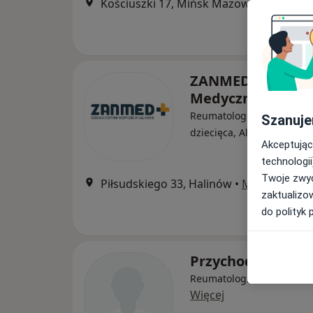
Kościuszki 17, Mińsk Mazowiecki
•
Map
ZANMED Centru
Medyczne
Reumatologia, Alergologi
Szanuje
·
Wi
dziecięca, Alergologia
Akceptując
technologii
Twoje zwyc
Piłsudskiego 33, Halinów
•
Mapa
zaktualizo
do polityk 
Przychodnia Lek
Reumatologia, Interna, Pe
Więcej