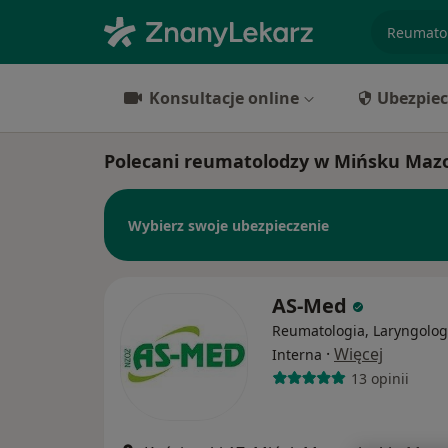
specjaliz
Konsultacje online
Ubezpiec
Polecani reumatolodzy w Mińsku Maz
Wybierz swoje ubezpieczenie
AS-Med
Reumatologia, Laryngolog
·
Więcej
Interna
13 opinii