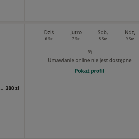
Dziś
Jutro
Sob,
Ndz,
6 Sie
7 Sie
8 Sie
9 Sie
Umawianie online nie jest dostępne
Pokaż profil
tacja reumatologiczna (kolejna wizyta)
380 zł