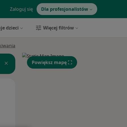
Zaloguj się
Dla profesjonalistów
je dzieci
Więcej filtrów
ukiwania
Powiększ mapę
Pon,
Wt,
Śr,
10 Sie
11 Sie
12 Sie