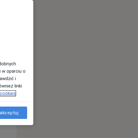
Pon,
Wt,
Śr,
10 Sie
11 Sie
12 Sie
odobnych
i w oparciu o
awdzić i
wnież linki
 cookies
akceptuj
Pon,
Wt,
Śr,
10 Sie
11 Sie
12 Sie