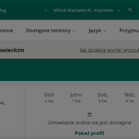
acja, badanie lub nazwisko
miasto lub dzielnica
zenie
Dostępne terminy
Język
Przyjmu
owieckim
Jak działają wyniki wysz
Dziś
Jutro
Sob,
Ndz,
6 Sie
7 Sie
8 Sie
9 Sie
ia,
Umawianie online nie jest dostępne
Pokaż profil