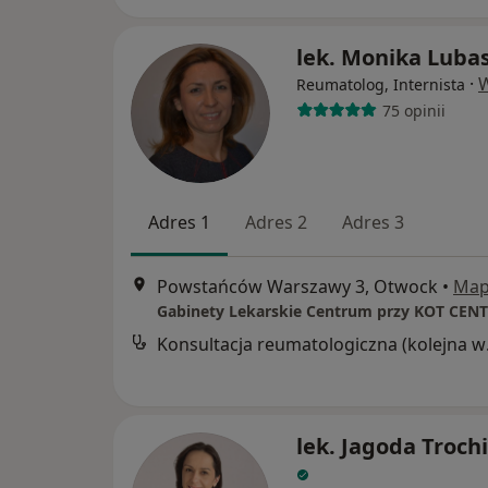
lek. Monika Luba
·
W
Reumatolog, Internista
75 opinii
Adres 1
Adres 2
Adres 3
Powstańców Warszawy 3, Otwock
•
Ma
Gabinety Lekarskie Centrum przy KOT CEN
Konsul
lek. Jagoda Troch